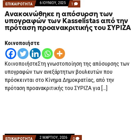
6 ΙΟΥΝΊΟΥ, 2025
COMMENT
ΕΠΙΚΑΙΡΟΤΗΤΑ
1
ON
Ανακοινώθηκε η απόσυρση των
ΑΝΑΚΟΙΝΏΘΗΚΕ
Η
υπογραφών των Kasselistas από την
ΑΠΌΣΥΡΣΗ
πρόταση προανακριτικής του ΣΥΡΙΖΑ
ΤΩΝ
ΥΠΟΓΡΑΦΏΝ
ΤΩΝ
KASSELISTAS
Κοινοποιήστε
ΑΠΌ
ΤΗΝ
ΠΡΌΤΑΣΗ
ΠΡΟΑΝΑΚΡΙΤΙΚΉΣ
ΚοινοποιήστεΣτη γνωστοποίηση της απόσυρσης των
ΤΟΥ
ΣΥΡΙΖΑ
υπογραφών των ανεξάρτητων βουλευτών που
πρόσκεινται στο Κίνημα Δημοκρατίας, από την
πρόταση προανακριτικής του ΣΥΡΙΖΑ για […]
2 ΜΑΡΤΊΟΥ, 2026
COMMENTS
ΕΠΙΚΑΙΡΟΤΗΤΑ
0