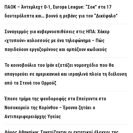
ΠΑΟΚ – Άντερλεχτ 0-1, Europa League: “Σοκ” στα 17
δευτερόλεπτα και… βουνό η ρεβάνς για τον “Δικέφαλο”
Συναγερμός για κυβερνοεπιθέσεις στις ΗΠΑ: Χάκερ
«χτυπούν» κολοσσούς με ένα τηλεφώνημα – Πώς
παγιδεύουν εργαζομένους και αρπάζουν κωδικούς
Το κοινοβούλιο του Ιράν εξετάζει νομοσχέδιο που θα
απαγορεύει σε αμερικανικά και ισραηλινά πλοία τη διέλευση
από τα Στενά του Ορμούζ
Έπεσε τμήμα της ψευδοροφής στα Επείγοντα στο
Νοσοκομείο της Κορίνθου – Έρευνα ζητάει ο
Αντιπεριφερειάρχης Υγείας
Δήμος Αθηναίων: Συνεχίζονται οι εντατικοί έλεγχοι της