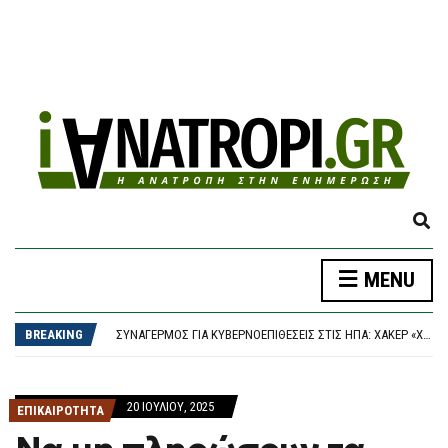
E
X
P
MENU
A
ΔΉΜΟΣ ΑΘΗΝΑΊΩΝ: ΣΥΝΕΧΊΖΟΝΤΑΙ ΟΙ ΕΝΤΑΤΙΚΟΊ ΈΛΕΓΧΟΙ ΤΗΣ ΔΗΜΟΤΙΚΉΣ ΑΣΤΥΝΟΜΊΑΣ ΓΙΑ ΤΗΝ ΠΡΟΣΤΑΣΊΑ ΤΟΥ ΔΗΜΌΣΙΟΥ ΚΟΙΝΌΧΡΗΣΤΟΥ ΧΏΡΟΥ
N
ΠΑΟΚ – ΆΝΤΕΡΛΕΧΤ 0-1, EUROPA LEAGUE: “ΣΟΚ” ΣΤΑ 17 ΔΕΥΤΕΡΌΛΕΠΤΑ ΚΑΙ… ΒΟΥΝΌ Η ΡΕΒΆΝΣ ΓΙΑ ΤΟΝ “ΔΙΚΈΦΑΛΟ”
D
ΣΥΝΑΓΕΡΜΌΣ ΓΙΑ ΚΥΒΕΡΝΟΕΠΙΘΈΣΕΙΣ ΣΤΙΣ ΗΠΑ: ΧΆΚΕΡ «ΧΤΥΠΟΎΝ» ΚΟΛΟΣΣΟΎΣ ΜΕ ΈΝΑ ΤΗΛΕΦΏΝΗΜΑ – ΠΏΣ ΠΑΓΙΔΕΎΟΥΝ ΕΡΓΑΖΟΜΈΝΟΥΣ ΚΑΙ ΑΡΠΆΖΟΥΝ ΚΩΔΙΚΟΎΣ
BREAKING
S
ΤΟ ΚΟΙΝΟΒΟΎΛΙΟ ΤΟΥ ΙΡΆΝ ΕΞΕΤΆΖΕΙ ΝΟΜΟΣΧΈΔΙΟ ΠΟΥ ΘΑ ΑΠΑΓΟΡΕΎΕΙ ΣΕ ΑΜΕΡΙΚΑΝΙΚΆ ΚΑΙ ΙΣΡΑΗΛΙΝΆ ΠΛΟΊΑ ΤΗ ΔΙΈΛΕΥΣΗ ΑΠΌ ΤΑ ΣΤΕΝΆ ΤΟΥ ΟΡΜΟΎΖ
E
ΈΠΕΣΕ ΤΜΉΜΑ ΤΗΣ ΨΕΥΔΟΡΟΦΉΣ ΣΤΑ ΕΠΕΊΓΟΝΤΑ ΣΤΟ ΝΟΣΟΚΟΜΕΊΟ ΤΗΣ ΚΟΡΊΝΘΟΥ – ΈΡΕΥΝΑ ΖΗΤΆΕΙ Ο ΑΝΤΙΠΕΡΙΦΕΡΕΙΆΡΧΗΣ ΥΓΕΊΑΣ
A
ΔΉΜΟΣ ΑΘΗΝΑΊΩΝ: ΣΥΝΕΧΊΖΟΝΤΑΙ ΟΙ ΕΝΤΑΤΙΚΟΊ ΈΛΕΓΧΟΙ ΤΗΣ ΔΗΜΟΤΙΚΉΣ ΑΣΤΥΝΟΜΊΑΣ ΓΙΑ ΤΗΝ ΠΡΟΣΤΑΣΊΑ ΤΟΥ ΔΗΜΌΣΙΟΥ ΚΟΙΝΌΧΡΗΣΤΟΥ ΧΏΡΟΥ
20 ΙΟΥΛΊΟΥ, 2025
R
ΠΑΟΚ – ΆΝΤΕΡΛΕΧΤ 0-1, EUROPA LEAGUE: “ΣΟΚ” ΣΤΑ 17 ΔΕΥΤΕΡΌΛΕΠΤΑ ΚΑΙ… ΒΟΥΝΌ Η ΡΕΒΆΝΣ ΓΙΑ ΤΟΝ “ΔΙΚΈΦΑΛΟ”
ΕΠΙΚΑΙΡΟΤΗΤΑ
C