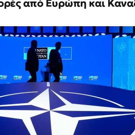
ορές από Ευρώπη και Κανα