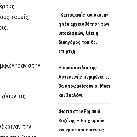
μέρους
«Καινοφανής και άκυρη»
ους τομείς,
η νέα αρχειοθέτηση των
εις.
υποκλοπών, λέει η
δικηγόρος του Χρ.
Σπίρτζη
υμφώνησαν στην
Η ομοσπονδία της
Αργεντινής περιμένει τι
θα αποφασίσουν οι Μέσι
σχύουν τις
και Σκαλόνι
Φωτιά στην Ερμακιά
Κοζάνης – Επιχειρούν
ενέκριναν την
εναέριες και επίγειες