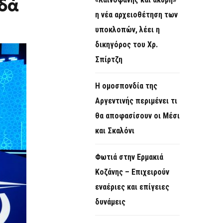
δά
O
η νέα αρχειοθέτηση των
R
υποκλοπών, λέει η
M
δικηγόρος του Χρ.
Σπίρτζη
Η ομοσπονδία της
Αργεντινής περιμένει τι
θα αποφασίσουν οι Μέσι
και Σκαλόνι
Φωτιά στην Ερμακιά
Κοζάνης – Επιχειρούν
εναέριες και επίγειες
δυνάμεις