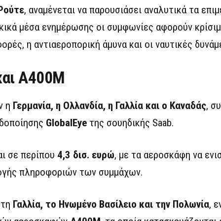
Ρούτε
, αναμένεται να παρουσιάσει αναλυτικά τα επι
ικά μέσα ενημέρωσης οι συμφωνίες αφορούν κρίσιμ
ορές, η αντιαεροπορική άμυνα και οι ναυτικές δυνάμ
 και A400M
ν η
Γερμανία, η Ολλανδία, η Γαλλία και ο Καναδάς
, σ
ιδοποίησης
GlobalEye
της σουηδικής Saab.
αι σε περίπου
4,3 δισ. ευρώ
, με τα αεροσκάφη να ενι
ογής πληροφοριών των συμμάχων.
 τη
Γαλλία, το Ηνωμένο Βασίλειο και την Πολωνία
, 