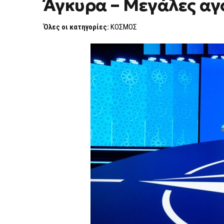
Άγκυρα – Μεγάλες αγ
50
ΔΙΣ.
ΔΟΛΑΡΊΩΝ
Όλες οι κατηγορίες:
ΚΟΣΜΟΣ
ΣΤΗΝ
ΆΓΚΥΡΑ
–
ΜΕΓΆΛΕΣ
ΑΓΟΡΈΣ
ΑΠΌ
ΕΥΡΏΠΗ
ΚΑΙ
ΚΑΝΑΔΆ