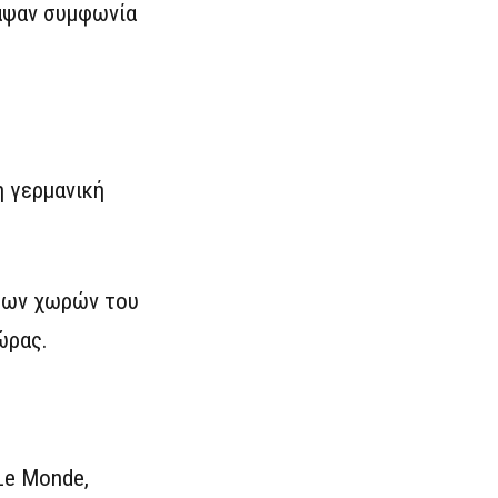
ψαν συμφωνία
η γερμανική
 των χωρών του
ώρας.
Le Monde,