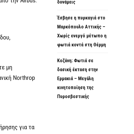
από την Airbus.
δυνάμεις
Έσβησε η πυρκαγιά στο
Μαρκόπουλο Αττικής –
Χωρίς ενεργό μέτωπο η
δου,
φωτιά κοντά στη Θέρμη
Κοζάνη: Φωτιά σε
τε μη
δασική έκταση στην
νική Northrop
Ερμακιά – Μεγάλη
κινητοποίηση της
Πυροσβεστικής
ήρησης για τα