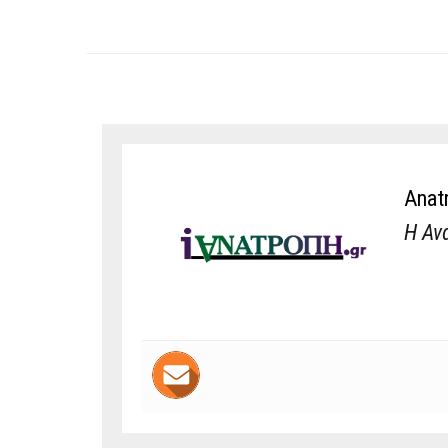
Anat
Η Αν