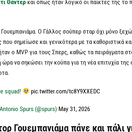
τι Θάντερ
και όπως ήταν λογικό οι παίκτες της το 
ουεμπανιάμα. Ο Γάλλος σούπερ σταρ όχι μόνο ξεχώ
 που σημείωσε και γενικότερα με τα καθοριστικά κα
ήταν ο MVP για τους Σπερς, καθώς τα πειράγματα σ
η ώρα να σηκώσει την κούπα για τη νέα επιτυχία της
οτα.
he squad!
pic.twitter.com/tc8Y9XXEDC
Antonio Spurs (@spurs)
May 31, 2026
τορ Γουεμπανιάμα πάνε και πάλι γ