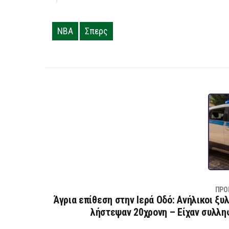
NBA
Σπερς
ΠΡΟ
Άγρια επίθεση στην Ιερά Οδό: Ανήλικοι ξυ
λήστεψαν 20χρονη – Είχαν συλλη