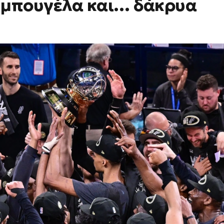
, μπουγέλα και… δάκρυα