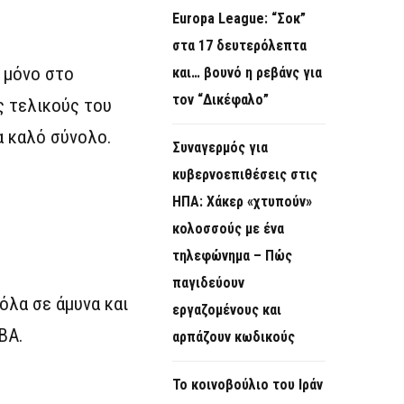
Europa League: “Σοκ”
στα 17 δευτερόλεπτα
ι μόνο στο
και… βουνό η ρεβάνς για
τον “Δικέφαλο”
ς τελικούς του
α καλό σύνολο.
Συναγερμός για
κυβερνοεπιθέσεις στις
ΗΠΑ: Χάκερ «χτυπούν»
κολοσσούς με ένα
τηλεφώνημα – Πώς
παγιδεύουν
όλα σε άμυνα και
εργαζομένους και
ΒΑ.
αρπάζουν κωδικούς
Το κοινοβούλιο του Ιράν