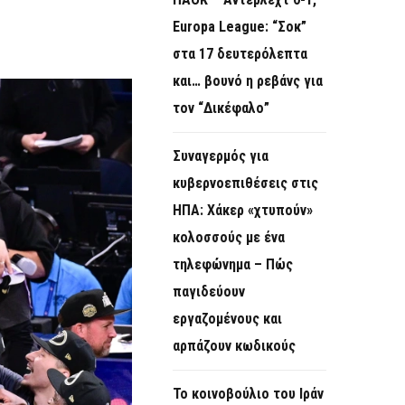
O
Europa League: “Σοκ”
R
στα 17 δευτερόλεπτα
M
και… βουνό η ρεβάνς για
τον “Δικέφαλο”
Συναγερμός για
κυβερνοεπιθέσεις στις
ΗΠΑ: Χάκερ «χτυπούν»
κολοσσούς με ένα
τηλεφώνημα – Πώς
παγιδεύουν
εργαζομένους και
αρπάζουν κωδικούς
Το κοινοβούλιο του Ιράν