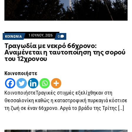
1 ΙΟΥΛΊΟΥ, 2026
COMMENTS
ΚΟΙΝΩΝΙΑ
0
ON
Τραγωδία με νεκρό 66χρονο:
ΤΡΑΓΩΔΊΑ
ΜΕ
Αναμένεται η ταυτοποίηση της σορού
ΝΕΚΡΌ
του 12χρονου
66ΧΡΟΝΟ:
ΑΝΑΜΈΝΕΤΑΙ
Η
ΤΑΥΤΟΠΟΊΗΣΗ
Κοινοποιήστε
ΤΗΣ
ΣΟΡΟΎ
ΤΟΥ
12ΧΡΟΝΟΥ
ΚοινοποιήστεΤραγικές στιγμές εξελίχθηκαν στη
Θεσσαλονίκη καθώς η καταστροφική πυρκαγιά κόστισε
τη ζωή σε έναν 66χρονο. Αργά το βράδυ της Τρίτης […]