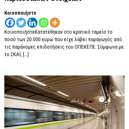
ΠΟΥ
ΈΛΑΒΕ
ΠΑΡΆΝΟΜΑ
Κοινοποιήστε
ΑΠΌ
ΤΟΝ
ΟΠΕΚΕΠΕ
–
ΚοινοποιήστεΚατατέθηκαν στο κρατικό ταμείο το
ΑΝΑΚΛΉΘΗΚΕ
Η
ποσό των 20.000 ευρώ που είχε λάβει παραγωγός από
ΔΈΣΜΕΥΣΗ
τις παράνομες επιδοτήσεις του ΟΠΕΚΕΠΕ. Σύμφωνα με
ΤΩΝ
ΠΕΡΙΟΥΣΙΑΚΏΝ
το ΣΚΑΪ, […]
ΣΤΟΙΧΕΊΩΝ