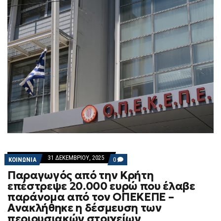
31 ΔΕΚΕΜΒΡΊΟΥ, 2025
COMMENTS
ΚΟΙΝΩΝΙΑ
0
ON
Παραγωγός από την Κρήτη
ΠΑΡΑΓΩΓΌΣ
ΑΠΌ
επέστρεψε 20.000 ευρώ που έλαβε
ΤΗΝ
παράνομα από τον ΟΠΕΚΕΠΕ –
ΚΡΉΤΗ
ΕΠΈΣΤΡΕΨΕ
Ανακλήθηκε η δέσμευση των
20.000
περιουσιακών στοιχείων
ΕΥΡΏ