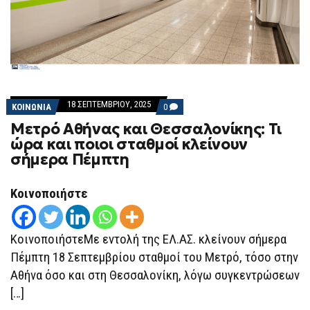
18 ΣΕΠΤΕΜΒΡΊΟΥ, 2025
COMMENTS
ΚΟΙΝΩΝΙΑ
0
ON
Μετρό Αθήνας και Θεσσαλονίκης: Τι
ΜΕΤΡΌ
ΑΘΉΝΑΣ
ώρα και ποιοι σταθμοί κλείνουν
ΚΑΙ
σήμερα Πέμπτη
ΘΕΣΣΑΛΟΝΊΚΗΣ:
ΤΙ
ΏΡΑ
ΚΑΙ
Κοινοποιήστε
ΠΟΙΟΙ
ΣΤΑΘΜΟΊ
ΚΛΕΊΝΟΥΝ
ΣΉΜΕΡΑ
ΚοινοποιήστεΜε εντολή της ΕΛ.ΑΣ. κλείνουν σήμερα
ΠΈΜΠΤΗ
Πέμπτη 18 Σεπτεμβρίου σταθμοί του Μετρό, τόσο στην
Αθήνα όσο και στη Θεσσαλονίκη, λόγω συγκεντρώσεων
[…]