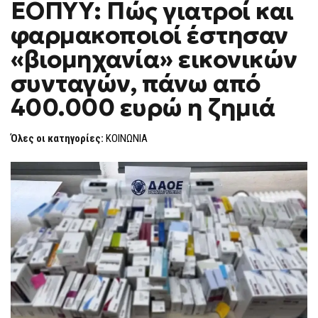
ΕΟΠΥΥ: Πώς γιατροί και
ΣΕ
F
ΒΆΡΟΣ
O
ΤΟΥ
φαρμακοποιοί έστησαν
R
ΕΟΠΥΥ:
ΠΏΣ
M
«βιομηχανία» εικονικών
ΓΙΑΤΡΟΊ
ΚΑΙ
συνταγών, πάνω από
ΦΑΡΜΑΚΟΠΟΙΟΊ
ΈΣΤΗΣΑΝ
«ΒΙΟΜΗΧΑΝΊΑ»
400.000 ευρώ η ζημιά
ΕΙΚΟΝΙΚΏΝ
ΣΥΝΤΑΓΏΝ,
ΠΆΝΩ
Όλες οι κατηγορίες:
ΚΟΙΝΩΝΙΑ
ΑΠΌ
400.000
ΕΥΡΏ
Η
ΖΗΜΙΆ