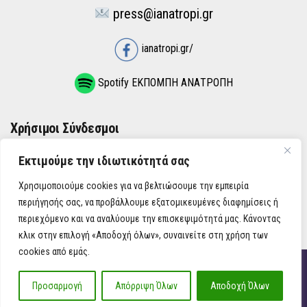
press@ianatropi.gr
ianatropi.gr/
Spotify ΕΚΠΟΜΠΗ ΑΝΑΤΡΟΠΗ
Χρήσιμοι Σύνδεσμοι
Εκτιμούμε την ιδιωτικότητά σας
ΌΡΟΙ ΧΡΉΣΗΣ
Χρησιμοποιούμε cookies για να βελτιώσουμε την εμπειρία
ΠΟΛΙΤΙΚΉ ΑΠΟΡΡΉΤΟΥ
περιήγησής σας, να προβάλλουμε εξατομικευμένες διαφημίσεις ή
περιεχόμενο και να αναλύουμε την επισκεψιμότητά μας. Κάνοντας
κλικ στην επιλογή «Αποδοχή όλων», συναινείτε στη χρήση των
cookies από εμάς.
iAnatropi ©
Προσαρμογή
Απόρριψη Όλων
Αποδοχή Όλων
Η Ανατροπή στην Ενημέρωση, την Πολιτική, την Καθημερινότητα