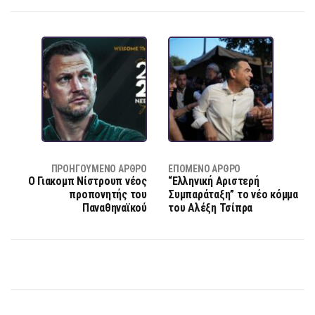
ΠΡΟΗΓΟΎΜΕΝΟ ΆΡΘΡΟ
ΕΠΌΜΕΝΟ ΆΡΘΡΟ
Ο Γιακομπ Νίστρουπ νέος
“Ελληνική Αριστερή
προπονητής του
Συμπαράταξη” το νέο κόμμα
Παναθηναϊκού
του Αλέξη Τσίπρα