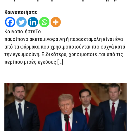
ΤΟΝ
ΑΥΤΙΣΜΌ
Κοινοποιήστε
ΜΕ
ΤΗΝ
ΠΑΡΑΚΕΤΑΜΌΛΗ
–
ΤΙ
ΚοινοποιήστεΤο
ΛΈΕΙ
παυσίπονο ακεταμινοφαίνη ή παρακεταμόλη είναι ένα
Η
ΕΠΙΣΤΉΜΗ;
από τα φάρμακα που χρησιμοποιούνται πιο συχνά κατά
την εγκυμοσύνη. Ειδικότερα, χρησιμοποιείται από τις
περίπου μισές εγκύους […]