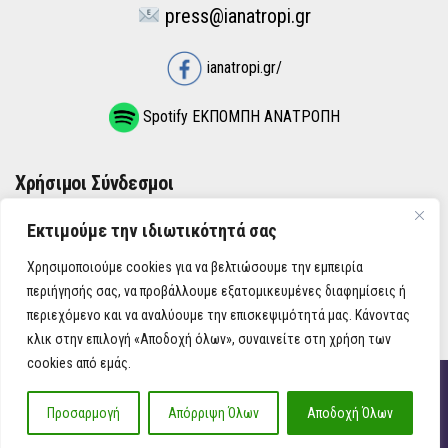
press@ianatropi.gr
ianatropi.gr/
Spotify ΕΚΠΟΜΠΗ ΑΝΑΤΡΟΠΗ
Χρήσιμοι Σύνδεσμοι
Εκτιμούμε την ιδιωτικότητά σας
ΌΡΟΙ ΧΡΉΣΗΣ
Χρησιμοποιούμε cookies για να βελτιώσουμε την εμπειρία
ΠΟΛΙΤΙΚΉ ΑΠΟΡΡΉΤΟΥ
περιήγησής σας, να προβάλλουμε εξατομικευμένες διαφημίσεις ή
περιεχόμενο και να αναλύουμε την επισκεψιμότητά μας. Κάνοντας
κλικ στην επιλογή «Αποδοχή όλων», συναινείτε στη χρήση των
cookies από εμάς.
iAnatropi ©
Προσαρμογή
Απόρριψη Όλων
Αποδοχή Όλων
Η Ανατροπή στην Ενημέρωση, την Πολιτική, την Καθημερινότητα