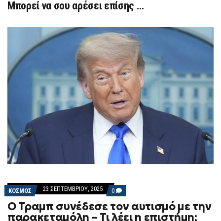
Μπορεί να σου αρέσει επίσης …
23 ΣΕΠΤΕΜΒΡΊΟΥ, 2025
COMMENTS
ΚΟΣΜΟΣ
0
ON
Ο Τραμπ συνέδεσε τον αυτισμό με την
Ο
ΤΡΑΜΠ
παρακεταμόλη – Τι λέει η επιστήμη;
ΣΥΝΈΔΕΣΕ