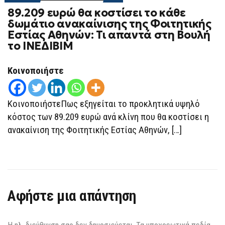
ON
89.209 ευρώ θα κοστίσει το κάθε
89.209
ΕΥΡΏ
δωμάτιο ανακαίνισης της Φοιτητικής
ΘΑ
Εστίας Αθηνών: Τι απαντά στη Βουλή
ΚΟΣΤΊΣΕΙ
ΤΟ
το ΙΝΕΔΙΒΙΜ
ΚΆΘΕ
ΔΩΜΆΤΙΟ
ΑΝΑΚΑΊΝΙΣΗΣ
Κοινοποιήστε
ΤΗΣ
ΦΟΙΤΗΤΙΚΉΣ
ΕΣΤΊΑΣ
ΑΘΗΝΏΝ:
ΚοινοποιήστεΠως εξηγείται το προκλητικά υψηλό
ΤΙ
ΑΠΑΝΤΆ
κόστος των 89.209 ευρώ ανά κλίνη που θα κοστίσει η
ΣΤΗ
ΒΟΥΛΉ
ανακαίνιση της Φοιτητικής Εστίας Αθηνών, […]
ΤΟ
ΙΝΕΔΙΒΙΜ
Αφήστε μια απάντηση