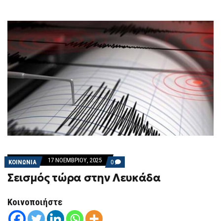
17 ΝΟΕΜΒΡΊΟΥ, 2025
COMMENTS
ΚΟΙΝΩΝΙΑ
0
ON
Σεισμός τώρα στην Λευκάδα
ΣΕΙΣΜΌΣ
ΤΏΡΑ
ΣΤΗΝ
ΛΕΥΚΆΔΑ
Κοινοποιήστε