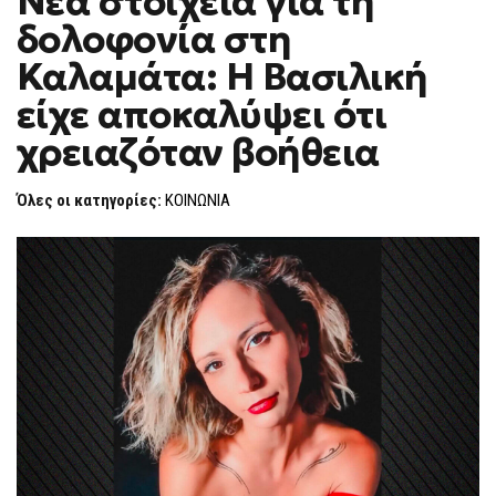
Νέα στοιχεία για τη
H
ΣΤΟΙΧΕΊΑ
δολοφονία στη
ΓΙΑ
F
ΤΗ
O
ΔΟΛΟΦΟΝΊΑ
Καλαμάτα: Η Βασιλική
R
ΣΤΗ
ΚΑΛΑΜΆΤΑ:
M
είχε αποκαλύψει ότι
Η
ΒΑΣΙΛΙΚΉ
χρειαζόταν βοήθεια
ΕΊΧΕ
ΑΠΟΚΑΛΎΨΕΙ
ΌΤΙ
ΧΡΕΙΑΖΌΤΑΝ
Όλες οι κατηγορίες:
ΚΟΙΝΩΝΙΑ
ΒΟΉΘΕΙΑ