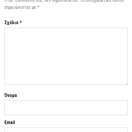
Η ηλ. διεύθυνση σας δεν δημοσιεύεται.
Τα υποχρεωτικά πεδία
σημειώνονται με
*
Σχόλιο
*
Όνομα
Email