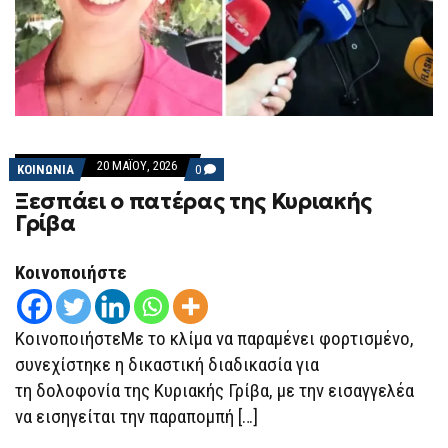
20 ΜΑΪ́ΟΥ, 2026
COMMENTS
ΚΟΙΝΩΝΙΑ
0
ON
Ξεσπάει ο πατέρας της Κυριακής
ΞΕΣΠΆΕΙ
Ο
Γρίβα
ΠΑΤΈΡΑΣ
ΤΗΣ
ΚΥΡΙΑΚΉΣ
Κοινοποιήστε
ΓΡΊΒΑ
ΚοινοποιήστεΜε το κλίμα να παραμένει φορτισμένο,
συνεχίστηκε η δικαστική διαδικασία για
τη δολοφονία της Κυριακής Γρίβα, με την εισαγγελέα
να εισηγείται την παραπομπή […]