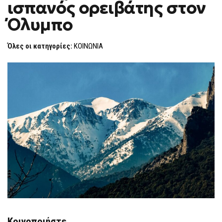
ισπανός ορειβάτης στον
Ο
F
ΙΣΠΑΝΌΣ
O
ΟΡΕΙΒΆΤΗΣ
Όλυμπο
R
ΣΤΟΝ
ΌΛΥΜΠΟ
M
Όλες οι κατηγορίες:
ΚΟΙΝΩΝΙΑ
Κοινοποιήστε