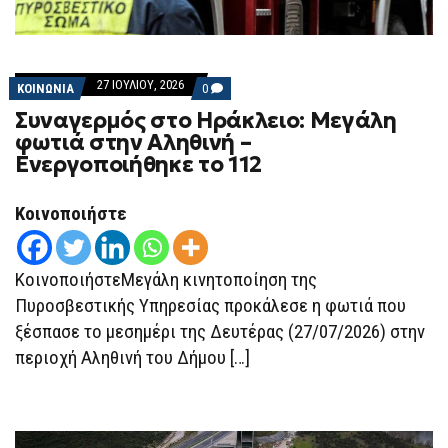
27 ΙΟΥΛΊΟΥ, 2026
COMMENTS
ΚΟΙΝΩΝΙΑ
0
ON
Συναγερμός στο Ηράκλειο: Μεγάλη
ΣΥΝΑΓΕΡΜΌΣ
ΣΤΟ
φωτιά στην Αληθινή –
ΗΡΆΚΛΕΙΟ:
Ενεργοποιήθηκε το 112
ΜΕΓΆΛΗ
ΦΩΤΙΆ
ΣΤΗΝ
ΑΛΗΘΙΝΉ
Κοινοποιήστε
–
ΕΝΕΡΓΟΠΟΙΉΘΗΚΕ
ΤΟ
112
ΚοινοποιήστεΜεγάλη κινητοποίηση της
Πυροσβεστικής Υπηρεσίας προκάλεσε η φωτιά που
ξέσπασε το μεσημέρι της Δευτέρας (27/07/2026) στην
περιοχή Αληθινή του Δήμου […]