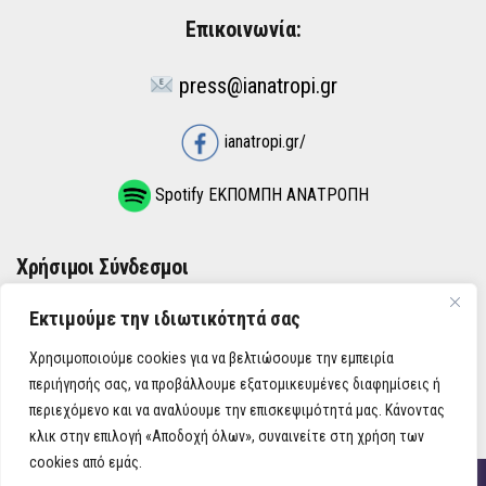
Επικοινωνία:
press@ianatropi.gr
ianatropi.gr/
Spotify ΕΚΠΟΜΠΗ ΑΝΑΤΡΟΠΗ
Χρήσιμοι Σύνδεσμοι
Εκτιμούμε την ιδιωτικότητά σας
ΌΡΟΙ ΧΡΉΣΗΣ
Χρησιμοποιούμε cookies για να βελτιώσουμε την εμπειρία
ΠΟΛΙΤΙΚΉ ΑΠΟΡΡΉΤΟΥ
περιήγησής σας, να προβάλλουμε εξατομικευμένες διαφημίσεις ή
περιεχόμενο και να αναλύουμε την επισκεψιμότητά μας. Κάνοντας
κλικ στην επιλογή «Αποδοχή όλων», συναινείτε στη χρήση των
cookies από εμάς.