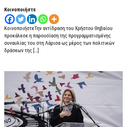
ΚΑΜΊΑ
ΣΧΈΣΗ
Κοινοποιήστε
ΜΕ
ΤΟ
ΚΊΝΗΜΆ
ΤΗΣ,
ΚοινοποιήστεΤην αντίδραση του Χρήστου Θηβαίου
ΔΕΝ
ΘΑ
προκάλεσε η παρουσίαση της προγραμματισμένης
ΓΊΝΟΥΜΕ
ΜΈΡΟΣ
συναυλίας του στη Λάρισα ως μέρος των πολιτικών
ΠΟΛΙΤΙΚΏΝ
ΠΑΙΧΝΙΔΙΏΝ»
δράσεων της […]