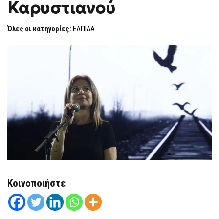
Καρυστιανού
ΓΙΑ
F
ΚΑΡΥΣΤΙΑΝΟΎ
O
R
Όλες οι κατηγορίες:
ΕΛΠΙΔΑ
M
Κοινοποιήστε