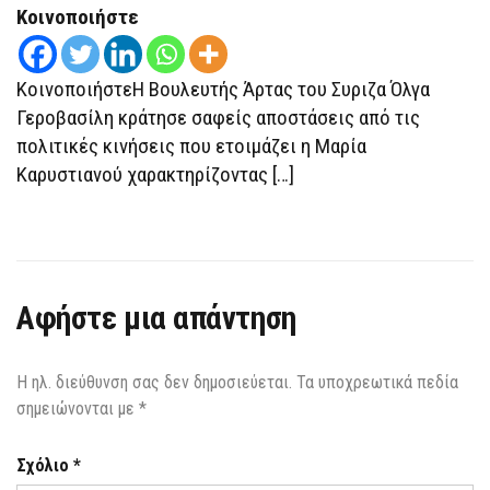
ΚΑΡΥΣΤΙΑΝΟΎ
Κοινοποιήστε
ΤΏΡΑ
ΤΑ
ΑΚΟΎΣΑΜΕ
ΤΟ
ΚοινοποιήστεΗ Βουλευτής Άρτας του Συριζα Όλγα
2012
ΑΠΌ
Γεροβασίλη κράτησε σαφείς αποστάσεις από τις
ΤΗΝ
πολιτικές κινήσεις που ετοιμάζει η Μαρία
ΧΡΥΣΉΥ
ΑΥΓΉ
Καρυστιανού χαρακτηρίζοντας […]
Αφήστε μια απάντηση
Η ηλ. διεύθυνση σας δεν δημοσιεύεται.
Τα υποχρεωτικά πεδία
σημειώνονται με
*
Σχόλιο
*