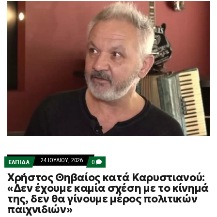
24 ΙΟΥΛΊΟΥ, 2026
COMMENTS
ΕΛΠΙΔΑ
0
ON
Χρήστος Θηβαίος κατά Καρυστιανού:
ΧΡΉΣΤΟΣ
ΘΗΒΑΊΟΣ
«Δεν έχουμε καμία σχέση με το κίνημά
ΚΑΤΆ
της, δεν θα γίνουμε μέρος πολιτικών
ΚΑΡΥΣΤΙΑΝΟΎ:
«ΔΕΝ
παιχνιδιών»
ΈΧΟΥΜΕ