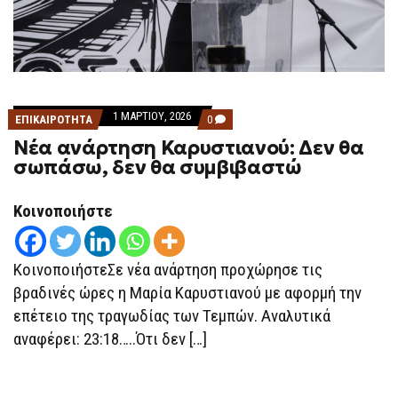
1 ΜΑΡΤΊΟΥ, 2026
COMMENTS
ΕΠΙΚΑΙΡΟΤΗΤΑ
0
ON
Νέα ανάρτηση Καρυστιανού: Δεν θα
ΝΈΑ
ΑΝΆΡΤΗΣΗ
σωπάσω, δεν θα συμβιβαστώ
ΚΑΡΥΣΤΙΑΝΟΎ:
ΔΕΝ
ΘΑ
Κοινοποιήστε
ΣΩΠΆΣΩ,
ΔΕΝ
ΘΑ
ΣΥΜΒΙΒΑΣΤΏ
ΚοινοποιήστεΣε νέα ανάρτηση προχώρησε τις
βραδινές ώρες η Μαρία Καρυστιανού με αφορμή την
επέτειο της τραγωδίας των Τεμπών. Αναλυτικά
αναφέρει: 23:18…..Ότι δεν […]