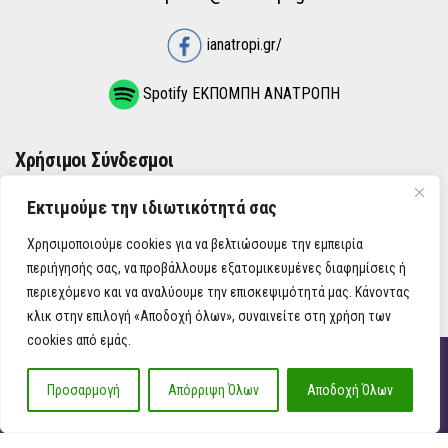
ianatropi.gr/
Spotify ΕΚΠΟΜΠΗ ΑΝΑΤΡΟΠΗ
Χρήσιμοι Σύνδεσμοι
Εκτιμούμε την ιδιωτικότητά σας
ΌΡΟΙ ΧΡΉΣΗΣ
Χρησιμοποιούμε cookies για να βελτιώσουμε την εμπειρία
ΠΟΛΙΤΙΚΉ ΑΠΟΡΡΉΤΟΥ
περιήγησής σας, να προβάλλουμε εξατομικευμένες διαφημίσεις ή
περιεχόμενο και να αναλύουμε την επισκεψιμότητά μας. Κάνοντας
κλικ στην επιλογή «Αποδοχή όλων», συναινείτε στη χρήση των
cookies από εμάς.
iAnatropi ©
Προσαρμογή
Απόρριψη Όλων
Αποδοχή Όλων
Η Ανατροπή στην Ενημέρωση, την Πολιτική, την Καθημερινότητα