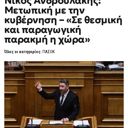
Νίκος Ανδρουλάκης:
H
ΑΝΔΡΟΥΛΆΚΗΣ:
Μετωπική με την
ΜΕΤΩΠΙΚΉ
F
ΜΕ
O
ΤΗΝ
κυβέρνηση – «Σε θεσμική
R
ΚΥΒΈΡΝΗΣΗ
–
M
και παραγωγική
«ΣΕ
ΘΕΣΜΙΚΉ
παρακμή η χώρα»
ΚΑΙ
ΠΑΡΑΓΩΓΙΚΉ
ΠΑΡΑΚΜΉ
Η
Όλες οι κατηγορίες:
ΠΑΣΟΚ
ΧΏΡΑ»