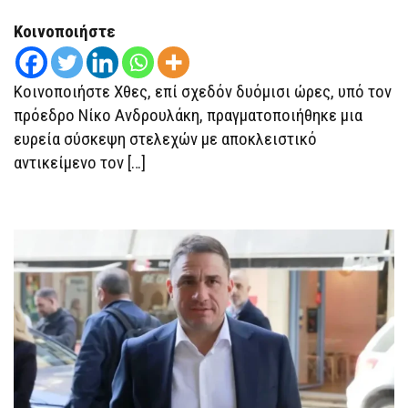
Ο
ΑΝΔΡΟΥΛΆΚΗΣ-
Κοινοποιήστε
Η
ΚΛΕΙΣΤΉ
ΣΎΣΚΕΨΗ
ΚΑΙ
Κοινοποιήστε Χθες, επί σχεδόν δυόμισι ώρες, υπό τον
ΟΙ
ΑΠΟΦΆΣΕΙΣ
πρόεδρο Νίκο Ανδρουλάκη, πραγματοποιήθηκε μια
ευρεία σύσκεψη στελεχών με αποκλειστικό
αντικείμενο τον […]