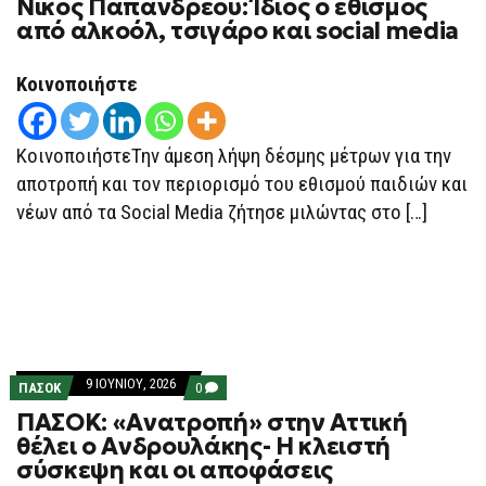
Νίκος Παπανδρέου: Ίδιος ο εθισμός
ΝΊΚΟΣ
ΠΑΠΑΝΔΡΈΟΥ:
από αλκοόλ, τσιγάρο και social media
ΊΔΙΟΣ
Ο
ΕΘΙΣΜΌΣ
Κοινοποιήστε
ΑΠΌ
ΑΛΚΟΌΛ,
ΤΣΙΓΆΡΟ
ΚΑΙ SOCIAL MEDIA
ΚοινοποιήστεΤην άμεση λήψη δέσμης μέτρων για την
αποτροπή και τον περιορισμό του εθισμού παιδιών και
νέων από τα Social Media ζήτησε μιλώντας στο […]
9 ΙΟΥΝΊΟΥ, 2026
COMMENTS
ΠΑΣΟΚ
0
ON
ΠΑΣΟΚ: «Ανατροπή» στην Αττική
ΠΑΣΟΚ:
«ΑΝΑΤΡΟΠΉ»
θέλει ο Ανδρουλάκης- Η κλειστή
ΣΤΗΝ
σύσκεψη και οι αποφάσεις
ΑΤΤΙΚΉ
ΘΈΛΕΙ