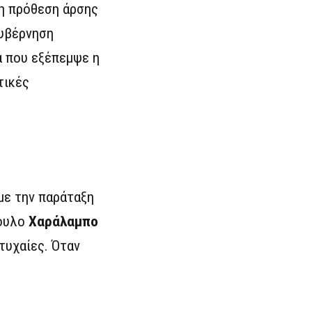
η πρόθεση άρσης
κυβέρνηση
α που εξέπεμψε η
τικές
 με την παράταξη
βουλο
Χαράλαμπο
τυχαίες. Όταν