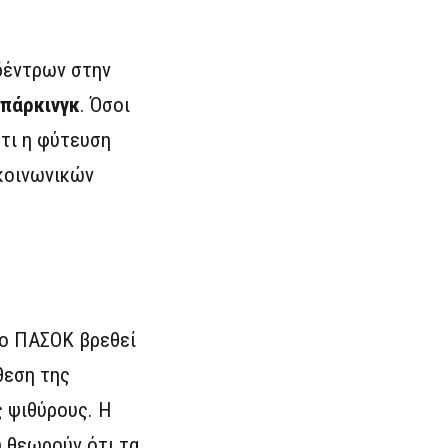
 δέντρων στην
 πάρκινγκ
. Όσοι
τι η φύτευση
 κοινωνικών
το ΠΑΣΟΚ βρεθεί
θεση της
 ψιθύρους. Η
η θεωρούν ότι τα