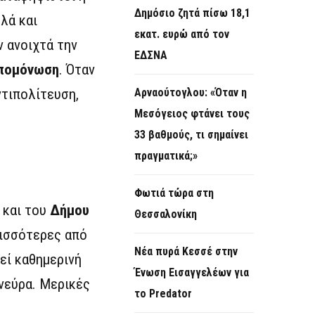
Δημόσιο ζητά πίσω 18,1
λά και
εκατ. ευρώ από τον
 ανοιχτά την
ΕΔΣΝΑ
απομόνωση
. Όταν
ντιπολίτευση,
Αρναούτογλου: «Όταν η
Μεσόγειος φτάνει τους
33 βαθμούς, τι σημαίνει
πραγματικά;»
Φωτιά τώρα στη
και του
Δήμου
Θεσσαλονίκη
ρισσότερες από
Νέα πυρά Κεσσέ στην
εί καθημερινή
Ένωση Εισαγγελέων για
 νεύρα. Μερικές
το Predator