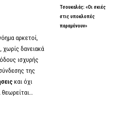
Τσουκαλάς: «Οι σκιές
στις υποκλοπές
παραμένουν»
νόημα αρκετοί,
υ
, χωρίς δανειακά
ιόδους ισχυρής
 σύνδεσης της
ήσεις
και όχι
α θεωρείται…