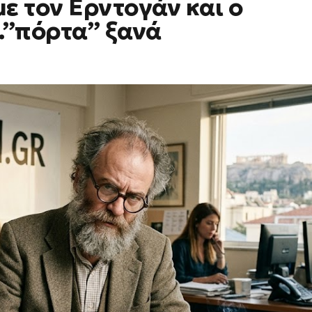
με τον Ερντογάν και ο
.”πόρτα” ξανά