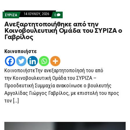
14 ΙΟΥΛΊΟΥ, 2026
COMMENTS
ΣΥΡΙΖΑ
0
ON
Ανεξαρτητοποιήθηκε από την
ΑΝΕΞΑΡΤΗΤΟΠΟΙΉΘΗΚΕ
ΑΠΌ
Κοινοβουλευτική Ομάδα του ΣΥΡΙΖΑ ο
ΤΗΝ
Γαβρίλος
ΚΟΙΝΟΒΟΥΛΕΥΤΙΚΉ
ΟΜΆΔΑ
ΤΟΥ
ΣΥΡΙΖΑ
Κοινοποιήστε
Ο
ΓΑΒΡΊΛΟΣ
ΚοινοποιήστεΤην ανεξαρτητοποίησή του από
την Κοινοβουλευτική Ομάδα του ΣΥΡΙΖΑ –
Προοδευτική Συμμαχία ανακοίνωσε ο βουλευτής
Αργολίδας Γιώργος Γαβρίλος, με επιστολή του προς
τον […]