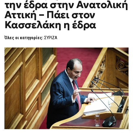
την έδρα στην Ανατολική
ΔΕ
F
ΔΈΧΕΤΑΙ
O
ΤΗΝ
Αττική – Πάει στον
R
ΈΔΡΑ
ΣΤΗΝ
M
Κασσελάκη η έδρα
ΑΝΑΤΟΛΙΚΉ
ΑΤΤΙΚΉ
–
ΠΆΕΙ
Όλες οι κατηγορίες:
ΣΥΡΙΖΑ
ΣΤΟΝ
ΚΑΣΣΕΛΆΚΗ
Η
ΈΔΡΑ