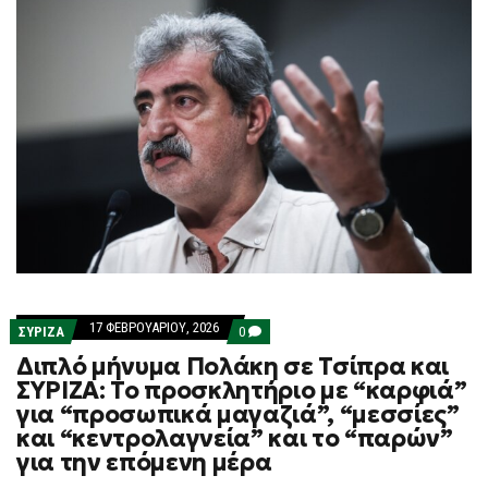
17 ΦΕΒΡΟΥΑΡΊΟΥ, 2026
COMMENTS
ΣΥΡΙΖΑ
0
ON
Διπλό μήνυμα Πολάκη σε Τσίπρα και
ΔΙΠΛΌ
ΜΉΝΥΜΑ
ΣΥΡΙΖΑ: Το προσκλητήριο με “καρφιά”
ΠΟΛΆΚΗ
για “προσωπικά μαγαζιά”, “μεσσίες”
ΣΕ
ΤΣΊΠΡΑ
και “κεντρολαγνεία” και το “παρών”
ΚΑΙ
για την επόμενη μέρα
ΣΥΡΙΖΑ:
ΤΟ