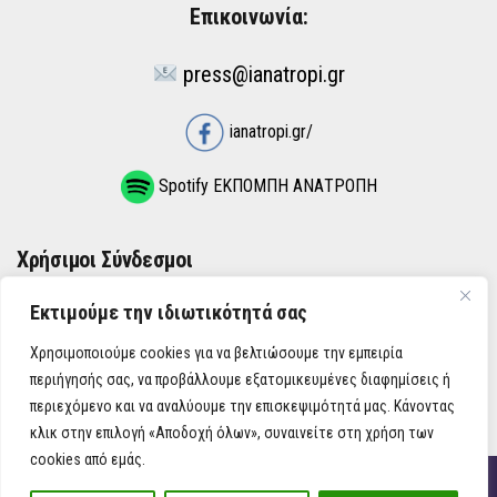
Επικοινωνία:
press@ianatropi.gr
ianatropi.gr/
Spotify ΕΚΠΟΜΠΗ ΑΝΑΤΡΟΠΗ
Χρήσιμοι Σύνδεσμοι
Εκτιμούμε την ιδιωτικότητά σας
ΌΡΟΙ ΧΡΉΣΗΣ
Χρησιμοποιούμε cookies για να βελτιώσουμε την εμπειρία
ΠΟΛΙΤΙΚΉ ΑΠΟΡΡΉΤΟΥ
περιήγησής σας, να προβάλλουμε εξατομικευμένες διαφημίσεις ή
περιεχόμενο και να αναλύουμε την επισκεψιμότητά μας. Κάνοντας
κλικ στην επιλογή «Αποδοχή όλων», συναινείτε στη χρήση των
cookies από εμάς.
iAnatropi ©