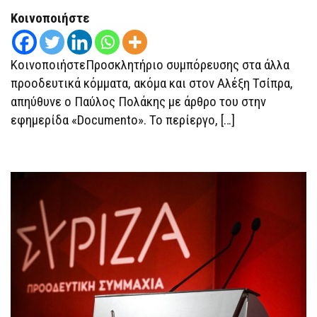
ΠΡΟΣΚΛΗΤΉΡΙΟ
ΜΕ
Κοινοποιήστε
“ΚΑΡΦΙΆ”
ΓΙΑ
“ΠΡΟΣΩΠΙΚΆ
ΜΑΓΑΖΙΆ”,
ΚοινοποιήστεΠροσκλητήριο συμπόρευσης στα άλλα
“ΜΕΣΣΊΕΣ”
ΚΑΙ
προοδευτικά κόμματα, ακόμα και στον Αλέξη Τσίπρα,
“ΚΕΝΤΡΟΛΑΓΝΕΊΑ”
απηύθυνε ο Παύλος Πολάκης με άρθρο του στην
ΚΑΙ
ΤΟ
εφημερίδα «Documento». Το περίεργο, […]
“ΠΑΡΏΝ”
ΓΙΑ
ΤΗΝ
ΕΠΌΜΕΝΗ
ΜΈΡΑ