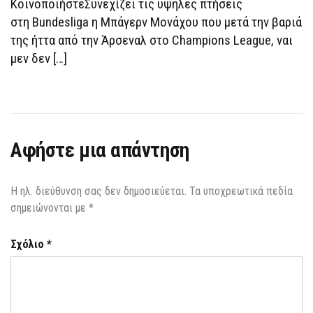
ΚοινοποιήστεΣυνεχίζει τις υψηλές πτήσεις
ΓΙΑ
ΝΤΌΡΤΜΟΥΝΤ
στη Bundesliga η Μπάγερν Μονάχου που μετά την βαριά
ΑΠΌ
ΤΟ
της ήττα από την Άρσεναλ στο Champions League, ναι
ΛΕΒΕΡΚΟΎΖΕΝ!
μεν δεν […]
Αφήστε μια απάντηση
Η ηλ. διεύθυνση σας δεν δημοσιεύεται.
Τα υποχρεωτικά πεδία
σημειώνονται με
*
Σχόλιο
*