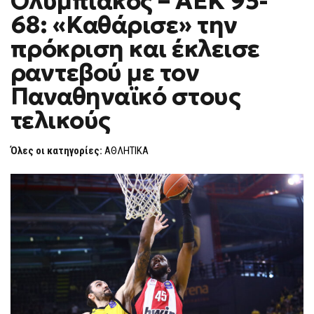
Ολυμπιακός – ΑΕΚ 95-
H
–
68: «Καθάρισε» την
ΑΕΚ
F
95-
O
68:
πρόκριση και έκλεισε
R
«ΚΑΘΆΡΙΣΕ»
ΤΗΝ
M
ραντεβού με τον
ΠΡΌΚΡΙΣΗ
ΚΑΙ
Παναθηναϊκό στους
ΈΚΛΕΙΣΕ
ΡΑΝΤΕΒΟΎ
ΜΕ
τελικούς
ΤΟΝ
ΠΑΝΑΘΗΝΑΪΚΌ
ΣΤΟΥΣ
Όλες οι κατηγορίες:
ΑΘΛΗΤΙΚΑ
ΤΕΛΙΚΟΎΣ