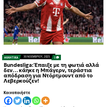
30 ΝΟΕΜΒΡΊΟΥ, 2025
COMMENTS
ΑΘΛΗΤΙΚΑ
0
ON
Bundesliga: Έπαιξε με τη φωτιά αλλά
BUNDESLIGA:
ΈΠΑΙΞΕ
δεν… κάηκε η Μπάγερν, τεράστια
ΜΕ
απόδραση για Ντόρτμουντ από το
ΤΗ
ΦΩΤΙΆ
Λεβερκούζεν!
ΑΛΛΆ
ΔΕΝ…
ΚΆΗΚΕ
Κοινοποιήστε
Η
ΜΠΆΓΕΡΝ,
ΤΕΡΆΣΤΙΑ
ΑΠΌΔΡΑΣΗ