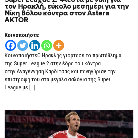
LEAGUE
τον Ηρακλή, εύκολο μεσημέρι για την
2:
Νίκη Βόλου κόντρα στον Astera
ΦΙΈΣΤΑ
ΜΕ
AKTOR
ΝΊΚΗ
ΓΙΑ
ΤΟΝ
Κοινοποιήστε
ΗΡΑΚΛΉ,
ΕΎΚΟΛΟ
ΜΕΣΗΜΈΡΙ
ΓΙΑ
ΚοινοποιήστεΟ Ηρακλής γιόρτασε το πρωτάθλημα
ΤΗΝ
ΝΊΚΗ
της Super League 2 στην έδρα του κόντρα
ΒΌΛΟΥ
ΚΌΝΤΡΑ
στην Αναγέννηση Καρδίτσας και πανηγύρισε την
ΣΤΟΝ
ASTERA
επιστροφή του στα μεγάλα σαλόνια της Super
AKTOR
League με […]