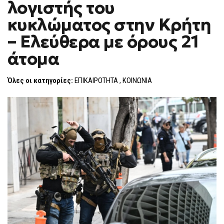
λογιστής του
ΦΥΛΑΚΉ
F
Ο
O
ΛΟΓΙΣΤΉΣ
κυκλώματος στην Κρήτη
R
ΤΟΥ
ΚΥΚΛΏΜΑΤΟΣ
M
– Ελεύθερα με όρους 21
ΣΤΗΝ
ΚΡΉΤΗ
άτομα
–
ΕΛΕΎΘΕΡΑ
ΜΕ
ΌΡΟΥΣ
Όλες οι κατηγορίες:
ΕΠΙΚΑΙΡΟΤΗΤΑ
,
ΚΟΙΝΩΝΙΑ
21
ΆΤΟΜΑ