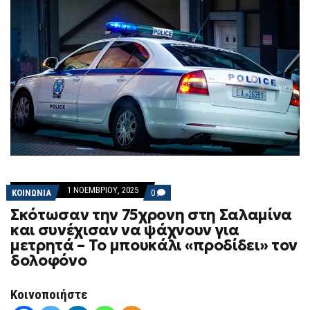
1 ΝΟΕΜΒΡΊΟΥ, 2025
COMMENTS
ΚΟΙΝΩΝΙΑ
0
ON
Σκότωσαν την 75χρονη στη Σαλαμίνα
ΣΚΌΤΩΣΑΝ
ΤΗΝ
και συνέχισαν να ψάχνουν για
75ΧΡΟΝΗ
μετρητά – Το μπουκάλι «προδίδει» τον
ΣΤΗ
ΣΑΛΑΜΊΝΑ
δολοφόνο
ΚΑΙ
ΣΥΝΈΧΙΣΑΝ
ΝΑ
Κοινοποιήστε
ΨΆΧΝΟΥΝ
ΓΙΑ