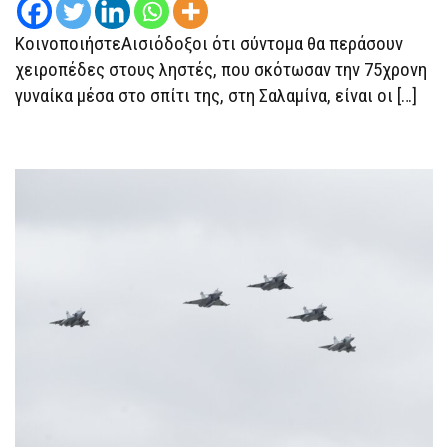
ΜΕΤΡΗΤΆ
–
ΚοινοποιήστεΑισιόδοξοι ότι σύντομα θα περάσουν
ΤΟ
ΜΠΟΥΚΆΛΙ
χειροπέδες στους ληστές, που σκότωσαν την 75χρονη
«ΠΡΟΔΊΔΕΙ»
ΤΟΝ
γυναίκα μέσα στο σπίτι της, στη Σαλαμίνα, είναι οι […]
ΔΟΛΟΦΌΝΟ