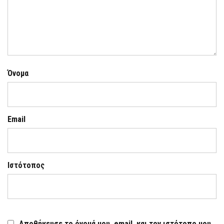
Όνομα
Email
Ιστότοπος
Αποθήκευσε το όνομά μου, email, και τον ιστότοπο μου