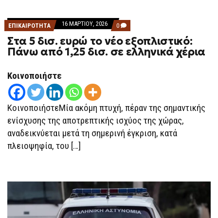
16 ΜΑΡΤΊΟΥ, 2026
COMMENTS
ΕΠΙΚΑΙΡΟΤΗΤΑ
0
ON
Στα 5 δισ. ευρώ το νέο εξοπλιστικό:
ΣΤΑ
5
Πάνω από 1,25 δισ. σε ελληνικά χέρια
ΔΙΣ.
ΕΥΡΏ
ΤΟ
Κοινοποιήστε
ΝΈΟ
ΕΞΟΠΛΙΣΤΙΚΌ:
ΠΆΝΩ
ΑΠΌ
1,25
ΚοινοποιήστεΜία ακόμη πτυχή, πέραν της σημαντικής
ΔΙΣ.
ενίσχυσης της αποτρεπτικής ισχύος της χώρας,
ΣΕ
ΕΛΛΗΝΙΚΆ
αναδεικνύεται μετά τη σημερινή έγκριση, κατά
ΧΈΡΙΑ
πλειοψηφία, του […]