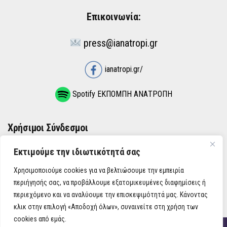
Επικοινωνία:
press@ianatropi.gr
ianatropi.gr/
Spotify ΕΚΠΟΜΠΗ ΑΝΑΤΡΟΠΗ
Χρήσιμοι Σύνδεσμοι
Εκτιμούμε την ιδιωτικότητά σας
ΌΡΟΙ ΧΡΉΣΗΣ
Χρησιμοποιούμε cookies για να βελτιώσουμε την εμπειρία
ΠΟΛΙΤΙΚΉ ΑΠΟΡΡΉΤΟΥ
περιήγησής σας, να προβάλλουμε εξατομικευμένες διαφημίσεις ή
περιεχόμενο και να αναλύουμε την επισκεψιμότητά μας. Κάνοντας
κλικ στην επιλογή «Αποδοχή όλων», συναινείτε στη χρήση των
cookies από εμάς.