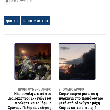
Post Views:
8
φωτιά
ωραιοκαστρο
ΠΡΟΗΓΟΎΜΕΝΟ ΆΡΘΡΟ
ΕΠΌΜΕΝΟ ΆΡΘΡΟ
Νέα μεγάλη φωτιά στο
Χωρίς ενεργό μέτωπο η
Ωραιόκαστρο: Εκκενώνεται
πυρκαγιά στο Ωραιόκαστρο
προληπτικά το Ίδρυμα
μετά από ολονύχτια μάχη –
Χρόνιων Παθήσεων «Άγιος
Κάηκαν επιχειρήσεις, 4