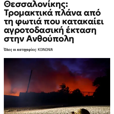
Θεσσαλονίκης:
ΤΡΟΜΑΚΤΙΚΆ
F
ΠΛΆΝΑ
O
ΑΠΌ
Τρομακτικά πλάνα από
R
ΤΗ
ΦΩΤΙΆ
M
τη φωτιά που κατακαίει
ΠΟΥ
ΚΑΤΑΚΑΊΕΙ
αγροτοδασική έκταση
ΑΓΡΟΤΟΔΑΣΙΚΉ
ΈΚΤΑΣΗ
ΣΤΗΝ
στην Ανθούπολη
ΑΝΘΟΎΠΟΛΗ
Όλες οι κατηγορίες:
ΚΟΙΝΩΝΙΑ