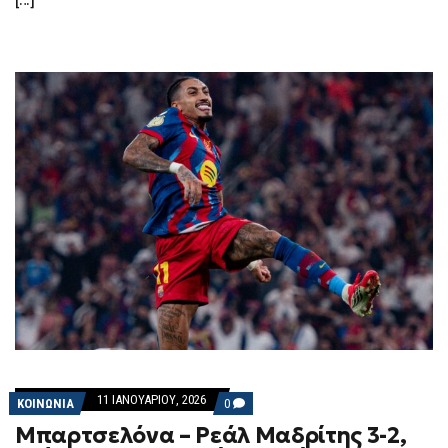
11 ΙΑΝΟΥΑΡΊΟΥ, 2026
COMMENTS
ΚΟΙΝΩΝΙΑ
0
ON
Μπαρτσελόνα – Ρεάλ Μαδρίτης 3-2,
ΜΠΑΡΤΣΕΛΌΝΑ
–