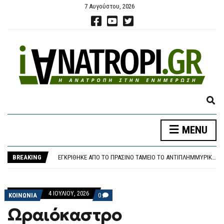
7 Αυγούστου, 2026
E
X
ΕΝΤΥΠΩΣΙΑΚΉ ΑΣΊΣΤ ΑΠΌ ΤΟ ΧΡΉΣΤΟ ΤΖΌΛΗ ΣΕ ΦΙΛΙΚΌ ΤΗΣ ΆΡΣΕΝΑΛ
P
ΣΑΝ ΣΉΜΕΡΑ ΕΓΚΑΙΝΙΆΖΕΤΑΙ Η ΓΈΦΥΡΑ ΡΊΟΥ – ΑΝΤΊΡΡΙΟΥ, Η ΜΕΓΑΛΎΤΕΡΗ ΚΑΛΩΔΙΩΤΉ ΓΈΦΥΡΑ ΤΟΥ ΚΌΣΜΟΥ
MENU
A
ΧΆΡΗΣ ΔΟΎΚΑΣ: Η ΣΤΉΡΙΞΗ ΤΗΣ ΟΙΚΟΓΈΝΕΙΑΣ ΞΕΚΙΝΆΕΙ ΑΠΌ ΤΑ ΠΑΙΔΙΆ
N
ΕΓΚΡΊΘΗΚΕ ΑΠΌ ΤΟ ΠΡΆΣΙΝΟ ΤΑΜΕΊΟ ΤΟ ΑΝΤΙΠΛΗΜΜΥΡΙΚΌ ΈΡΓΟ ΓΙΑ ΤΟΝ ΛΥΚΑΒΗΤΤΌ ΠΟΥ ΚΑΤΈΘΕΣΕ Ο ΔΉΜΟΣ ΑΘΗΝΑΊΩΝ
D
BREAKING
ΕΛΣΤΑΤ: ΣΤΟ 3,4% Ο ΠΛΗΘΩΡΙΣΜΌΣ ΤΟΝ ΙΟΎΛΙΟ – ΜΕΓΆΛΗ ΑΎΞΗΣΗ ΣΕ ΚΑΎΣΙΜΑ ΚΑΙ ΕΝΟΊΚΙΑ
S
ΕΝΤΥΠΩΣΙΑΚΉ ΑΣΊΣΤ ΑΠΌ ΤΟ ΧΡΉΣΤΟ ΤΖΌΛΗ ΣΕ ΦΙΛΙΚΌ ΤΗΣ ΆΡΣΕΝΑΛ
E
ΣΑΝ ΣΉΜΕΡΑ ΕΓΚΑΙΝΙΆΖΕΤΑΙ Η ΓΈΦΥΡΑ ΡΊΟΥ – ΑΝΤΊΡΡΙΟΥ, Η ΜΕΓΑΛΎΤΕΡΗ ΚΑΛΩΔΙΩΤΉ ΓΈΦΥΡΑ ΤΟΥ ΚΌΣΜΟΥ
A
4 ΙΟΥΛΊΟΥ, 2026
R
COMMENTS
ΚΟΙΝΩΝΙΑ
0
ON
C
Ωραιόκαστρο
ΩΡΑΙΌΚΑΣΤΡΟ
H
ΘΕΣΣΑΛΟΝΊΚΗΣ: