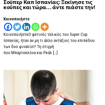
Σούπερ Καπ Ισπανίας: Ξεκίνησε τις
ΡΕΆΛ
κούπες και τώρα… άντε πιάστε την!
ΜΑΔΡΊΤΗΣ
3-
2,
ΣΟΎΠΕΡ
Κοινοποιήστε
ΚΑΠ
ΙΣΠΑΝΊΑΣ:
ΞΕΚΊΝΗΣΕ
ΤΙΣ
ΚοινοποιήστεΟ φετινός τελικός του Super Cup
ΚΟΎΠΕΣ
ΚΑΙ
Ισπανίας, ήταν αν μη τι άλλο αντάξιος του επιπέδου
ΤΏΡΑ…
των δυο φιναλίστ! Τη στιγμή
ΆΝΤΕ
ΠΙΆΣΤΕ
που Μπαρτσελόνα και Ρεάλ […]
ΤΗΝ!