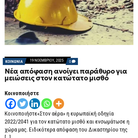
19 ΝΟΕΜΒΡΊΟΥ, 2025
COMMENTS
ΚΟΙΝΩΝΙΑ
0
ON
Nέα απόφαση ανοίγει παράθυρο για
NΈΑ
ΑΠΌΦΑΣΗ
μειώσεις στον κατώτατο μισθό
ΑΝΟΊΓΕΙ
ΠΑΡΆΘΥΡΟ
ΓΙΑ
Κοινοποιήστε
ΜΕΙΏΣΕΙΣ
ΣΤΟΝ
ΚΑΤΏΤΑΤΟ
ΜΙΣΘΌ
Κοινοποιήστε«Στον αέρα» η ευρωπαϊκή οδηγία
2022/2041 για τον κατώτατο μισθό και ενσωμάτωσε η
χώρα μας. Ειδικότερα απόφαση του Δικαστηρίου της
[…]