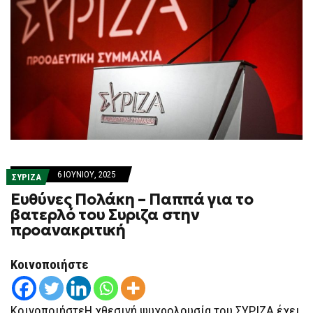
6 ΙΟΥΝΊΟΥ, 2025
ΣΥΡΙΖΑ
Ευθύνες Πολάκη – Παππά για το
βατερλό του Συριζα στην
προανακριτική
Κοινοποιήστε
ΚοινοποιήστεΗ χθεσινή ψυχρολουσία του ΣΥΡΙΖΑ έχει