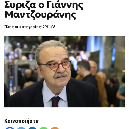
Συριζα ο Γιάννης
ΤΟ
F
ΣΥΡΙΖΑ
O
Ο
Μαντζουράνης
R
ΓΙΆΝΝΗΣ
ΜΑΝΤΖΟΥΡΆΝΗΣ
M
Όλες οι κατηγορίες:
ΣΥΡΙΖΑ
Κοινοποιήστε