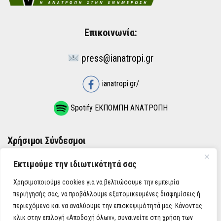
Επικοινωνία:
press@ianatropi.gr
ianatropi.gr/
Spotify ΕΚΠΟΜΠΗ ΑΝΑΤΡΟΠΗ
Χρήσιμοι Σύνδεσμοι
Εκτιμούμε την ιδιωτικότητά σας
ΌΡΟΙ ΧΡΉΣΗΣ
Χρησιμοποιούμε cookies για να βελτιώσουμε την εμπειρία
ΠΟΛΙΤΙΚΉ ΑΠΟΡΡΉΤΟΥ
περιήγησής σας, να προβάλλουμε εξατομικευμένες διαφημίσεις ή
περιεχόμενο και να αναλύουμε την επισκεψιμότητά μας. Κάνοντας
κλικ στην επιλογή «Αποδοχή όλων», συναινείτε στη χρήση των