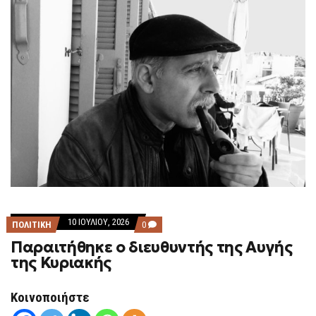
10 ΙΟΥΛΊΟΥ, 2026
COMMENTS
ΠΟΛΙΤΙΚΗ
0
ON
Παραιτήθηκε ο διευθυντής της Αυγής
ΠΑΡΑΙΤΉΘΗΚΕ
Ο
της Κυριακής
ΔΙΕΥΘΥΝΤΉΣ
ΤΗΣ
ΑΥΓΉΣ
Κοινοποιήστε
ΤΗΣ
ΚΥΡΙΑΚΉΣ