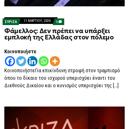
11 ΜΑΡΤΊΟΥ, 2026
COMMENTS
ΣΥΡΙΖΑ
0
ON
Φάμελλος: Δεν πρέπει να υπάρξει
ΦΆΜΕΛΛΟΣ:
ΔΕΝ
εμπλοκή της Ελλάδας στον πόλεμο
ΠΡΈΠΕΙ
ΝΑ
ΥΠΆΡΞΕΙ
Κοινοποιήστε
ΕΜΠΛΟΚΉ
ΤΗΣ
ΕΛΛΆΔΑΣ
ΣΤΟΝ
ΠΌΛΕΜΟ
ΚοινοποιήστεΓια επικίνδυνη στροφή στον τραμπισμό
όπου το δίκαιο του ισχυρού υπερισχύει έναντι του
Διεθνούς Δικαίου και ο κυνισμός υπερισχύει της […]