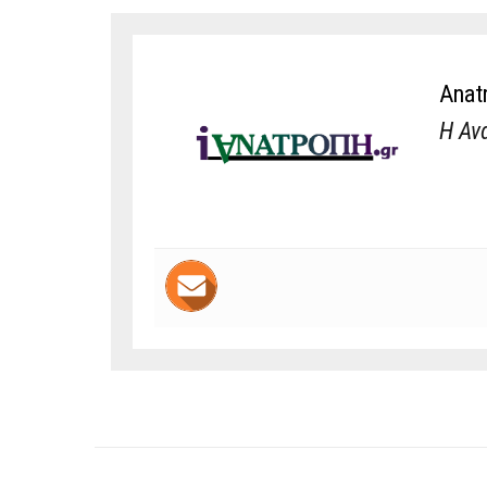
Anat
Η Αν