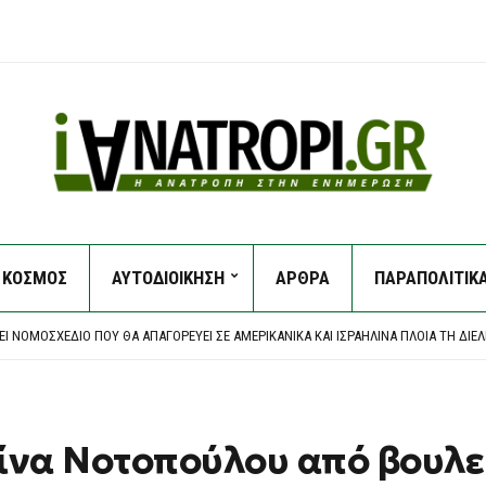
ΚΟΣΜΟΣ
ΑΥΤΟΔΙΟΙΚΗΣΗ
ΑΡΘΡΑ
ΠΑΡΑΠΟΛΙΤΙΚ
 ΑΠΌ ΙΧ ΣΤΟΝ ΔΕΝΔΡΟΠΌΤΑΜΟ
ΕΙΣ ΣΤΙΣ ΗΠΑ: ΧΆΚΕΡ «ΧΤΥΠΟΎΝ» ΚΟΛΟΣΣΟΎΣ ΜΕ ΈΝΑ ΤΗΛΕΦΏΝΗΜΑ – ΠΏΣ ΠΑΓΙΔΕ
ΕΙ ΝΟΜΟΣΧΈΔΙΟ ΠΟΥ ΘΑ ΑΠΑΓΟΡΕΎΕΙ ΣΕ ΑΜΕΡΙΚΑΝΙΚΆ ΚΑΙ ΙΣΡΑΗΛΙΝΆ ΠΛΟΊΑ ΤΗ ΔΙ
Α ΕΠΕΊΓΟΝΤΑ ΣΤΟ ΝΟΣΟΚΟΜΕΊΟ ΤΗΣ ΚΟΡΊΝΘΟΥ – ΈΡΕΥΝΑ ΖΗΤΆΕΙ Ο ΑΝΤΙΠΕΡΙΦΕΡΕ
ΟΙ ΕΝΤΑΤΙΚΟΊ ΈΛΕΓΧΟΙ ΤΗΣ ΔΗΜΟΤΙΚΉΣ ΑΣΤΥΝΟΜΊΑΣ ΓΙΑ ΤΗΝ ΠΡΟΣΤΑΣΊΑ ΤΟΥ ΔΗ
 ΑΠΌ ΙΧ ΣΤΟΝ ΔΕΝΔΡΟΠΌΤΑΜΟ
ΕΙΣ ΣΤΙΣ ΗΠΑ: ΧΆΚΕΡ «ΧΤΥΠΟΎΝ» ΚΟΛΟΣΣΟΎΣ ΜΕ ΈΝΑ ΤΗΛΕΦΏΝΗΜΑ – ΠΏΣ ΠΑΓΙΔΕ
ίνα Νοτοπούλου από βουλε