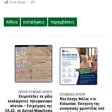
Post Views:
251
Αθήνα
καταλήψεις
παρεμβάσεις
ΠΡΟΗΓΟΎΜΕΝΟ ΆΡΘΡΟ
ΕΠΌΜΕΝΟ ΆΡΘΡΟ
Χειροπέδες σε μέλη
Νέα Λέσχη Φιλίας στο
κυκλώματος τηλεφωνικών
Κολωνάκι: Ενίσχυση της
απατών – Επιχείρηση της
κοινωνικής φροντίδας από
ΕΛ.ΑΣ. σε Δυτική Μακεδονία