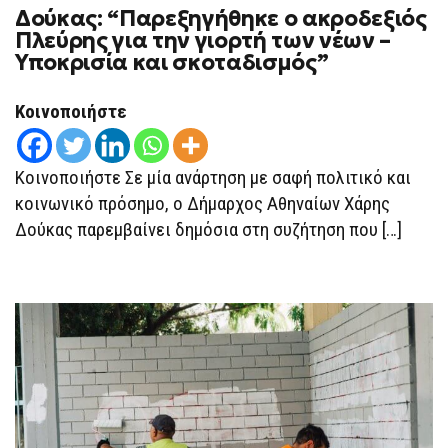
ON
Δούκας: “Παρεξηγήθηκε ο ακροδεξιός
ΔΟΎΚΑΣ:
“ΠΑΡΕΞΗΓΉΘΗΚΕ
Πλεύρης για την γιορτή των νέων –
Ο
Υποκρισία και σκοταδισμός”
ΑΚΡΟΔΕΞΙΌΣ
ΠΛΕΎΡΗΣ
ΓΙΑ
ΤΗΝ
Κοινοποιήστε
ΓΙΟΡΤΉ
ΤΩΝ
ΝΈΩΝ
–
Κοινοποιήστε Σε μία ανάρτηση με σαφή πολιτικό και
ΥΠΟΚΡΙΣΊΑ
ΚΑΙ
κοινωνικό πρόσημο, ο Δήμαρχος Αθηναίων Χάρης
ΣΚΟΤΑΔΙΣΜΌΣ”
Δούκας παρεμβαίνει δημόσια στη συζήτηση που […]