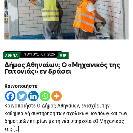
3 ΑΥΓΟΎΣΤΟΥ, 2026
COMMENTS
ΑΘΗΝΑ
0
ON
Δήμος Αθηναίων: Ο «Μηχανικός της
ΔΉΜΟΣ
ΑΘΗΝΑΊΩΝ:
Γειτονιάς» εν δράσει
Ο
«ΜΗΧΑΝΙΚΌΣ
ΤΗΣ
Κοινοποιήστε
ΓΕΙΤΟΝΙΆΣ»
ΕΝ
ΔΡΆΣΕΙ
Κοινοποιήστε O Δήμος Αθηναίων, ενισχύει την
καθημερινή συντήρηση των σχολικών μονάδων και των
δημοτικών κτιρίων με τη νέα υπηρεσία «Ο Μηχανικός
της […]