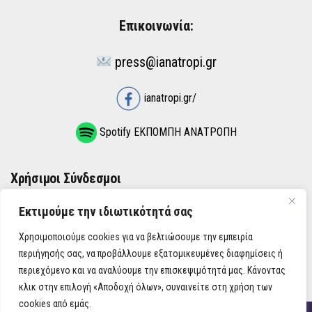
Επικοινωνία:
press@ianatropi.gr
ianatropi.gr/
Spotify ΕΚΠΟΜΠΗ ΑΝΑΤΡΟΠΗ
Χρήσιμοι Σύνδεσμοι
Εκτιμούμε την ιδιωτικότητά σας
ΌΡΟΙ ΧΡΉΣΗΣ
Χρησιμοποιούμε cookies για να βελτιώσουμε την εμπειρία
ΠΟΛΙΤΙΚΉ ΑΠΟΡΡΉΤΟΥ
περιήγησής σας, να προβάλλουμε εξατομικευμένες διαφημίσεις ή
περιεχόμενο και να αναλύουμε την επισκεψιμότητά μας. Κάνοντας
κλικ στην επιλογή «Αποδοχή όλων», συναινείτε στη χρήση των
cookies από εμάς.