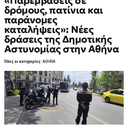
«Παρεμβάσεις σε
H
ΣΕ
δρόμους, πατίνια και
ΔΡΌΜΟΥΣ,
F
ΠΑΤΊΝΙΑ
O
ΚΑΙ
παράνομες
R
ΠΑΡΆΝΟΜΕΣ
ΚΑΤΑΛΉΨΕΙΣ»:
M
καταλήψεις»: Νέες
ΝΈΕΣ
ΔΡΆΣΕΙΣ
δράσεις της Δημοτικής
ΤΗΣ
ΔΗΜΟΤΙΚΉΣ
ΑΣΤΥΝΟΜΊΑΣ
Αστυνομίας στην Αθήνα
ΣΤΗΝ
ΑΘΉΝΑ
Όλες οι κατηγορίες:
ΑΘΗΝΑ