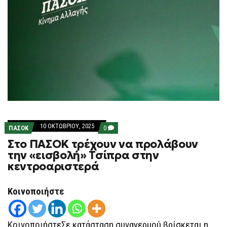
10 ΟΚΤΩΒΡΊΟΥ, 2025
COMMENTS
ΠΑΣΟΚ
0
ON
Στο ΠΑΣΟΚ τρέχουν να προλάβουν
ΣΤΟ
ΠΑΣΟΚ
την «εισβολή» Τσίπρα στην
ΤΡΈΧΟΥΝ
κεντροαριστερά
ΝΑ
ΠΡΟΛΆΒΟΥΝ
ΤΗΝ
«ΕΙΣΒΟΛΉ»
Κοινοποιήστε
ΤΣΊΠΡΑ
ΣΤΗΝ
ΚΕΝΤΡΟΑΡΙΣΤΕΡΆ
ΚοινοποιήστεΣε κατάσταση συναγερμού βρίσκεται η