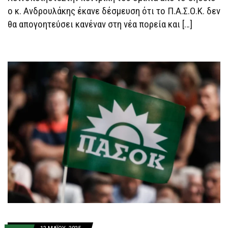
ο κ. Ανδρουλάκης έκανε δέσμευση ότι το Π.Α.Σ.Ο.Κ. δεν
θα απογοητεύσει κανέναν στη νέα πορεία και […]