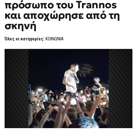
πρόσωπο του Trannos
ΣΤΟ
F
ΠΡΌΣΩΠΟ
O
ΤΟΥ
και αποχώρησε από τη
R
TRANNOS
ΚΑΙ
M
σκηνή
ΑΠΟΧΏΡΗΣΕ
ΑΠΌ
ΤΗ
ΣΚΗΝΉ
Όλες οι κατηγορίες:
ΚΟΙΝΩΝΙΑ