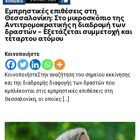
COMMENTS
ΚΟΙΝΩΝΙΑ
0
ON
Εμπρηστικές επιθέσεις στη
ΕΜΠΡΗΣΤΙΚΈΣ
ΕΠΙΘΈΣΕΙΣ
Θεσσαλονίκη: Στο μικροσκόπιο της
ΣΤΗ
Αντιτρομοκρατικής η διαδρομή των
ΘΕΣΣΑΛΟΝΊΚΗ:
ΣΤΟ
δραστών – Εξετάζεται συμμετοχή και
ΜΙΚΡΟΣΚΌΠΙΟ
τέταρτου ατόμου
ΤΗΣ
ΑΝΤΙΤΡΟΜΟΚΡΑΤΙΚΉΣ
Η
ΔΙΑΔΡΟΜΉ
Κοινοποιήστε
ΤΩΝ
ΔΡΑΣΤΏΝ
–
ΕΞΕΤΆΖΕΤΑΙ
ΚοινοποιήστεΣτην αναζήτηση του σημείου εκκίνησης
ΣΥΜΜΕΤΟΧΉ
ΚΑΙ
και της διαδρομής διαφυγής των δραστών που
ΤΈΤΑΡΤΟΥ
εμπλέκονται στις εμπρηστικές επιθέσεις στη
ΑΤΌΜΟΥ
Θεσσαλονίκη, οι οποίες […]