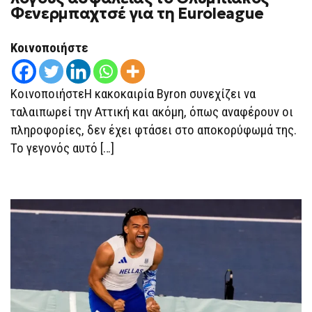
ΑΝΑΒΛΉΘΗΚΕ
Φενερμπαχτσέ για τη Euroleague
ΓΙΑ
ΛΌΓΟΥΣ
ΑΣΦΑΛΕΊΑΣ
ΤΟ
Κοινοποιήστε
ΟΛΥΜΠΙΑΚΌΣ
–
ΦΕΝΕΡΜΠΑΧΤΣΈ
ΓΙΑ
ΚοινοποιήστεΗ κακοκαιρία Byron συνεχίζει να
ΤΗ
EUROLEAGUE
ταλαιπωρεί την Αττική και ακόμη, όπως αναφέρουν οι
πληροφορίες, δεν έχει φτάσει στο αποκορύφωμά της.
Το γεγονός αυτό […]