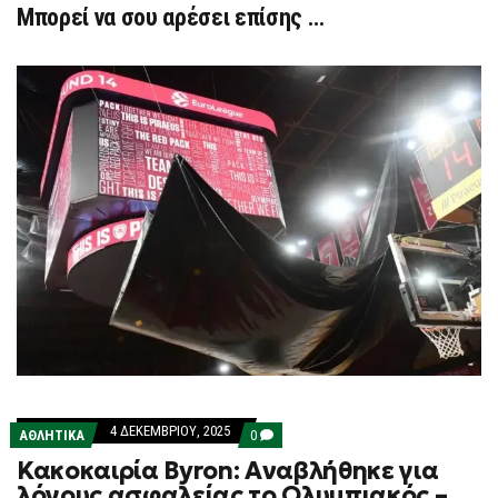
Μπορεί να σου αρέσει επίσης …
4 ΔΕΚΕΜΒΡΊΟΥ, 2025
COMMENTS
ΑΘΛΗΤΙΚΑ
0
ON
Κακοκαιρία Byron: Αναβλήθηκε για
ΚΑΚΟΚΑΙΡΊΑ
BYRON:
λόγους ασφαλείας το Ολυμπιακός –