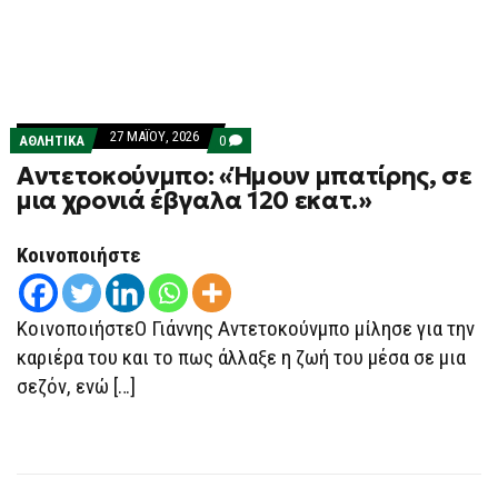
27 ΜΑΪ́ΟΥ, 2026
COMMENTS
ΑΘΛΗΤΙΚΑ
0
ON
Αντετοκούνμπο: «Ήμουν μπατίρης, σε
ΑΝΤΕΤΟΚΟΎΝΜΠΟ:
«ΉΜΟΥΝ
μια χρονιά έβγαλα 120 εκατ.»
ΜΠΑΤΊΡΗΣ,
ΣΕ
ΜΙΑ
Κοινοποιήστε
ΧΡΟΝΙΆ
ΈΒΓΑΛΑ
120
ΕΚΑΤ.»
ΚοινοποιήστεΟ Γιάννης Αντετοκούνμπο μίλησε για την
καριέρα του και το πως άλλαξε η ζωή του μέσα σε μια
σεζόν, ενώ […]