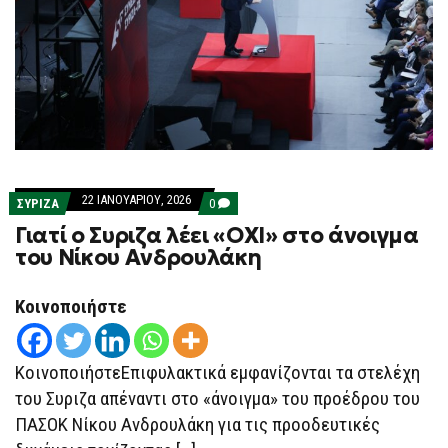
22 ΙΑΝΟΥΑΡΊΟΥ, 2026
COMMENTS
ΣΥΡΙΖΑ
0
ON
Γιατί ο Συριζα λέει «ΟΧΙ» στο άνοιγμα
ΓΙΑΤΊ
Ο
του Νίκου Ανδρουλάκη
ΣΥΡΙΖΑ
ΛΈΕΙ
«ΟΧΙ»
Κοινοποιήστε
ΣΤΟ
ΆΝΟΙΓΜΑ
ΤΟΥ
ΝΊΚΟΥ
ΑΝΔΡΟΥΛΆΚΗ
ΚοινοποιήστεΕπιφυλακτικά εμφανίζονται τα στελέχη
του Συριζα απέναντι στο «άνοιγμα» του προέδρου του
ΠΑΣΟΚ Νίκου Ανδρουλάκη για τις προοδευτικές