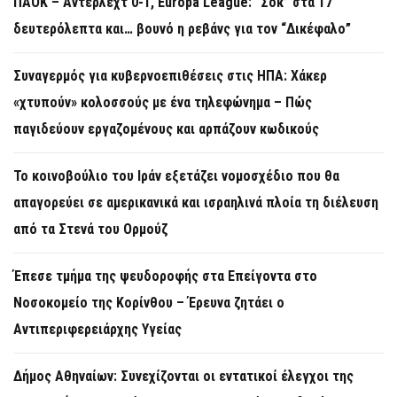
ΠΑΟΚ – Άντερλεχτ 0-1, Europa League: “Σοκ” στα 17
δευτερόλεπτα και… βουνό η ρεβάνς για τον “Δικέφαλο”
Συναγερμός για κυβερνοεπιθέσεις στις ΗΠΑ: Χάκερ
«χτυπούν» κολοσσούς με ένα τηλεφώνημα – Πώς
παγιδεύουν εργαζομένους και αρπάζουν κωδικούς
Το κοινοβούλιο του Ιράν εξετάζει νομοσχέδιο που θα
απαγορεύει σε αμερικανικά και ισραηλινά πλοία τη διέλευση
από τα Στενά του Ορμούζ
Έπεσε τμήμα της ψευδοροφής στα Επείγοντα στο
Νοσοκομείο της Κορίνθου – Έρευνα ζητάει ο
Αντιπεριφερειάρχης Υγείας
Δήμος Αθηναίων: Συνεχίζονται οι εντατικοί έλεγχοι της