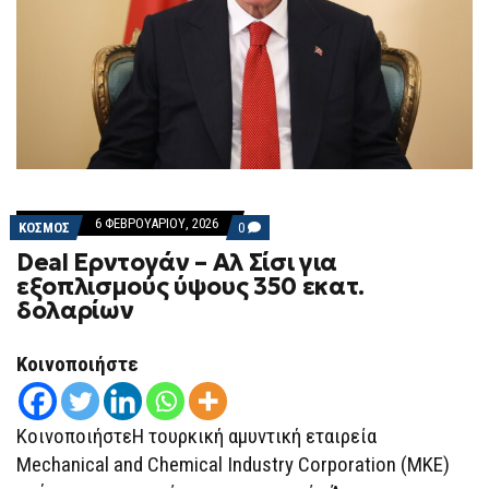
6 ΦΕΒΡΟΥΑΡΊΟΥ, 2026
COMMENTS
ΚΟΣΜΟΣ
0
ON
Deal Ερντογάν – Αλ Σίσι για
DEAL
ΕΡΝΤΟΓΆΝ
εξοπλισμούς ύψους 350 εκατ.
–
δολαρίων
ΑΛ
ΣΊΣΙ
ΓΙΑ
ΕΞΟΠΛΙΣΜΟΎΣ
Κοινοποιήστε
ΎΨΟΥΣ
350
ΕΚΑΤ.
ΔΟΛΑΡΊΩΝ
ΚοινοποιήστεΗ τουρκική αμυντική εταιρεία
Mechanical and Chemical Industry Corporation (MKE)