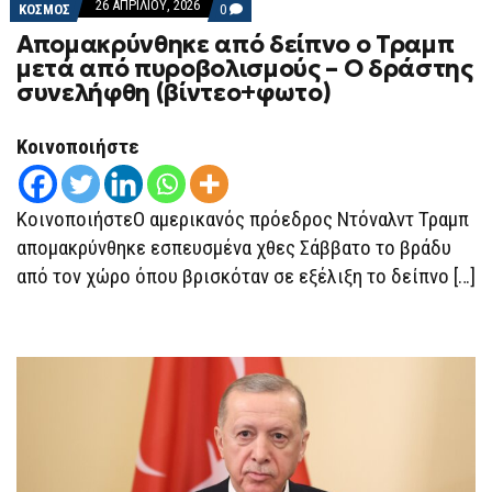
26 ΑΠΡΙΛΊΟΥ, 2026
COMMENTS
ΚΟΣΜΟΣ
0
ON
Απομακρύνθηκε από δείπνο ο Τραμπ
ΑΠΟΜΑΚΡΎΝΘΗΚΕ
ΑΠΌ
μετά από πυροβολισμούς – O δράστης
ΔΕΊΠΝΟ
συνελήφθη (βίντεο+φωτο)
Ο
ΤΡΑΜΠ
ΜΕΤΆ
ΑΠΌ
Κοινοποιήστε
ΠΥΡΟΒΟΛΙΣΜΟΎΣ
–
O
ΔΡΆΣΤΗΣ
ΚοινοποιήστεΟ αμερικανός πρόεδρος Ντόναλντ Τραμπ
ΣΥΝΕΛΉΦΘΗ
(ΒΊΝΤΕΟ+ΦΩΤΟ)
απομακρύνθηκε εσπευσμένα χθες Σάββατο το βράδυ
από τον χώρο όπου βρισκόταν σε εξέλιξη το δείπνο […]