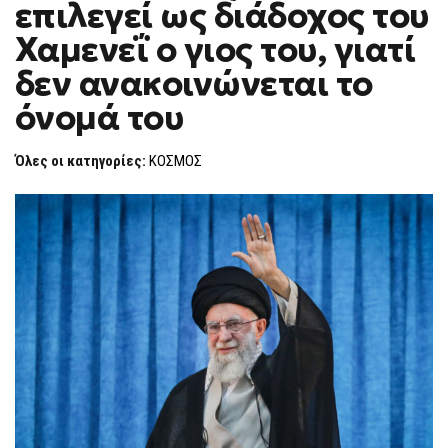
επιλεγεί ως διάδοχος του
ΈΧΕΙ
F
ΕΠΙΛΕΓΕΊ
O
ΩΣ
Χαμενεΐ ο γιος του, γιατί
R
ΔΙΆΔΟΧΟΣ
ΤΟΥ
M
δεν ανακοινώνεται το
ΧΑΜΕΝΕΪ́
Ο
όνομά του
ΓΙΟΣ
ΤΟΥ,
ΓΙΑΤΊ
ΔΕΝ
Όλες οι κατηγορίες:
ΚΟΣΜΟΣ
ΑΝΑΚΟΙΝΏΝΕΤΑΙ
ΤΟ
ΌΝΟΜΆ
ΤΟΥ