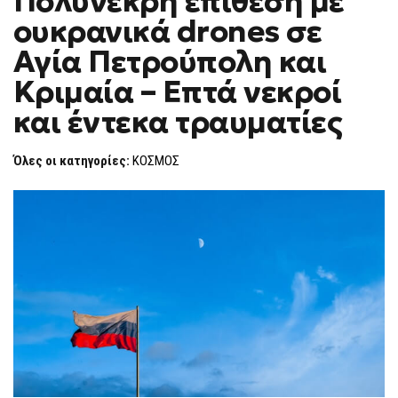
Πολύνεκρη επίθεση με
H
ΕΠΊΘΕΣΗ
ουκρανικά drones σε
ΜΕ
F
ΟΥΚΡΑΝΙΚΆ
O
DRONES
Αγία Πετρούπολη και
R
ΣΕ
ΑΓΊΑ
M
Κριμαία – Επτά νεκροί
ΠΕΤΡΟΎΠΟΛΗ
ΚΑΙ
και έντεκα τραυματίες
ΚΡΙΜΑΊΑ
–
ΕΠΤΆ
ΝΕΚΡΟΊ
Όλες οι κατηγορίες:
ΚΟΣΜΟΣ
ΚΑΙ
ΈΝΤΕΚΑ
ΤΡΑΥΜΑΤΊΕΣ