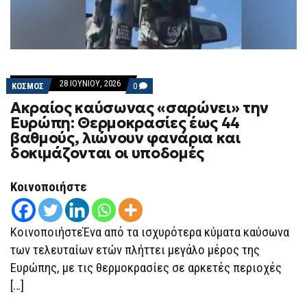
28 ΙΟΥΝΊΟΥ, 2026
COMMENTS
ΚΟΣΜΟΣ
0
ON
Ακραίος καύσωνας «σαρώνει» την
ΑΚΡΑΊΟΣ
ΚΑΎΣΩΝΑΣ
Ευρώπη: Θερμοκρασίες έως 44
«ΣΑΡΏΝΕΙ»
βαθμούς, λιώνουν φανάρια και
ΤΗΝ
ΕΥΡΏΠΗ:
δοκιμάζονται οι υποδομές
ΘΕΡΜΟΚΡΑΣΊΕΣ
ΈΩΣ
44
Κοινοποιήστε
ΒΑΘΜΟΎΣ,
ΛΙΏΝΟΥΝ
ΦΑΝΆΡΙΑ
ΚΑΙ
ΚοινοποιήστεΈνα από τα ισχυρότερα κύματα καύσωνα
ΔΟΚΙΜΆΖΟΝΤΑΙ
ΟΙ
των τελευταίων ετών πλήττει μεγάλο μέρος της
ΥΠΟΔΟΜΈΣ
Ευρώπης, με τις θερμοκρασίες σε αρκετές περιοχές
[…]