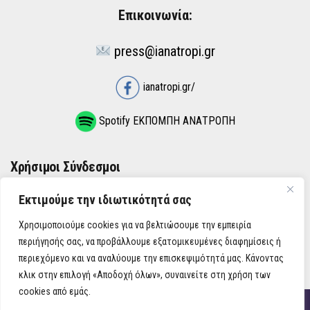
Επικοινωνία:
press@ianatropi.gr
ianatropi.gr/
Spotify ΕΚΠΟΜΠΗ ΑΝΑΤΡΟΠΗ
Χρήσιμοι Σύνδεσμοι
Εκτιμούμε την ιδιωτικότητά σας
ΌΡΟΙ ΧΡΉΣΗΣ
Χρησιμοποιούμε cookies για να βελτιώσουμε την εμπειρία
ΠΟΛΙΤΙΚΉ ΑΠΟΡΡΉΤΟΥ
περιήγησής σας, να προβάλλουμε εξατομικευμένες διαφημίσεις ή
περιεχόμενο και να αναλύουμε την επισκεψιμότητά μας. Κάνοντας
κλικ στην επιλογή «Αποδοχή όλων», συναινείτε στη χρήση των
cookies από εμάς.