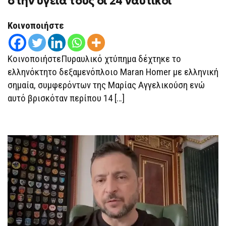
στην υγεία τους οι 24 ναυτικοί
ΠΎΡΑΥΛΟ
ΣΤΗ
ΜΑΎΡΗ
Κοινοποιήστε
ΘΆΛΑΣΣΑ,
ΚΑΛΆ
ΣΤΗΝ
ΥΓΕΊΑ
ΚοινοποιήστεΠυραυλικό χτύπημα δέχτηκε το
ΤΟΥΣ
ΟΙ
ελληνόκτητο δεξαμενόπλοιο Maran Homer με ελληνική
24
σημαία, συμφερόντων της Mαρίας Αγγελικούση ενώ
ΝΑΥΤΙΚΟΊ
αυτό βρισκόταν περίπου 14 […]