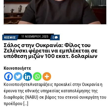
11 ΝΟΕΜΒΡΊΟΥ, 2025
COMMENTS
ΚΟΣΜΟΣ
0
ON
Σάλος στην Ουκρανία: Φίλος του
ΣΆΛΟΣ
ΣΤΗΝ
Ζελένσκι φέρεται να εμπλέκεται σε
ΟΥΚΡΑΝΊΑ:
υπόθεση μιζών 100 εκατ. δολαρίων
ΦΊΛΟΣ
ΤΟΥ
ΖΕΛΈΝΣΚΙ
ΦΈΡΕΤΑΙ
Κοινοποιήστε
ΝΑ
ΕΜΠΛΈΚΕΤΑΙ
ΣΕ
ΥΠΌΘΕΣΗ
ΚοινοποιήστεΑναταράξεις προκαλεί στην Ουκρανία η
ΜΙΖΏΝ
100
έρευνα της εθνικής υπηρεσίας καταπολέμησης της
ΕΚΑΤ.
διαφθοράς (NABU) σε βάρος του στενού συνεργάτη του
ΔΟΛΑΡΊΩΝ
προέδρου […]