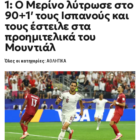
1: Ο Μερίνο λύτρωσε στο
ΙΣΠΑΝΊΑ
F
0-
O
1:
90+1′ τους Ισπανούς και
R
Ο
ΜΕΡΊΝΟ
M
τους έστειλε στα
ΛΎΤΡΩΣΕ
ΣΤΟ
προημιτελικά του
90+1′
ΤΟΥΣ
ΙΣΠΑΝΟΎΣ
Μουντιάλ
ΚΑΙ
ΤΟΥΣ
ΈΣΤΕΙΛΕ
Όλες οι κατηγορίες:
ΑΘΛΗΤΙΚΑ
ΣΤΑ
ΠΡΟΗΜΙΤΕΛΙΚΆ
ΤΟΥ
ΜΟΥΝΤΙΆΛ