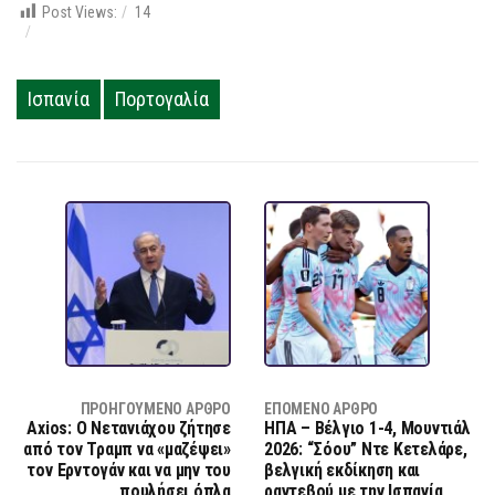
Post Views:
14
Ισπανία
Πορτογαλία
ΠΡΟΗΓΟΎΜΕΝΟ ΆΡΘΡΟ
ΕΠΌΜΕΝΟ ΆΡΘΡΟ
Axios: Ο Νετανιάχου ζήτησε
ΗΠΑ – Βέλγιο 1-4, Μουντιάλ
από τον Τραμπ να «μαζέψει»
2026: “Σόου” Ντε Κετελάρε,
τον Ερντογάν και να μην του
βελγική εκδίκηση και
πουλήσει όπλα
ραντεβού με την Ισπανία