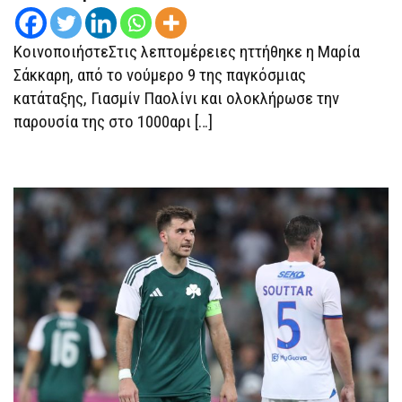
ΣΙΝΣΙΝΆΤΙ
Η
ΜΑΡΊΑ
ΣΆΚΚΑΡΗ
ΚοινοποιήστεΣτις λεπτομέρειες ηττήθηκε η Μαρία
Σάκκαρη, από το νούμερο 9 της παγκόσμιας
κατάταξης, Γιασμίν Παολίνι και ολοκλήρωσε την
παρουσία της στο 1000αρι […]