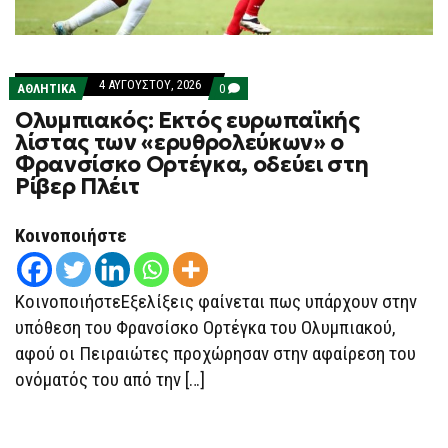
4 ΑΥΓΟΎΣΤΟΥ, 2026
COMMENTS
ΑΘΛΗΤΙΚΑ
0
ON
Ολυμπιακός: Εκτός ευρωπαϊκής
ΟΛΥΜΠΙΑΚΌΣ:
ΕΚΤΌΣ
λίστας των «ερυθρολεύκων» ο
ΕΥΡΩΠΑΪΚΉΣ
Φρανσίσκο Ορτέγκα, οδεύει στη
ΛΊΣΤΑΣ
ΤΩΝ
Ρίβερ Πλέιτ
«ΕΡΥΘΡΟΛΕΎΚΩΝ»
Ο
ΦΡΑΝΣΊΣΚΟ
Κοινοποιήστε
ΟΡΤΈΓΚΑ,
ΟΔΕΎΕΙ
ΣΤΗ
ΡΊΒΕΡ
ΚοινοποιήστεΕξελίξεις φαίνεται πως υπάρχουν στην
ΠΛΈΙΤ
υπόθεση του Φρανσίσκο Ορτέγκα του Ολυμπιακού,
αφού οι Πειραιώτες προχώρησαν στην αφαίρεση του
ονόματός του από την […]