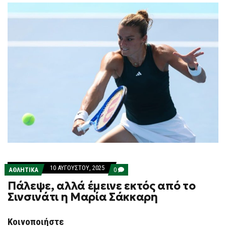
10 ΑΥΓΟΎΣΤΟΥ, 2025
COMMENTS
ΑΘΛΗΤΙΚΑ
0
ON
Πάλεψε, αλλά έμεινε εκτός από το
ΠΆΛΕΨΕ,
ΑΛΛΆ
Σινσινάτι η Μαρία Σάκκαρη
ΈΜΕΙΝΕ
ΕΚΤΌΣ
ΑΠΌ
Κοινοποιήστε
ΤΟ