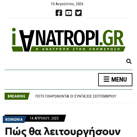
10 Αυγούστου, 2026
E
X
P
MENU
A
ΦΩΤΙΆ ΤΏΡΑ ΣΕ ΔΑΣΙΚΉ ΈΚΤΑΣΗ ΣΤΗΝ ΚΌΝΙΤΣΑ ΙΩΑΝΝΊΝΩΝ – ΣΗΚΏΘΗΚΕ ΕΛΙΚΌΠΤΕΡΟ
N
ΠΆΡΟΣ: «ΔΕΝ ΉΤΑΝ ΚΟΝΤΆ ΣΤΟ ΠΑΙΔΊ ΚΑΙ ΠΡΙΝ ΈΝΑΝ ΜΉΝΑ ΤΟ ΕΊΧΕ ΑΦΉΣΕΙ ΞΑΝΆ ΜΌΝΟ» ΛΈΕΙ Ο ΙΔΙΟΚΤΉΤΗΣ ΤΟΥ BEACH BAR ΓΙΑ ΤΟΝ ΠΑΤΈΡΑ ΤΟΥ 4ΧΡΟΝΟΥ
D
BREAKING
ΠΌΤΕ ΠΛΗΡΏΝΟΝΤΑΙ ΟΙ ΣΥΝΤΆΞΕΙΣ ΣΕΠΤΕΜΒΡΊΟΥ
S
ΜΗΤΈΡΑ ΚΑΤΉΓΓΕΙΛΕ ΤΗΝ ΚΌΡΗ ΤΗΣ ΓΙΑ ΝΑΡΚΩΤΙΚΆ ΣΤΟ ΗΡΆΚΛΕΙΟ ΚΑΙ ΕΚΕΊΝΗ ΤΗ ΜΉΝΥΣΕ ΓΙΑ ΕΝΔΟΟΙΚΟΓΕΝΕΙΑΚΉ ΒΊΑ
E
ΦΩΤΙΆ ΣΤΟΝ ΚΟΥΒΑΡΆ: ΜΆΧΗ ΜΕ ΤΙΣ ΦΛΌΓΕΣ ΣΤΙΣ ΠΑΡΥΦΈΣ ΧΑΡΆΔΡΑΣ – ΖΗΜΙΈΣ ΣΕ ΠΟΙΜΝΙΟΣΤΆΣΙΟ ΚΑΙ ΠΤΗΝΟΤΡΟΦΙΚΉ ΜΟΝΆΔΑ
A
ΦΩΤΙΆ ΤΏΡΑ ΣΕ ΔΑΣΙΚΉ ΈΚΤΑΣΗ ΣΤΗΝ ΚΌΝΙΤΣΑ ΙΩΑΝΝΊΝΩΝ – ΣΗΚΏΘΗΚΕ ΕΛΙΚΌΠΤΕΡΟ
14 ΑΠΡΙΛΊΟΥ, 2023
R
ΚΟΙΝΩΝΙΑ
ΠΆΡΟΣ: «ΔΕΝ ΉΤΑΝ ΚΟΝΤΆ ΣΤΟ ΠΑΙΔΊ ΚΑΙ ΠΡΙΝ ΈΝΑΝ ΜΉΝΑ ΤΟ ΕΊΧΕ ΑΦΉΣΕΙ ΞΑΝΆ ΜΌΝΟ» ΛΈΕΙ Ο ΙΔΙΟΚΤΉΤΗΣ ΤΟΥ BEACH BAR ΓΙΑ ΤΟΝ ΠΑΤΈΡΑ ΤΟΥ 4ΧΡΟΝΟΥ
C
Πώς θα λειτουργήσουν
H