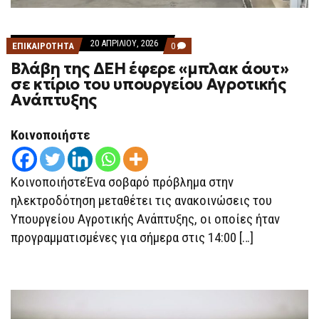
20 ΑΠΡΙΛΊΟΥ, 2026
COMMENTS
ΕΠΙΚΑΙΡΟΤΗΤΑ
0
ON
Βλάβη της ΔΕΗ έφερε «μπλακ άουτ»
ΒΛΆΒΗ
ΤΗΣ
σε κτίριο του υπουργείου Αγροτικής
ΔΕΗ
Ανάπτυξης
ΈΦΕΡΕ
«ΜΠΛΑΚ
ΆΟΥΤ»
ΣΕ
Κοινοποιήστε
ΚΤΊΡΙΟ
ΤΟΥ
ΥΠΟΥΡΓΕΊΟΥ
ΑΓΡΟΤΙΚΉΣ
ΚοινοποιήστεΈνα σοβαρό πρόβλημα στην
ΑΝΆΠΤΥΞΗΣ
ηλεκτροδότηση μεταθέτει τις ανακοινώσεις του
Υπουργείου Αγροτικής Ανάπτυξης, οι οποίες ήταν
προγραμματισμένες για σήμερα στις 14:00 […]