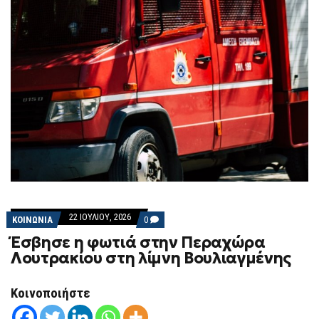
22 ΙΟΥΛΊΟΥ, 2026
COMMENTS
ΚΟΙΝΩΝΙΑ
0
ON
Έσβησε η φωτιά στην Περαχώρα
ΈΣΒΗΣΕ
Η
Λουτρακίου στη λίμνη Βουλιαγμένης
ΦΩΤΙΆ
ΣΤΗΝ
ΠΕΡΑΧΏΡΑ
Κοινοποιήστε
ΛΟΥΤΡΑΚΊΟΥ
ΣΤΗ
ΛΊΜΝΗ