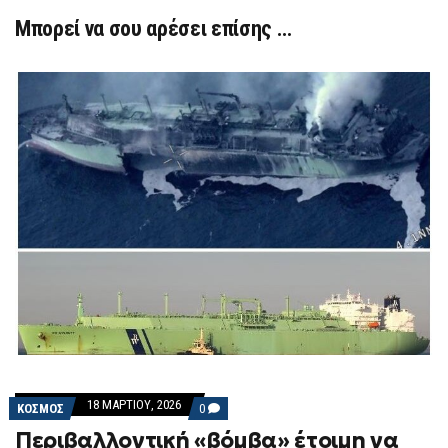
Μπορεί να σου αρέσει επίσης …
18 ΜΑΡΤΊΟΥ, 2026
COMMENTS
ΚΟΣΜΟΣ
0
ON
Περιβαλλοντική «βόμβα» έτοιμη να
ΠΕΡΙΒΑΛΛΟΝΤΙΚΉ