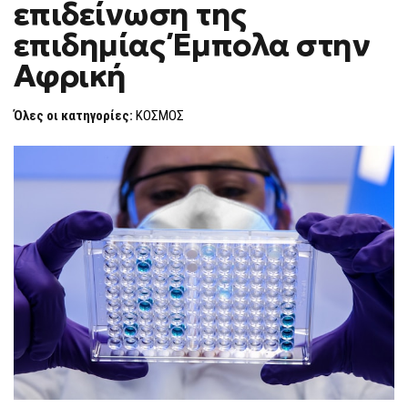
επιδείνωση της
ΓΙΑ
F
ΕΠΙΔΕΊΝΩΣΗ
O
ΤΗΣ
επιδημίας Έμπολα στην
R
ΕΠΙΔΗΜΊΑΣ
ΈΜΠΟΛΑ
M
Αφρική
ΣΤΗΝ
ΑΦΡΙΚΉ
Όλες οι κατηγορίες:
ΚΟΣΜΟΣ