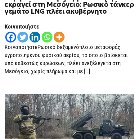
«ΒΌΜΒΑ»
εκραγεί στη Μεσόγειο: Ρωσικό τάνκερ
ΈΤΟΙΜΗ
γεμάτο LNG πλέει ακυβέρνητο
ΝΑ
ΕΚΡΑΓΕΊ
ΣΤΗ
ΜΕΣΌΓΕΙΟ:
Κοινοποιήστε
ΡΩΣΙΚΌ
ΤΆΝΚΕΡ
ΓΕΜΆΤΟ
LNG
ΚοινοποιήστεΡωσικό δεξαμενόπλοιο μεταφοράς
ΠΛΈΕΙ
ΑΚΥΒΈΡΝΗΤΟ
υγροποιημένου φυσικού αερίου, το οποίο βρίσκεται
υπό καθεστώς κυρώσεων, πλέει ανεξέλεγκτα στη
Μεσόγειο, χωρίς πλήρωμα και με […]