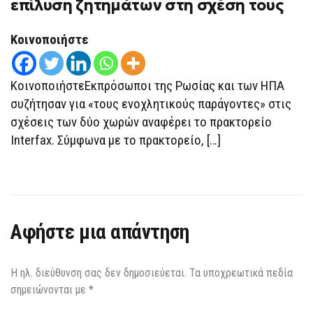
επίλυση ζητημάτων στη σχέση τους
–
ΡΩΣΊΑΣ
ΓΙΑ
Κοινοποιήστε
ΤΗΝ
ΕΠΊΛΥΣΗ
ΖΗΤΗΜΆΤΩΝ
ΣΤΗ
ΣΧΈΣΗ
ΚοινοποιήστεΕκπρόσωποι της Ρωσίας και των ΗΠΑ
ΤΟΥΣ
συζήτησαν για «τους ενοχλητικούς παράγοντες» στις
σχέσεις των δύο χωρών αναφέρει το πρακτορείο
Interfax. Σύμφωνα με το πρακτορείο, […]
Αφήστε μια απάντηση
Η ηλ. διεύθυνση σας δεν δημοσιεύεται.
Τα υποχρεωτικά πεδία
σημειώνονται με
*