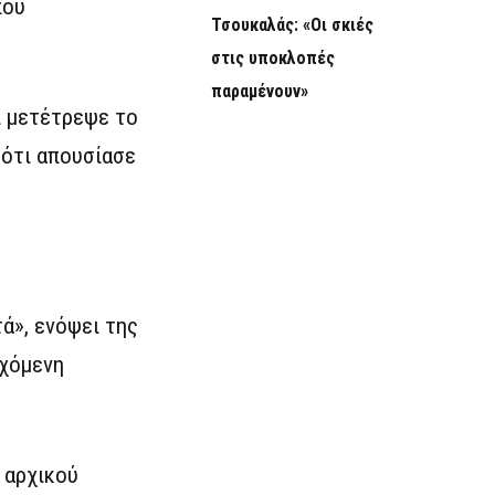
που
Τσουκαλάς: «Οι σκιές
στις υποκλοπές
παραμένουν»
ι μετέτρεψε το
ότι απουσίασε
ά», ενόψει της
ρχόμενη
 αρχικού