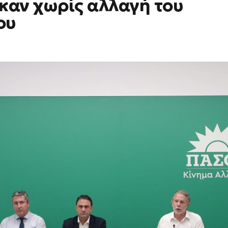
καν χωρίς αλλαγή του
ου