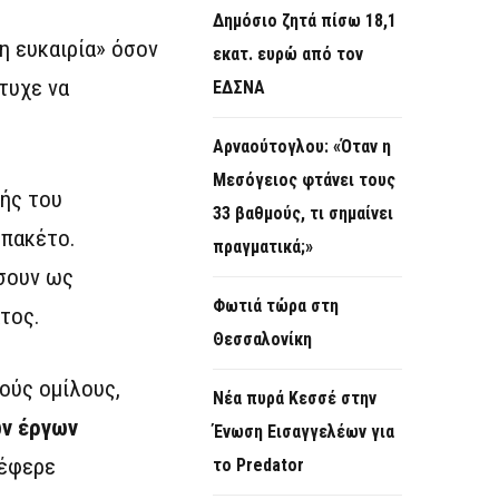
Δημόσιο ζητά πίσω 18,1
η ευκαιρία» όσον
εκατ. ευρώ από τον
τυχε να
ΕΔΣΝΑ
Αρναούτογλου: «Όταν η
Μεσόγειος φτάνει τους
γής του
33 βαθμούς, τι σημαίνει
 πακέτο.
πραγματικά;»
ήσουν ως
Φωτιά τώρα στη
τος.
Θεσσαλονίκη
ούς ομίλους,
Νέα πυρά Κεσσέ στην
ων έργων
Ένωση Εισαγγελέων για
νέφερε
το Predator