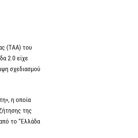
ας (ΤΑΑ) του
α 2.0 είχε
ειψη σχεδιασμού
η», η οποία
υζήτησης της
από το “Ελλάδα