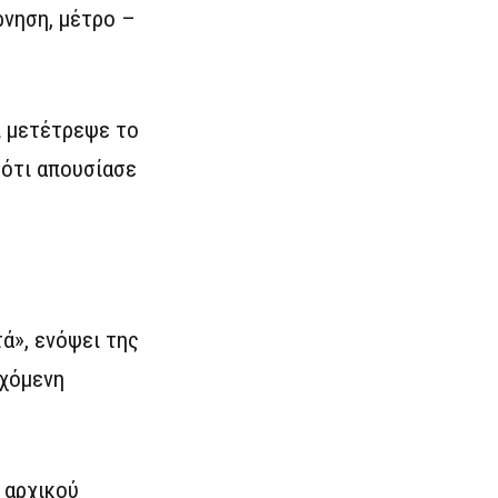
ρνηση, μέτρο –
ι μετέτρεψε το
ότι απουσίασε
ά», ενόψει της
ρχόμενη
 αρχικού