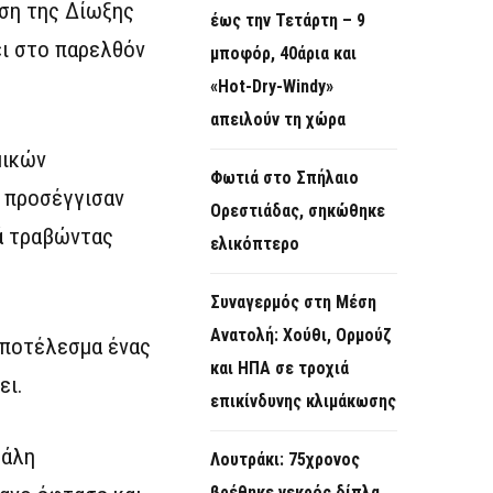
ηση της Δίωξης
έως την Τετάρτη – 9
ι στο παρελθόν
μποφόρ, 40άρια και
«Hot-Dry-Windy»
απειλούν τη χώρα
μικών
Φωτιά στο Σπήλαιο
 προσέγγισαν
Ορεστιάδας, σηκώθηκε
κά τραβώντας
ελικόπτερο
Συναγερμός στη Μέση
Ανατολή: Χούθι, Ορμούζ
 αποτέλεσμα ένας
και ΗΠΑ σε τροχιά
ει.
επικίνδυνης κλιμάκωσης
γάλη
Λουτράκι: 75χρονος
βρέθηκε νεκρός δίπλα