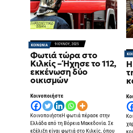
9 ΙΟΥΛΊΟΥ, 2025
ΚΟΙΝΩΝΙΑ
Φωτιά τώρα στο
ΚΟ
Κιλκίς – Ήχησε το 112,
Η
εκκένωση δύο
τ
οικισμών
κ
Κοινοποιήστε
Κο
ΚοινοποιήστεΗ φωτιά πέρασε στην
Κο
Ελλάδα από τη Βόρεια Μακεδονία. Σε
χα
εξέλιξη είναι φωτιά στο Κιλκίς, όπου
κο