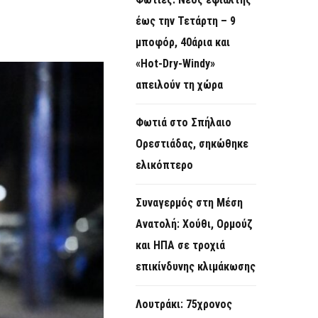
O
έως την Τετάρτη – 9
R
μποφόρ, 40άρια και
M
«Hot-Dry-Windy»
απειλούν τη χώρα
Φωτιά στο Σπήλαιο
Ορεστιάδας, σηκώθηκε
ελικόπτερο
Συναγερμός στη Μέση
Ανατολή: Χούθι, Ορμούζ
και ΗΠΑ σε τροχιά
επικίνδυνης κλιμάκωσης
Λουτράκι: 75χρονος