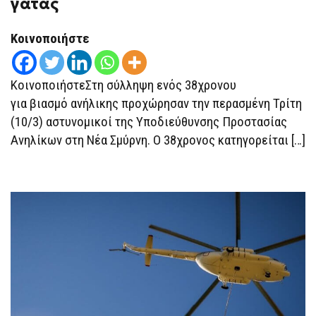
γάτας
ΣΤΗ
ΝΈΑ
ΣΜΎΡΝΗ:
Κοινοποιήστε
ΤΗΝ
ΠΡΟΣΈΓΓΙΣΕ
ΜΕ
ΑΝΆΡΤΗΣΗ
ΚοινοποιήστεΣτη σύλληψη ενός 38χρονου
ΓΙΑ
ΥΙΟΘΕΣΊΑ
για βιασμό ανήλικης προχώρησαν την περασμένη Τρίτη
ΓΆΤΑΣ
(10/3) αστυνομικοί της Υποδιεύθυνσης Προστασίας
Ανηλίκων στη Νέα Σμύρνη. Ο 38χρονος κατηγορείται […]