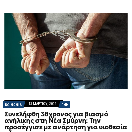
13 ΜΑΡΤΊΟΥ, 2026
COMMENTS
ΚΟΙΝΩΝΙΑ
0
ON
Συνελήφθη 38χρονος για βιασμό
ΣΥΝΕΛΉΦΘΗ
38ΧΡΟΝΟΣ
ανήλικης στη Νέα Σμύρνη: Την
ΓΙΑ
προσέγγισε με ανάρτηση για υιοθεσία
ΒΙΑΣΜΌ
ΑΝΉΛΙΚΗΣ