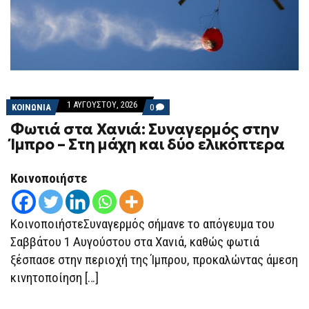
1 ΑΥΓΟΎΣΤΟΥ, 2026
COMMENTS
ΚΟΙΝΩΝΙΑ
0
ON
Φωτιά στα Χανιά: Συναγερμός στην
ΦΩΤΙΆ
ΣΤΑ
Ίμπρο – Στη μάχη και δύο ελικόπτερα
ΧΑΝΙΆ:
ΣΥΝΑΓΕΡΜΌΣ
ΣΤΗΝ
Κοινοποιήστε
ΊΜΠΡΟ
–
ΣΤΗ
ΜΆΧΗ
ΚΑΙ
ΚοινοποιήστεΣυναγερμός σήμανε το απόγευμα του
ΔΎΟ
Σαββάτου 1 Αυγούστου στα Χανιά, καθώς φωτιά
ΕΛΙΚΌΠΤΕΡΑ
ξέσπασε στην περιοχή της Ίμπρου, προκαλώντας άμεση
κινητοποίηση […]