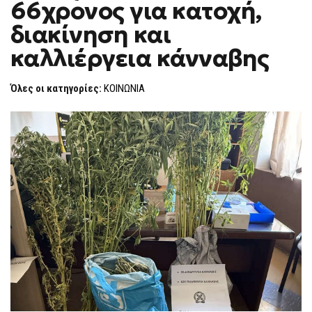
66χρονος για κατοχή,
66ΧΡΟΝΟΣ
F
ΓΙΑ
O
ΚΑΤΟΧΉ,
διακίνηση και
R
ΔΙΑΚΊΝΗΣΗ
ΚΑΙ
M
καλλιέργεια κάνναβης
ΚΑΛΛΙΈΡΓΕΙΑ
ΚΆΝΝΑΒΗΣ
Όλες οι κατηγορίες:
ΚΟΙΝΩΝΙΑ