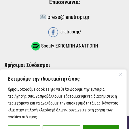
Επικοινωνία:
press@ianatropi.gr
ianatropi.gr/
Spotify ΕΚΠΟΜΠΗ ΑΝΑΤΡΟΠΗ
Χρήσιμοι Σύνδεσμοι
Εκτιμούμε την ιδιωτικότητά σας
ΌΡΟΙ ΧΡΉΣΗΣ
Χρησιμοποιούμε cookies για να βελτιώσουμε την εμπειρία
ΠΟΛΙΤΙΚΉ ΑΠΟΡΡΉΤΟΥ
περιήγησής σας, να προβάλλουμε εξατομικευμένες διαφημίσεις ή
περιεχόμενο και να αναλύουμε την επισκεψιμότητά μας. Κάνοντας
κλικ στην επιλογή «Αποδοχή όλων», συναινείτε στη χρήση των
cookies από εμάς.
iAnatropi ©