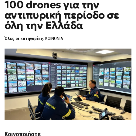
100 drones για την
ΠΆΝΩ
F
ΑΠΌ
O
100
αντιπυρική περίοδο σε
R
DRONES
ΓΙΑ
M
όλη την Ελλάδα
ΤΗΝ
ΑΝΤΙΠΥΡΙΚΉ
ΠΕΡΊΟΔΟ
ΣΕ
Όλες οι κατηγορίες:
ΚΟΙΝΩΝΙΑ
ΌΛΗ
ΤΗΝ
ΕΛΛΆΔΑ
Κοινοποιήστε