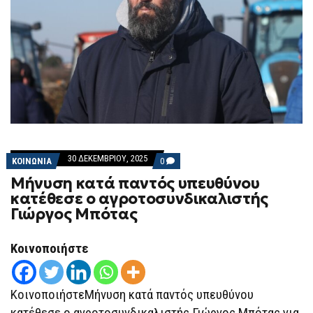
30 ΔΕΚΕΜΒΡΊΟΥ, 2025
COMMENTS
ΚΟΙΝΩΝΙΑ
0
ON
Μήνυση κατά παντός υπευθύνου
ΜΉΝΥΣΗ
ΚΑΤΆ
κατέθεσε ο αγροτοσυνδικαλιστής
ΠΑΝΤΌΣ
Γιώργος Μπότας
ΥΠΕΥΘΎΝΟΥ
ΚΑΤΈΘΕΣΕ
Ο
ΑΓΡΟΤΟΣΥΝΔΙΚΑΛΙΣΤΉΣ
Κοινοποιήστε
ΓΙΏΡΓΟΣ
ΜΠΌΤΑΣ
ΚοινοποιήστεΜήνυση κατά παντός υπευθύνου
κατέθεσε ο αγροτοσυνδικαλιστής Γιώργος Μπότας για