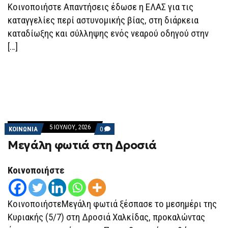
Κοινοποιήστε Απαντήσεις έδωσε η ΕΛΑΣ για τις
καταγγελίες περί αστυνομικής βίας, στη διάρκεια
καταδίωξης και σύλληψης ενός νεαρού οδηγού στην
[…]
5 ΙΟΥΛΊΟΥ, 2026
COMMENTS
ΚΟΙΝΩΝΙΑ
0
ON
Μεγάλη φωτιά στη Δροσιά
ΜΕΓΆΛΗ
ΦΩΤΙΆ
ΣΤΗ
ΔΡΟΣΙΆ
Κοινοποιήστε
ΚοινοποιήστεΜεγάλη φωτιά ξέσπασε το μεσημέρι της
Κυριακής (5/7) στη Δροσιά Χαλκίδας, προκαλώντας