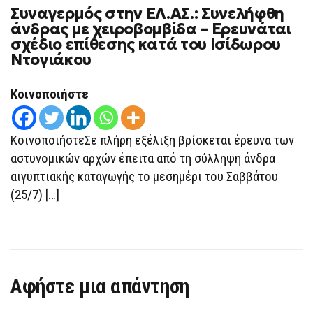
ON
Συναγερμός στην ΕΛ.ΑΣ.: Συνελήφθη
ΣΥΝΑΓΕΡΜΌΣ
ΣΤΗΝ
άνδρας με χειροβομβίδα – Ερευνάται
ΕΛ.ΑΣ.:
σχέδιο επίθεσης κατά του Ισίδωρου
ΣΥΝΕΛΉΦΘΗ
ΆΝΔΡΑΣ
Ντογιάκου
ΜΕ
ΧΕΙΡΟΒΟΜΒΊΔΑ
–
Κοινοποιήστε
ΕΡΕΥΝΆΤΑΙ
ΣΧΈΔΙΟ
ΕΠΊΘΕΣΗΣ
ΚΑΤΆ
ΚοινοποιήστεΣε πλήρη εξέλιξη βρίσκεται έρευνα των
ΤΟΥ
ΙΣΊΔΩΡΟΥ
αστυνομικών αρχών έπειτα από τη σύλληψη άνδρα
ΝΤΟΓΙΆΚΟΥ
αιγυπτιακής καταγωγής το μεσημέρι του Σαββάτου
(25/7) […]
Αφήστε μια απάντηση