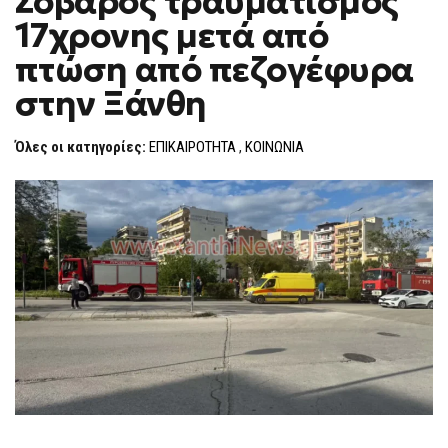
Σοβαρός τραυματισμός
H
ΤΡΑΥΜΑΤΙΣΜΌΣ
17χρονης μετά από
17ΧΡΟΝΗΣ
F
ΜΕΤΆ
O
ΑΠΌ
πτώση από πεζογέφυρα
R
ΠΤΏΣΗ
ΑΠΌ
M
στην Ξάνθη
ΠΕΖΟΓΈΦΥΡΑ
ΣΤΗΝ
ΞΆΝΘΗ
Όλες οι κατηγορίες:
ΕΠΙΚΑΙΡΟΤΗΤΑ
,
ΚΟΙΝΩΝΙΑ