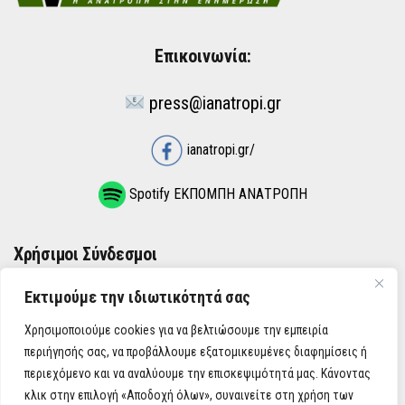
Επικοινωνία:
press@ianatropi.gr
ianatropi.gr/
Spotify ΕΚΠΟΜΠΗ ΑΝΑΤΡΟΠΗ
Χρήσιμοι Σύνδεσμοι
Εκτιμούμε την ιδιωτικότητά σας
ΌΡΟΙ ΧΡΉΣΗΣ
Χρησιμοποιούμε cookies για να βελτιώσουμε την εμπειρία
ΠΟΛΙΤΙΚΉ ΑΠΟΡΡΉΤΟΥ
περιήγησής σας, να προβάλλουμε εξατομικευμένες διαφημίσεις ή
περιεχόμενο και να αναλύουμε την επισκεψιμότητά μας. Κάνοντας
κλικ στην επιλογή «Αποδοχή όλων», συναινείτε στη χρήση των