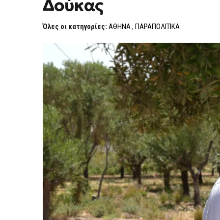
Δούκας
«ΜΟΥΣΕΊΟΥ
ΣΕΦΈΡΗ»
ΣΤΟ
Όλες οι κατηγορίες:
ΑΘΗΝΑ
,
ΠΑΡΑΠΟΛΙΤΙΚΑ
ΛΟΝΔΊΝΟ
Ο
ΧΆΡΗΣ
ΔΟΎΚΑΣ