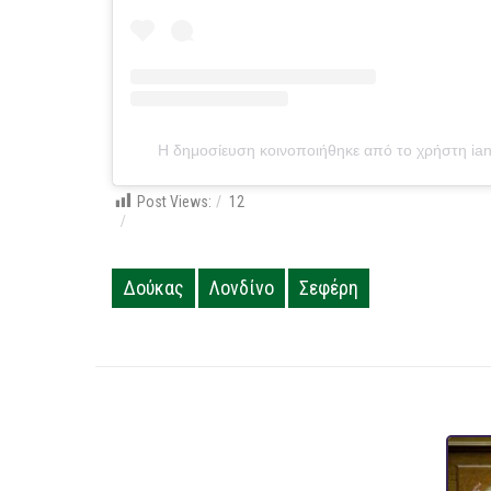
Η δημοσίευση κοινοποιήθηκε από το χρήστη iana
Post Views:
12
Δούκας
Λονδίνο
Σεφέρη