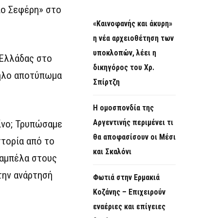
ίο Σεφέρη» στο
«Καινοφανής και άκυρη»
η νέα αρχειοθέτηση των
υποκλοπών, λέει η
 Ελλάδας στο
δικηγόρος του Χρ.
τηλο αποτύπωμα
Σπίρτζη
Η ομοσπονδία της
Αργεντινής περιμένει τι
ίνο; Τρυπώσαμε
θα αποφασίσουν οι Μέσι
στορία από το
και Σκαλόνι
ταμπέλα στους
την ανάρτησή
Φωτιά στην Ερμακιά
Κοζάνης – Επιχειρούν
εναέριες και επίγειες