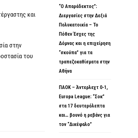
“Ο Απαράδεκτος”:
τέργαστης και
Διεργασίες στην Δεξιά
Πολυκατοικία – Το
Πόθεν Έσχες της
Δόμνας και η επιχείρηση
σία στην
“σκούπα” για τα
ροστασία του
τραπεζοκαθίσματα στην
Αθήνα
ΠΑΟΚ – Άντερλεχτ 0-1,
Europa League: “Σοκ”
στα 17 δευτερόλεπτα
και… βουνό η ρεβάνς για
τον “Δικέφαλο”