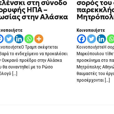
ελένσκι στη σύνοδο
σορός του
ΠΡΟΚΑΛΈΣΕΙ
ΤΟΝ
ορυφής ΗΠΑ –
παρεκκλήσ
ΖΕΛΈΝΣΚΙ
ΣΤΗ
ωσίας στην Αλάσκα
Μητρόπολ
ΣΎΝΟΔΟ
ΚΟΡΥΦΉΣ
ΗΠΑ
ινοποιήστε
Κοινοποιήστε
–
ΡΩΣΊΑΣ
ΣΤΗΝ
ΑΛΆΣΚΑ
ινοποιήστεΟ Τραμπ σκέφτεται
ΚοινοποιήστεΗ σορ
βαρά το ενδεχόμενο να προκαλέσει
Μαρκόπουλου τίθετ
ν Ουκρανό προέδρο στην Αλάσκα
προσκύνημα στο πα
υ θα συναντηθεί με το Ρώσο
Μητρόπολης Αθηνών
όλογό […]
θαυμαστές του έργ
προσέρχονται […]