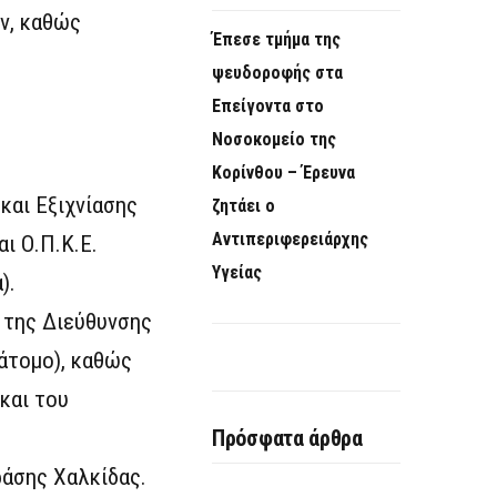
ν, καθώς
Έπεσε τμήμα της
ψευδοροφής στα
Επείγοντα στο
Νοσοκομείο της
Κορίνθου – Έρευνα
και Εξιχνίασης
ζητάει ο
Αντιπεριφερειάρχης
ι Ο.Π.Κ.Ε.
Υγείας
).
) της Διεύθυνσης
άτομο), καθώς
και του
Πρόσφατα άρθρα
ράσης Χαλκίδας.