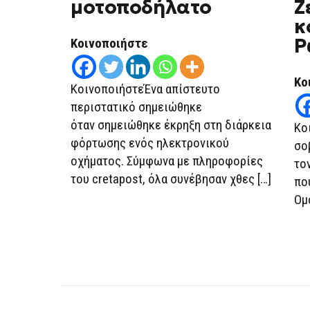
μοτοποδήλατο
Ζ
κ
Ρ
Κοινοποιήστε
Κο
ΚοινοποιήστεΈνα απίστευτο
περιστατικό σημειώθηκε
όταν σημειώθηκε έκρηξη στη διάρκεια
Κο
φόρτωσης ενός ηλεκτρονικού
σο
οχήματος. Σύμφωνα με πληροφορίες
το
του cretapost, όλα συνέβησαν χθες […]
πο
Ομ