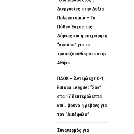
O
Διεργασίες στην Δεξιά
R
Πολυκατοικία – Το
M
Πόθεν Έσχες της
Δόμνας και η επιχείρηση
“σκούπα” για τα
τραπεζοκαθίσματα στην
Αθήνα
ΠΑΟΚ – Άντερλεχτ 0-1,
Europa League: “Σοκ”
στα 17 δευτερόλεπτα
και… βουνό η ρεβάνς για
τον “Δικέφαλο”
Συναγερμός για