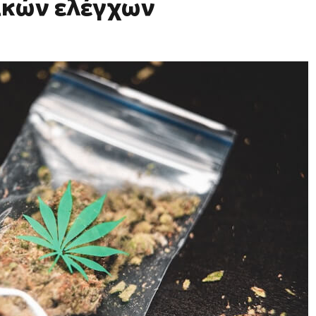
ικών ελέγχων