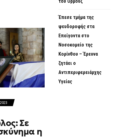
του Ορμούζ
Έπεσε τμήμα της
ψευδοροφής στα
Επείγοντα στο
Νοσοκομείο της
Κορίνθου – Έρευνα
ζητάει ο
Αντιπεριφερειάρχης
Υγείας
 2023
ος: Σε
σκύνημα η