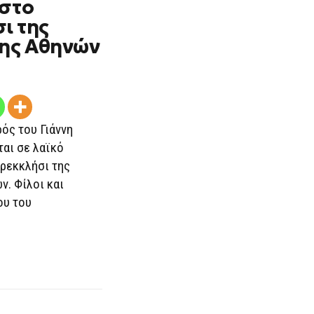
 στο
ι της
ης Αθηνών
ός του Γιάννη
αι σε λαϊκό
ρεκκλήσι της
. Φίλοι και
ου του