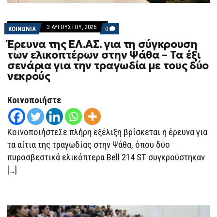
3 ΑΥΓΟΎΣΤΟΥ, 2026
COMMENTS
ΚΟΙΝΩΝΙΑ
0
ON
Έρευνα της ΕΛ.ΑΣ. για τη σύγκρουση
ΈΡΕΥΝΑ
ΤΗΣ
των ελικοπτέρων στην Ψάθα – Τα έξι
ΕΛ.ΑΣ.
σενάρια για την τραγωδία με τους δύο
ΓΙΑ
ΤΗ
νεκρούς
ΣΎΓΚΡΟΥΣΗ
ΤΩΝ
ΕΛΙΚΟΠΤΈΡΩΝ
Κοινοποιήστε
ΣΤΗΝ
ΨΆΘΑ
–
ΤΑ
ΚοινοποιήστεΣε πλήρη εξέλιξη βρίσκεται η έρευνα για
ΈΞΙ
ΣΕΝΆΡΙΑ
τα αίτια της τραγωδίας στην Ψάθα, όπου δύο
ΓΙΑ
ΤΗΝ
πυροσβεστικά ελικόπτερα Bell 214 ST συγκρούστηκαν
ΤΡΑΓΩΔΊΑ
ΜΕ
[…]
ΤΟΥΣ
ΔΎΟ
ΝΕΚΡΟΎΣ