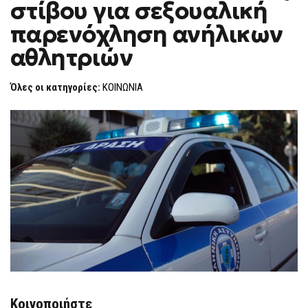
στίβου για σεξουαλική
ΠΡΟΠΟΝΗΤΉΣ
F
ΣΤΊΒΟΥ
O
ΓΙΑ
παρενόχληση ανήλικων
R
ΣΕΞΟΥΑΛΙΚΉ
ΠΑΡΕΝΌΧΛΗΣΗ
M
αθλητριών
ΑΝΉΛΙΚΩΝ
ΑΘΛΗΤΡΙΏΝ
Όλες οι κατηγορίες:
ΚΟΙΝΩΝΙΑ
Κοινοποιήστε