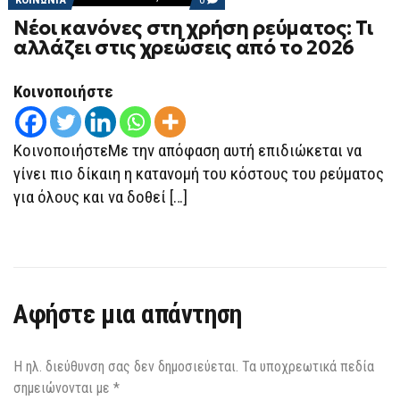
ON
Νέοι κανόνες στη χρήση ρεύματος: Τι
ΝΈΟΙ
ΚΑΝΌΝΕΣ
αλλάζει στις χρεώσεις από το 2026
ΣΤΗ
ΧΡΉΣΗ
ΡΕΎΜΑΤΟΣ:
Κοινοποιήστε
ΤΙ
ΑΛΛΆΖΕΙ
ΣΤΙΣ
ΧΡΕΏΣΕΙΣ
ΑΠΌ
ΚοινοποιήστεΜε την απόφαση αυτή επιδιώκεται να
ΤΟ
γίνει πιο δίκαιη η κατανομή του κόστους του ρεύματος
2026
για όλους και να δοθεί […]
Αφήστε μια απάντηση
Η ηλ. διεύθυνση σας δεν δημοσιεύεται.
Τα υποχρεωτικά πεδία
σημειώνονται με
*