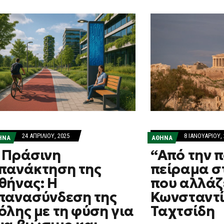
8 ΙΑΝΟΥΑΡΊΟΥ, 
24 ΑΠΡΙΛΊΟΥ, 2025
ΑΘΗΝΑ
ΗΝΑ
“Από την π
 Πράσινη
πείραμα σ
πανάκτηση της
που αλλάζε
θήνας: Η
Κωνσταντ
πανασύνδεση της
Ταχτσίδη
όλης με τη φύση για