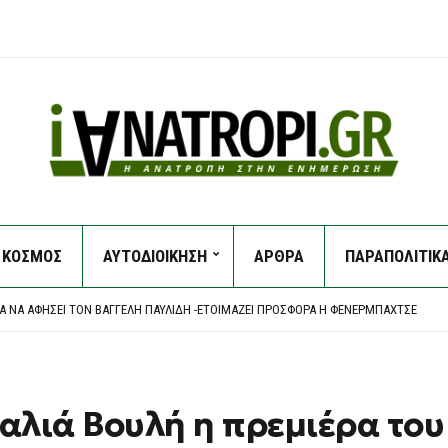
ΝΕΙΑ ΤΗΣ ΚΥΒΈΡΝΗΣΗΣ ΣΤΟ ΜΕΤΑΒΑΛΛΌΜΕΝΟ ΓΕΩΠΟΛΙΤΙΚΌ ΠΕΡΙΒΆΛΛΟΝ
ΚΟΣΜΟΣ
ΑΥΤΟΔΙΟΙΚΗΣΗ
ΑΡΘΡΑ
ΠΑΡΑΠΟΛΙΤΙΚ
 ΒΟΥΤΙΆ 3,6% ΣΤΟΝ ΠΡΑΓΜΑΤΙΚΌ ΜΙΣΘΌ ΚΑΙ ΤΟ ΔΙΑΘΈΣΙΜΟ ΕΙΣΌΔΗΜΑ ΤΟ ΠΡΏΤΟ Τ
Α ΝΑ ΑΦΉΣΕΙ ΤΟΝ ΒΑΓΓΈΛΗ ΠΑΥΛΊΔΗ -ΕΤΟΙΜΆΖΕΙ ΠΡΟΣΦΟΡΆ Η ΦΕΝΈΡΜΠΑΧΤΣΕ
 ΑΜΕΡΙΚΑΝΙΚΉ ΓΕΡΟΥΣΊΑ ΓΙΑ ΝΟΜΟΣΧΈΔΙΟ ΠΟΥ ΠΡΟΒΛΈΠΕΙ ΤΗΝ ΕΠΙΒΟΛΉ ΣΗΜΑΝΤΙΚ
ΌΝΑ ΤΗΣ ΕΘΝΙΚΉΣ ΒΙΒΛΙΟΘΉΚΗΣ ΣΤΟΝ ΠΕΡΙΒΆΛΛΟΝΤΑ ΧΏΡΟ
ΝΕΙΑ ΤΗΣ ΚΥΒΈΡΝΗΣΗΣ ΣΤΟ ΜΕΤΑΒΑΛΛΌΜΕΝΟ ΓΕΩΠΟΛΙΤΙΚΌ ΠΕΡΙΒΆΛΛΟΝ
 ΒΟΥΤΙΆ 3,6% ΣΤΟΝ ΠΡΑΓΜΑΤΙΚΌ ΜΙΣΘΌ ΚΑΙ ΤΟ ΔΙΑΘΈΣΙΜΟ ΕΙΣΌΔΗΜΑ ΤΟ ΠΡΏΤΟ Τ
 Παλιά Βουλή η πρεμιέρα το