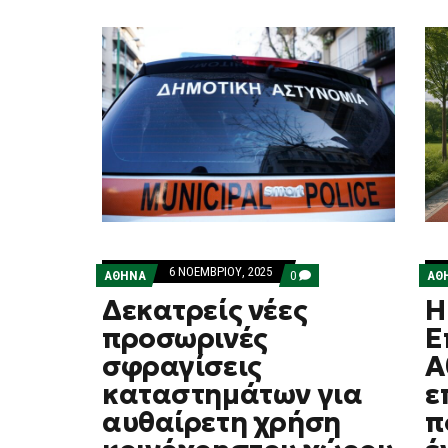
6 ΝΟΕΜΒΡΊΟΥ, 2025
COMMENTS
ΑΘΗΝΑ
0
ΑΘ
ON
Δεκατρείς νέες
Η
ΔΕΚΑΤΡΕΊΣ
ΝΈΕΣ
προσωρινές
Ε
ΠΡΟΣΩΡΙΝΈΣ
ΣΦΡΑΓΊΣΕΙΣ
σφραγίσεις
Α
ΚΑΤΑΣΤΗΜΆΤΩΝ
ΓΙΑ
καταστημάτων για
ε
ΑΥΘΑΊΡΕΤΗ
ΧΡΉΣΗ
αυθαίρετη χρήση
π
ΚΟΙΝΌΧΡΗΣΤΟΥ
ΧΏΡΟΥ