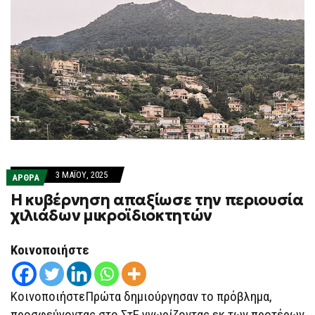
3 ΜΑΪ́ΟΥ, 2025
ΑΡΘΡΑ
Η κυβέρνηση απαξίωσε την περιουσία
χιλιάδων μικροϊδιοκτητών
Κοινοποιήστε
ΚοινοποιήστεΠρώτα δημιούργησαν το πρόβλημα,
προσφεύγοντας στο ΣτΕ γνωρίζοντας εκ των προτέρων