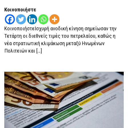
ΤΗ
ΝΈΑ
Κοινοποιήστε
ΈΝΤΑΣΗ
ΗΠΑ
–
ΙΡΆΝ
ΚοινοποιήστεΙσχυρή ανοδική κίνηση σημείωσαν την
ΚΑΙ
ΤΙΣ
Τετάρτη οι διεθνείς τιμές του πετρελαίου, καθώς η
ΔΗΛΏΣΕΙΣ
ΤΡΑΜΠ
νέα στρατιωτική κλιμάκωση μεταξύ Ηνωμένων
ΓΙΑ
ΛΉΞΗ
Πολιτειών και […]
ΤΗΣ
ΕΚΕΧΕΙΡΊΑΣ