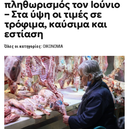
πληθωρισμός τον Ιούνιο
ΑΝΉΛΘΕ
F
ΠΛΗΘΩΡΙΣΜΌΣ
O
ΤΟΝ
– Στα ύψη οι τιμές σε
R
ΙΟΎΝΙΟ
–
M
τρόφιμα, καύσιμα και
ΣΤΑ
ΎΨΗ
εστίαση
ΟΙ
ΤΙΜΈΣ
ΣΕ
ΤΡΌΦΙΜΑ,
Όλες οι κατηγορίες:
ΟΙΚΟΝΟΜΙΑ
ΚΑΎΣΙΜΑ
ΚΑΙ
ΕΣΤΊΑΣΗ