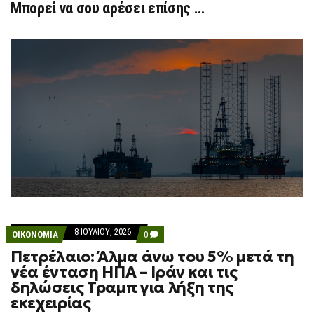
Μπορεί να σου αρέσει επίσης …
8 ΙΟΥΛΊΟΥ, 2026
COMMENTS
ΟΙΚΟΝΟΜΙΑ
0
ON
Πετρέλαιο: Άλμα άνω του 5% μετά τη
ΠΕΤΡΈΛΑΙΟ:
ΆΛΜΑ
νέα ένταση ΗΠΑ – Ιράν και τις
ΆΝΩ
δηλώσεις Τραμπ για λήξη της
ΤΟΥ
5%
εκεχειρίας
ΜΕΤΆ