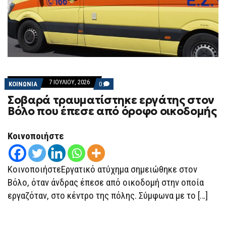
7 ΙΟΥΛΊΟΥ, 2026
COMMENTS
ΚΟΙΝΩΝΙΑ
0
ON
Σοβαρά τραυματίστηκε εργάτης στον
ΣΟΒΑΡΆ
ΤΡΑΥΜΑΤΊΣΤΗΚΕ
Βόλο που έπεσε από όροφο οικοδομής
ΕΡΓΆΤΗΣ
ΣΤΟΝ
ΒΌΛΟ
Κοινοποιήστε
ΠΟΥ
ΈΠΕΣΕ
ΑΠΌ
ΌΡΟΦΟ
ΟΙΚΟΔΟΜΉΣ
ΚοινοποιήστεΕργατικό ατύχημα σημειώθηκε στον
Βόλο, όταν άνδρας έπεσε από οικοδομή στην οποία
εργαζόταν, στο κέντρο της πόλης. Σύμφωνα με το […]