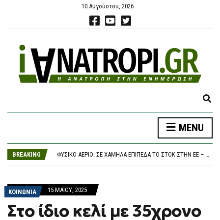
10 Αυγούστου, 2026
E
ΦΥΣΙΚΌ ΑΈΡΙΟ: ΣΕ ΧΑΜΗΛΆ ΕΠΊΠΕΔΑ ΤΟ ΣΤΟΚ ΣΤΗΝ ΕΕ – ΥΠΌ ΣΤΕΝΉ ΠΑΡΑΚΟΛΟΎΘΗΣΗ Ο ΕΦΟΔΙΑΣΜΌΣ ΤΩΝ ΚΡΑΤΏΝ
X
ΒΕΝΙΖΈΛΟΣ: ΑΠΟΧΑΙΡΕΤΏ ΜΕ ΣΕΒΑΣΜΌ ΚΑΙ ΑΓΆΠΗ ΤΟΝ ΣΤΈΛΙΟ ΡΆΜΦΟ
P
ΚΕΡΑΥΝΟΊ ΣΠΊΡΤΖΗ ΓΙΑ ΤΗ ΜΗ ΑΝΆΣΥΡΣΗ ΤΟΥ ΣΚΑΝΔΆΛΟΥ ΤΩΝ ΥΠΟΚΛΟΠΏΝ: Η ΥΠΌΘΕΣΗ ΔΕΝ ΚΛΕΊΝΕΙ, ΈΧΟΥΝ ΔΊΚΙΟ ΠΟΥ ΦΟΒΟΎΝΤΑΙ
MENU
A
ΣΤΈΛΙΟΣ ΡΆΜΦΟΣ: ΠΈΘΑΝΕ Ο ΣΗΜΑΝΤΙΚΌΣ ΈΛΛΗΝΑΣ ΣΤΟΧΑΣΤΉΣ
N
ΈΧΕΙΣ ΣΚΎΛΟ ΣΤΗΝ ΑΘΉΝΑ; Ο ΧΆΡΤΗΣ ΜΕ ΤΟΥΣ 540 ΕΙΔΙΚΟΎΣ ΚΆΔΟΥΣ ΓΙΑ ΤΑ ΠΕΡΙΤΤΏΜΑΤΑ»
D
BREAKING
ΦΥΣΙΚΌ ΑΈΡΙΟ: ΣΕ ΧΑΜΗΛΆ ΕΠΊΠΕΔΑ ΤΟ ΣΤΟΚ ΣΤΗΝ ΕΕ – ΥΠΌ ΣΤΕΝΉ ΠΑΡΑΚΟΛΟΎΘΗΣΗ Ο ΕΦΟΔΙΑΣΜΌΣ ΤΩΝ ΚΡΑΤΏΝ
S
ΒΕΝΙΖΈΛΟΣ: ΑΠΟΧΑΙΡΕΤΏ ΜΕ ΣΕΒΑΣΜΌ ΚΑΙ ΑΓΆΠΗ ΤΟΝ ΣΤΈΛΙΟ ΡΆΜΦΟ
E
A
15 ΜΑΪ́ΟΥ, 2025
R
ΚΟΙΝΩΝΙΑ
C
Στο ίδιο κελί με 35χρονο
H