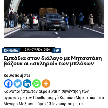
12 ΙΑΝΟΥΑΡΊΟΥ, 2026
COMMENTS
ΚΟΙΝΩΝΙΑ
0
ON
Εμπόδια στον διάλογο με Μητσοτάκη
ΕΜΠΌΔΙΑ
ΣΤΟΝ
βάζουν οι «σκληροί» των μπλόκων
ΔΙΆΛΟΓΟ
ΜΕ
ΜΗΤΣΟΤΆΚΗ
Κοινοποιήστε
ΒΆΖΟΥΝ
ΟΙ
«ΣΚΛΗΡΟΊ»
ΤΩΝ
ΜΠΛΌΚΩΝ
ΚοινοποιήστεΣτον αέρα είναι η συνάντηση των
αγροτών με τον Πρωθυπουργό Κυριάκο Μητσοτάκη στο
Μέγαρο Μαξίμου αύριο 13 Ιανουαρίου με τα […]