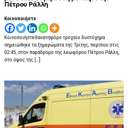
Πέτρου Ράλλη
ΜΗΧΑΝΉΣ
ΜΕΤΆ
ΑΠΌ
ΣΎΓΚΡΟΥΣΗ
Κοινοποιήστε
ΜΕ
ΤΑΞΊ
ΣΤΗΝ
ΠΈΤΡΟΥ
ΚοινοποιήστεΘανατηφόρο τροχαίο δυστύχημα
ΡΆΛΛΗ
σημειώθηκε τα ξημερώματα της Τρίτης, περίπου στις
02:45, στον παράδρομο της λεωφόρου Πέτρου Ράλλη,
στο ύψος της […]