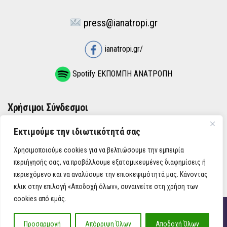
press@ianatropi.gr
ianatropi.gr/
Spotify ΕΚΠΟΜΠΗ ΑΝΑΤΡΟΠΗ
Χρήσιμοι Σύνδεσμοι
Εκτιμούμε την ιδιωτικότητά σας
ΌΡΟΙ ΧΡΉΣΗΣ
Χρησιμοποιούμε cookies για να βελτιώσουμε την εμπειρία
ΠΟΛΙΤΙΚΉ ΑΠΟΡΡΉΤΟΥ
περιήγησής σας, να προβάλλουμε εξατομικευμένες διαφημίσεις ή
περιεχόμενο και να αναλύουμε την επισκεψιμότητά μας. Κάνοντας
κλικ στην επιλογή «Αποδοχή όλων», συναινείτε στη χρήση των
cookies από εμάς.
iAnatropi ©
Προσαρμογή
Απόρριψη Όλων
Αποδοχή Όλων