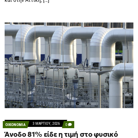
3 ΜΑΡΤΊΟΥ, 2026
COMMENTS
ΟΙΚΟΝΟΜΙΑ
0
ON
Άνοδο 81% είδε η τιμή στο φυσικό
ΆΝΟΔΟ