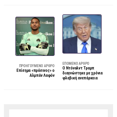
ΕΠΌΜΕΝΟ ΆΡΘΡΟ
ΠΡΟΗΓΟΎΜΕΝΟ ΆΡΘΡΟ
Ο Ντόναλντ Τραμπ
Επίσημα «πράσινος» ο
διαγνώστηκε με χρόνια
Αλμπάν Λαφόν
φλεβική ανεπάρκεια