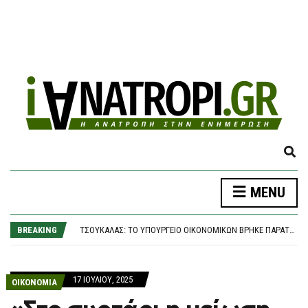
E
X
P
Ο ΤΡΑΜΠ ΈΤΡΕΞΕ ΠΊΣΩ ΑΠΌ ΜΙΚΡΌ ΑΓΌΡΙ ΣΕ ΣΚΗΝΉ ΣΤΟ ΛΑΣ ΒΈΓΚΑΣ: «ΦΟΒΉΘΗΚΑ ΌΤΙ ΘΑ ΈΠΕΦΤΕ ΌΠΩΣ Ο ΜΠΆΙΝΤΕΝ»,
MENU
A
EUROSTAT: ΤΟ 32% ΤΩΝ ΕΛΛΉΝΩΝ ΚΑΘΥΣΤΕΡΕΊ ΝΑ ΠΛΗΡΏΣΕΙ ΤΟΥΣ ΛΟΓΑΡΙΑΣΜΟΎΣ ΚΟΙΝΉΣ ΩΦΈΛΕΙΑΣ
N
ΤΣΟΥΚΑΛΆΣ: ΤΟ ΥΠΟΥΡΓΕΊΟ ΟΙΚΟΝΟΜΙΚΏΝ ΒΡΉΚΕ ΠΑΡΑΤΥΠΊΕΣ, ΤΙΣ ΑΜΦΙΣΒΗΤΕΊ Ο ΓΕΩΡΓΙΆΔΗΣ;
D
BREAKING
«RED CODE» ΚΑΙ ΣΉΜΕΡΑ ΣΕ ΑΤΤΙΚΉ, ΒΟΙΩΤΊΑ ΚΑΙ ΕΎΒΟΙΑ ΓΙΑ ΤΟΝ ΚΊΝΔΥΝΟ ΕΚΔΉΛΩΣΗΣ ΠΥΡΚΑΓΙΆΣ
S
ΗΠΑ: ΝΊΚΗ ΤΗΣ ΑΡΙΣΤΕΡΉΣ ΠΤΈΡΥΓΑΣ ΤΩΝ ΔΗΜΟΚΡΑΤΙΚΏΝ ΣΤΟ ΜΊΣΙΓΚΑΝ – ΤΙ ΣΗΜΑΤΟΔΟΤΕΊ Η ΕΠΙΚΡΆΤΗΣΗ ΤΟΥ ΕΛ ΣΑΓΙΈΝΤ
E
Ο ΤΡΑΜΠ ΈΤΡΕΞΕ ΠΊΣΩ ΑΠΌ ΜΙΚΡΌ ΑΓΌΡΙ ΣΕ ΣΚΗΝΉ ΣΤΟ ΛΑΣ ΒΈΓΚΑΣ: «ΦΟΒΉΘΗΚΑ ΌΤΙ ΘΑ ΈΠΕΦΤΕ ΌΠΩΣ Ο ΜΠΆΙΝΤΕΝ»,
A
EUROSTAT: ΤΟ 32% ΤΩΝ ΕΛΛΉΝΩΝ ΚΑΘΥΣΤΕΡΕΊ ΝΑ ΠΛΗΡΏΣΕΙ ΤΟΥΣ ΛΟΓΑΡΙΑΣΜΟΎΣ ΚΟΙΝΉΣ ΩΦΈΛΕΙΑΣ
17 ΙΟΥΛΊΟΥ, 2025
R
ΟΙΚΟΝΟΜΙΑ
C