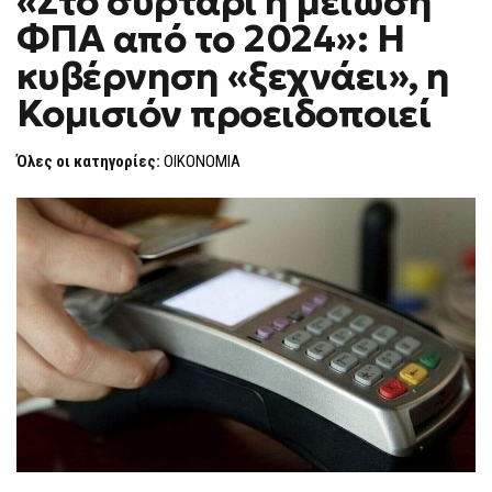
«Στο συρτάρι η μείωση
H
ΦΠΑ από το 2024»: Η
F
O
κυβέρνηση «ξεχνάει», η
R
M
Κομισιόν προειδοποιεί
Όλες οι κατηγορίες:
ΟΙΚΟΝΟΜΙΑ