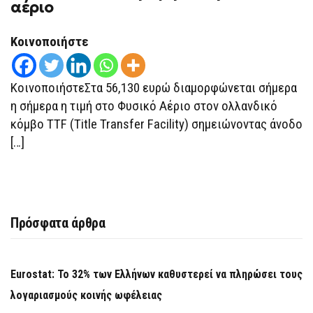
81%
αέριο
ΕΊΔΕ
Η
ΤΙΜΉ
Κοινοποιήστε
ΣΤΟ
ΦΥΣΙΚΌ
ΑΈΡΙΟ
ΚοινοποιήστεΣτα 56,130 ευρώ διαμορφώνεται σήμερα
η σήμερα η τιμή στο Φυσικό Αέριο στον ολλανδικό
κόμβο TTF (Title Transfer Facility) σημειώνοντας άνοδο
[…]
Πρόσφατα άρθρα
Eurostat: Το 32% των Ελλήνων καθυστερεί να πληρώσει τους
λογαριασμούς κοινής ωφέλειας