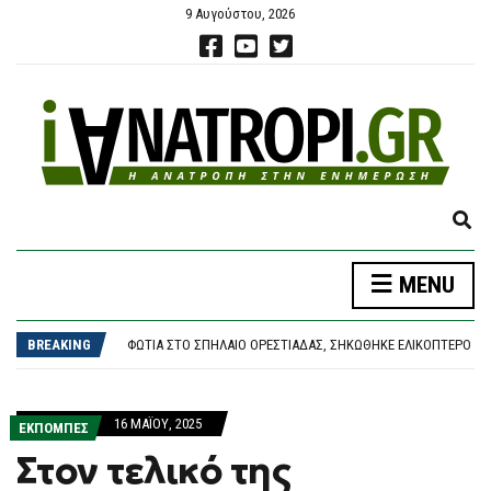
9 Αυγούστου, 2026
E
X
P
ΛΟΥΤΡΆΚΙ: 75ΧΡΟΝΟΣ ΒΡΈΘΗΚΕ ΝΕΚΡΌΣ ΔΊΠΛΑ ΣΕ ΚΆΔΟΥΣ – ΕΊΧΕ ΒΓΕΙ ΝΑ ΠΕΤΆΞΕΙ ΤΑ ΣΚΟΥΠΊΔΙΑ
MENU
A
ΦΩΤΙΆ ΣΤΟ ΚΟΡΩΠΊ, 112 ΣΤΟΥΣ ΚΑΤΟΊΚΟΥΣ ΓΙΑ ΕΤΟΙΜΌΤΗΤΑ: ΕΠΙΧΕΙΡΟΎΝ ΙΣΧΥΡΈΣ ΕΠΊΓΕΙΕΣ ΔΥΝΆΜΕΙΣ ΚΑΙ ΈΞΙ ΕΝΑΈΡΙΑ
N
ΦΩΤΙΈΣ: ΝΈΟΣ ΕΦΙΆΛΤΗΣ ΈΩΣ ΤΗΝ ΤΕΤΆΡΤΗ – 9 ΜΠΟΦΌΡ, 40ΆΡΙΑ ΚΑΙ «HOT-DRY-WINDY» ΑΠΕΙΛΟΎΝ ΤΗ ΧΏΡΑ
D
BREAKING
ΦΩΤΙΆ ΣΤΟ ΣΠΉΛΑΙΟ ΟΡΕΣΤΙΆΔΑΣ, ΣΗΚΏΘΗΚΕ ΕΛΙΚΌΠΤΕΡΟ
S
ΣΥΝΑΓΕΡΜΌΣ ΣΤΗ ΜΈΣΗ ΑΝΑΤΟΛΉ: ΧΟΎΘΙ, ΟΡΜΟΎΖ ΚΑΙ ΗΠΑ ΣΕ ΤΡΟΧΙΆ ΕΠΙΚΊΝΔΥΝΗΣ ΚΛΙΜΆΚΩΣΗΣ
E
ΛΟΥΤΡΆΚΙ: 75ΧΡΟΝΟΣ ΒΡΈΘΗΚΕ ΝΕΚΡΌΣ ΔΊΠΛΑ ΣΕ ΚΆΔΟΥΣ – ΕΊΧΕ ΒΓΕΙ ΝΑ ΠΕΤΆΞΕΙ ΤΑ ΣΚΟΥΠΊΔΙΑ
A
ΦΩΤΙΆ ΣΤΟ ΚΟΡΩΠΊ, 112 ΣΤΟΥΣ ΚΑΤΟΊΚΟΥΣ ΓΙΑ ΕΤΟΙΜΌΤΗΤΑ: ΕΠΙΧΕΙΡΟΎΝ ΙΣΧΥΡΈΣ ΕΠΊΓΕΙΕΣ ΔΥΝΆΜΕΙΣ ΚΑΙ ΈΞΙ ΕΝΑΈΡΙΑ
16 ΜΑΪ́ΟΥ, 2025
R
ΕΚΠΟΜΠΕΣ
C
Στον τελικό της
H