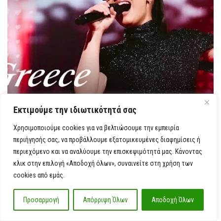
Εκτιμούμε την ιδιωτικότητά σας
Χρησιμοποιούμε cookies για να βελτιώσουμε την εμπειρία
περιήγησής σας, να προβάλλουμε εξατομικευμένες διαφημίσεις ή
Οι χώρες που αποκλείστηκαν ήταν οι Αυστραλία
περιεχόμενο και να αναλύουμε την επισκεψιμότητά μας. Κάνοντας
κλικ στην επιλογή «Αποδοχή όλων», συναινείτε στη χρήση των
– Go-Jo – Milkshake Man, Μαυροβούνιο – Νίνα
cookies από εμάς.
Ζίζιτς – Dobrodošli, Ιρλανδία – Emmy – Laika
Προσαρμογή
Απόρριψη Όλων
Αποδοχή Όλων
Party, Γεωργία – Μάριαμ Σενγκέλια – Freedom,