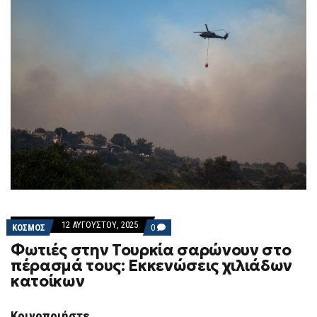
12 ΑΥΓΟΎΣΤΟΥ, 2025
COMMENTS
ΚΟΣΜΟΣ
0
ON
Φωτιές στην Τουρκία σαρώνουν στο
ΦΩΤΙΈΣ
ΣΤΗΝ
πέρασμά τους: Εκκενώσεις χιλιάδων
ΤΟΥΡΚΊΑ
κατοίκων
ΣΑΡΏΝΟΥΝ
ΣΤΟ
ΠΈΡΑΣΜΆ
ΤΟΥΣ:
Κοινοποιήστε