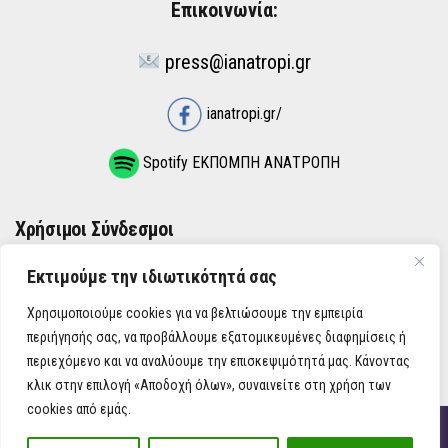
Επικοινωνία:
press@ianatropi.gr
ianatropi.gr/
Spotify ΕΚΠΟΜΠΗ ΑΝΑΤΡΟΠΗ
Χρήσιμοι Σύνδεσμοι
Εκτιμούμε την ιδιωτικότητά σας
ΌΡΟΙ ΧΡΉΣΗΣ
Χρησιμοποιούμε cookies για να βελτιώσουμε την εμπειρία
ΠΟΛΙΤΙΚΉ ΑΠΟΡΡΉΤΟΥ
περιήγησής σας, να προβάλλουμε εξατομικευμένες διαφημίσεις ή
περιεχόμενο και να αναλύουμε την επισκεψιμότητά μας. Κάνοντας
κλικ στην επιλογή «Αποδοχή όλων», συναινείτε στη χρήση των
cookies από εμάς.
iAnatropi ©