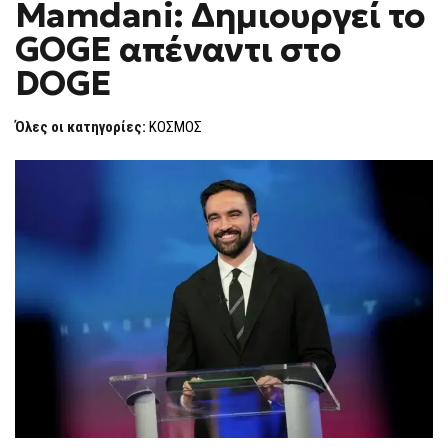
Mamdani: Δημιουργεί το
ΑΠΑΝΤΆ
F
Ο
O
MAMDANI:
GOGE απέναντι στο
R
ΔΗΜΙΟΥΡΓΕΊ
ΤΟ
M
DOGE
GOGE
ΑΠΈΝΑΝΤΙ
ΣΤΟ
DOGE
Όλες οι κατηγορίες:
ΚΟΣΜΟΣ