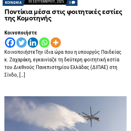
30 ΣΕΠΤΕΜΒΡΊΟΥ, 2025
COMMENTS
ΚΟΙΝΩΝΙΑ
0
ON
Ποντίκια μέσα στις φοιτητικές εστίες
ΠΟΝΤΊΚΙΑ
ΜΈΣΑ
της Κομοτηνής
ΣΤΙΣ
ΦΟΙΤΗΤΙΚΈΣ
ΕΣΤΊΕΣ
Κοινοποιήστε
ΤΗΣ
ΚΟΜΟΤΗΝΉΣ
ΚοινοποιήστεΤην ίδια ώρα που η υπουργός Παιδείας
κ. Ζαχαράκη, εγκαινίαζε τη δεύτερη φοιτητική εστία
του Διεθνούς Πανεπιστημίου Ελλάδας (ΔΙΠΑΕ) στη
Σίνδο, […]