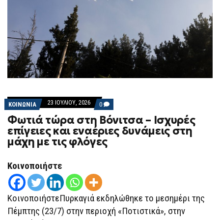
23 ΙΟΥΛΊΟΥ, 2026
COMMENTS
ΚΟΙΝΩΝΙΑ
0
ON
Φωτιά τώρα στη Βόνιτσα – Ισχυρές
ΦΩΤΙΆ
ΤΏΡΑ
επίγειες και εναέριες δυνάμεις στη
ΣΤΗ
μάχη με τις φλόγες
ΒΌΝΙΤΣΑ
–
ΙΣΧΥΡΈΣ
ΕΠΊΓΕΙΕΣ
Κοινοποιήστε
ΚΑΙ
ΕΝΑΈΡΙΕΣ
ΔΥΝΆΜΕΙΣ
ΣΤΗ
ΚοινοποιήστεΠυρκαγιά εκδηλώθηκε το μεσημέρι της
ΜΆΧΗ
ΜΕ
Πέμπτης (23/7) στην περιοχή «Ποτιστικά», στην
ΤΙΣ