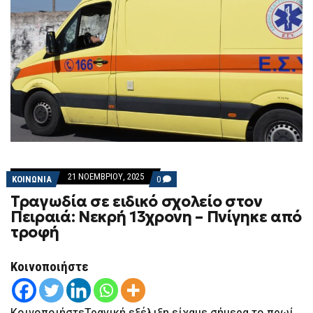
21 ΝΟΕΜΒΡΊΟΥ, 2025
COMMENTS
ΚΟΙΝΩΝΙΑ
0
ON
Τραγωδία σε ειδικό σχολείο στον
ΤΡΑΓΩΔΊΑ
ΣΕ
Πειραιά: Νεκρή 13χρονη – Πνίγηκε από
ΕΙΔΙΚΌ
τροφή
ΣΧΟΛΕΊΟ
ΣΤΟΝ
ΠΕΙΡΑΙΆ:
ΝΕΚΡΉ
Κοινοποιήστε
13ΧΡΟΝΗ
–
ΠΝΊΓΗΚΕ
ΑΠΌ
ΚοινοποιήστεΤραγική εξέλιξη είχαμε σήμερα το πρωί