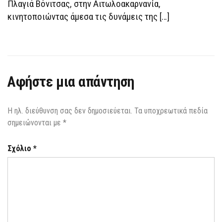
Πλαγιά Βόνιτσας, στην Αιτωλοακαρνανία,
ΦΛΌΓΕΣ
κινητοποιώντας άμεσα τις δυνάμεις της […]
Αφήστε μια απάντηση
Η ηλ. διεύθυνση σας δεν δημοσιεύεται.
Τα υποχρεωτικά πεδία
σημειώνονται με
*
Σχόλιο
*