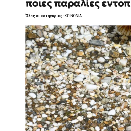
ποιες παραλίες εντο
ΕΠΈΣΤΡΕΨΑΝ
ΟΙ
ΜΈΔΟΥΣΕΣ
Όλες οι κατηγορίες:
ΚΟΙΝΩΝΙΑ
–
ΣΕ
ΠΟΙΕΣ
ΠΑΡΑΛΊΕΣ
ΕΝΤΟΠΊΣΤΗΚΑΝ