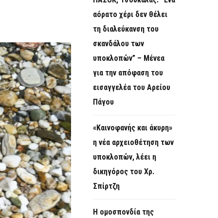
O
αόρατο χέρι δεν θέλει
R
τη διαλεύκανση του
M
σκανδάλου των
υποκλοπών” – Μένεα
για την απόφαση του
εισαγγελέα του Αρείου
Πάγου
«Καινοφανής και άκυρη»
η νέα αρχειοθέτηση των
υποκλοπών, λέει η
δικηγόρος του Χρ.
Σπίρτζη
Η ομοσπονδία της