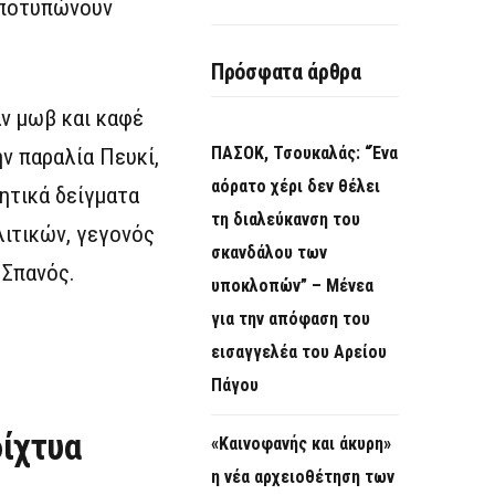
αποτυπώνουν
Πρόσφατα άρθρα
αν μωβ και καφέ
ΠΑΣΟΚ, Τσουκαλάς: “Ένα
ην παραλία Πευκί,
αόρατο χέρι δεν θέλει
ητικά δείγματα
τη διαλεύκανση του
λιτικών, γεγονός
σκανδάλου των
 Σπανός.
υποκλοπών” – Μένεα
για την απόφαση του
εισαγγελέα του Αρείου
Πάγου
δίχτυα
«Καινοφανής και άκυρη»
η νέα αρχειοθέτηση των