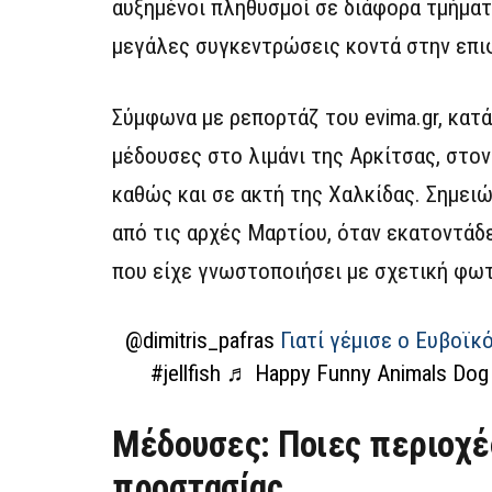
αυξημένοι πληθυσμοί σε διάφορα τμήμα
μεγάλες συγκεντρώσεις κοντά στην επιφ
Σύμφωνα με ρεπορτάζ του evima.gr, κατ
μέδουσες στο λιμάνι της Αρκίτσας, στον
καθώς και σε ακτή της Χαλκίδας. Σημει
από τις αρχές Μαρτίου, όταν εκατοντάδ
που είχε γνωστοποιήσει με σχετική φω
@dimitris_pafras
Γιατί γέμισε ο Ευβοϊκ
#jellfish
♬ Happy Funny Animals Dog 
Μέδουσες: Ποιες περιοχές
προστασίας