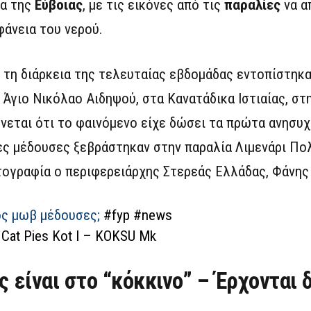
τα της
Εύβοιας
, με τις εικόνες από τις
παραλίες
να 
άνεια του νερού.
ά τη διάρκεια της τελευταίας εβδομάδας εντοπίστηκ
 Άγιο Νικόλαο Αιδηψού, στα Κανατάδικα Ιστιαίας, στ
ώνεται ότι το φαινόμενο είχε δώσει τα πρώτα ανησυχ
ες μέδουσες ξεβράστηκαν στην παραλία Λιμενάρι Πο
τογραφία ο περιφερειάρχης Στερεάς Ελλάδας, Φάνης
ός μωβ μέδουσες;
#fyp
#news
Cat Pies Kot I – KOKSU Mk
 είναι στο “κόκκινο” – Έρχονται 