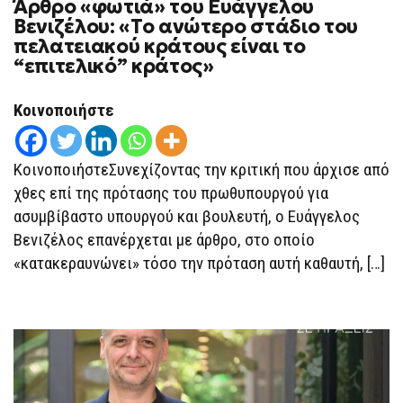
Άρθρο «φωτιά» του Ευάγγελου
ΆΡΘΡΟ
«ΦΩΤΙΆ»
Βενιζέλου: «Το ανώτερο στάδιο του
ΤΟΥ
πελατειακού κράτους είναι το
ΕΥΆΓΓΕΛΟΥ
ΒΕΝΙΖΈΛΟΥ:
“επιτελικό” κράτος»
«ΤΟ
ΑΝΏΤΕΡΟ
ΣΤΆΔΙΟ
Κοινοποιήστε
ΤΟΥ
ΠΕΛΑΤΕΙΑΚΟΎ
ΚΡΆΤΟΥΣ
ΕΊΝΑΙ
ΚοινοποιήστεΣυνεχίζοντας την κριτική που άρχισε από
ΤΟ
“ΕΠΙΤΕΛΙΚΌ” ΚΡΆΤΟΣ»
χθες επί της πρότασης του πρωθυπουργού για
ασυμβίβαστο υπουργού και βουλευτή, ο Ευάγγελος
Βενιζέλος επανέρχεται με άρθρο, στο οποίο
«κατακεραυνώνει» τόσο την πρόταση αυτή καθαυτή, […]