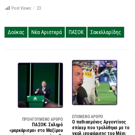
Post Views:
23
Δούκας
Νέα Αριστερά
ΠΑΣΟΚ
Σακελλαρίδης
ΕΠΌΜΕΝΟ ΆΡΘΡΟ
ΠΡΟΗΓΟΎΜΕΝΟ ΆΡΘΡΟ
O παθιασμένος Αργεντίνος
ΠΑΣΟΚ: Σκληρό
σπίκερ που τρελάθηκε με το
«μαρκάρισμα» στο Μαξίμου
γκολ ισοφάρισης του Μέσι