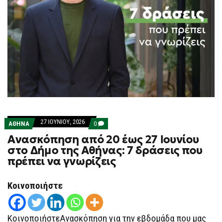
27 ΙΟΥΝΊΟΥ, 2026
COMMENTS
ΑΘΗΝΑ
0
ON
Ανασκόπηση από 20 έως 27 Ιουνίου
ΑΝΑΣΚΌΠΗΣΗ
ΑΠΌ
στο Δήμο της Αθήνας: 7 δράσεις που
20
πρέπει να γνωρίζεις
ΈΩΣ
27
ΙΟΥΝΊΟΥ
ΣΤΟ
Κοινοποιήστε
ΔΉΜΟ
ΤΗΣ
ΑΘΉΝΑΣ:
7
ΚοινοποιήστεΑνασκόπηση για την εβδομάδα που μας
ΔΡΆΣΕΙΣ