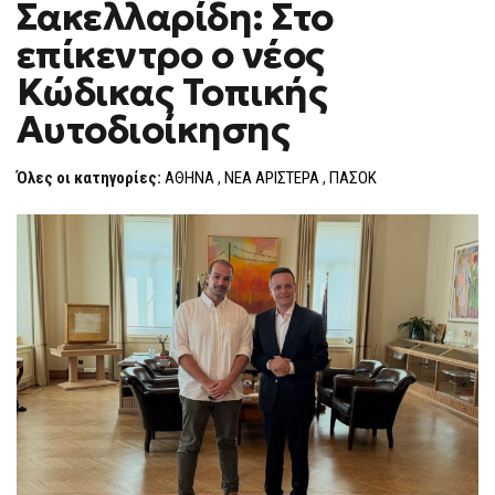
Σακελλαρίδη: Στο
–
F
ΣΑΚΕΛΛΑΡΊΔΗ:
O
ΣΤΟ
επίκεντρο ο νέος
R
ΕΠΊΚΕΝΤΡΟ
Ο
M
Κώδικας Τοπικής
ΝΈΟΣ
ΚΏΔΙΚΑΣ
Αυτοδιοίκησης
ΤΟΠΙΚΉΣ
ΑΥΤΟΔΙΟΊΚΗΣΗΣ
Όλες οι κατηγορίες:
ΑΘΗΝΑ
,
ΝΕΑ ΑΡΙΣΤΕΡΑ
,
ΠΑΣΟΚ