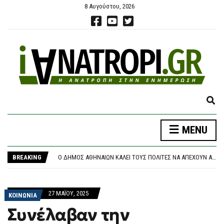
8 Αυγούστου, 2026
E
X
P
MENU
A
ΝΈΑ ΑΠΟΧΏΡΗΣΗ ΑΠΌ ΤΟ ΚΌΜΜΑ ΚΑΡΥΣΤΙΑΝΟΎ: «ΚΛΕΙΣΤΉ ΚΆΣΤΑ, ΑΥΘΑΙΡΕΣΊΑ ΚΑΙ ΦΊΜΩΣΗ» ΚΑΤΑΓΓΈΛΛΕΙ Ο ΜΠΡΟΥΤΖΆΚΗΣ
N
ΤΡΑΓΩΔΊΑ ΣΤΗΝ ΠΆΡΟ: 4ΧΡΟΝΟ ΠΑΙΔΊ ΈΧΑΣΕ ΤΗ ΖΩΉ ΤΟΥ ΣΕ ΠΙΣΊΝΑ BEACH BAR
D
BREAKING
Ο ΔΉΜΟΣ ΑΘΗΝΑΊΩΝ ΚΑΛΕΊ ΤΟΥΣ ΠΟΛΊΤΕΣ ΝΑ ΑΠΈΧΟΥΝ ΑΠΌ ΕΡΓΑΣΊΕΣ ΣΕ ΕΞΩΤΕΡΙΚΟΎΣ ΧΏΡΟΥΣ ΠΟΥ ΜΠΟΡΕΊ ΝΑ ΠΡΟΚΑΛΈΣΟΥΝ ΠΥΡΚΑΓΙΆ
S
ΘΡΉΝΟΣ ΓΙΑ ΤΟΝ ΜΈΣΙ: ΠΈΘΑΝΕ ΣΤΑ 68 ΤΟΥ ΧΡΌΝΙΑ Ο ΠΑΤΈΡΑΣ ΤΟΥ, ΧΌΡΧΕ – ΥΠΉΡΞΕ Ο ΜΈΝΤΟΡΑΣ ΚΑΙ ΑΤΖΈΝΤΗΣ ΤΟΥ ΜΈΧΡΙ ΤΗΝ ΤΕΛΕΥΤΑΊΑ ΣΤΙΓΜΉ
E
ΠΆΝΩ ΑΠΌ 2,27 ΕΥΡΏ Η ΒΕΝΖΊΝΗ ΣΤΑ ΝΗΣΙΆ
A
ΝΈΑ ΑΠΟΧΏΡΗΣΗ ΑΠΌ ΤΟ ΚΌΜΜΑ ΚΑΡΥΣΤΙΑΝΟΎ: «ΚΛΕΙΣΤΉ ΚΆΣΤΑ, ΑΥΘΑΙΡΕΣΊΑ ΚΑΙ ΦΊΜΩΣΗ» ΚΑΤΑΓΓΈΛΛΕΙ Ο ΜΠΡΟΥΤΖΆΚΗΣ
27 ΜΑΪ́ΟΥ, 2025
R
ΚΟΙΝΩΝΙΑ
ΤΡΑΓΩΔΊΑ ΣΤΗΝ ΠΆΡΟ: 4ΧΡΟΝΟ ΠΑΙΔΊ ΈΧΑΣΕ ΤΗ ΖΩΉ ΤΟΥ ΣΕ ΠΙΣΊΝΑ BEACH BAR
C
Συνέλαβαν την
H