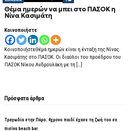
ON
Θέμα ημερών να μπει στο ΠΑΣΟΚ η
ΘΈΜΑ
ΗΜΕΡΏΝ
Νίνα Κασιμάτη
ΝΑ
ΜΠΕΙ
ΣΤΟ
Κοινοποιήστε
ΠΑΣΟΚ
Η
ΝΊΝΑ
ΚΑΣΙΜΆΤΗ
ΚοινοποιήστεΘέμα ημερών είναι η ένταξη της Νίνας
Κασιμάτης στο ΠΑΣΟΚ. Οι διαύλοι του προέδρου του
ΠΑΣΟΚ Νίκου Ανδρουλάκη με τη […]
Πρόσφατα άρθρα
Τραγωδία στην Πάρο: 4χρονο παιδί έχασε τη ζωή του σε
πισίνα beach bar