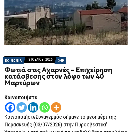
3 ΙΟΥΛΊΟΥ, 2026
COMMENTS
ΚΟΙΝΩΝΙΑ
0
ON
Φωτιά στις Αχαρνές – Επιχείρηση
ΦΩΤΙΆ
ΣΤΙΣ
κατάσβεσης στον λόφο των 40
ΑΧΑΡΝΈΣ
Μαρτύρων
–
ΕΠΙΧΕΊΡΗΣΗ
ΚΑΤΆΣΒΕΣΗΣ
ΣΤΟΝ
Κοινοποιήστε
ΛΌΦΟ
ΤΩΝ
40
ΜΑΡΤΎΡΩΝ
ΚοινοποιήστεΣυναγερμός σήμανε το μεσημέρι της
Παρασκευής (03/07/2026) στην Πυροσβεστική