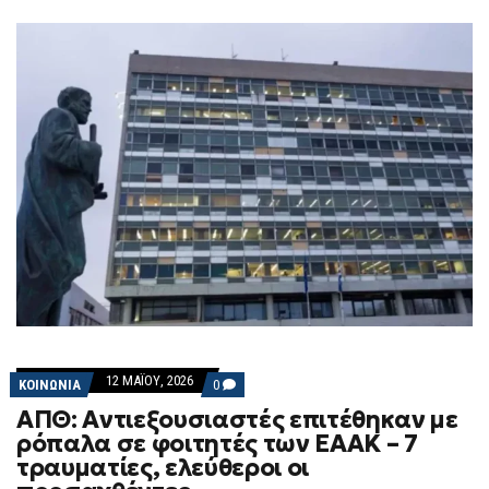
12 ΜΑΪ́ΟΥ, 2026
COMMENTS
ΚΟΙΝΩΝΙΑ
0
ON
ΑΠΘ: Αντιεξουσιαστές επιτέθηκαν με
ΑΠΘ:
ΑΝΤΙΕΞΟΥΣΙΑΣΤΈΣ
ρόπαλα σε φοιτητές των ΕΑΑΚ – 7
ΕΠΙΤΈΘΗΚΑΝ
τραυματίες, ελεύθεροι οι
ΜΕ
ΡΌΠΑΛΑ