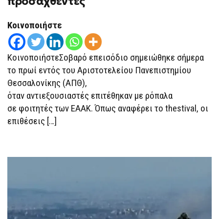
προσαχθέντες
ΣΕ
ΦΟΙΤΗΤΈΣ
ΤΩΝ
Κοινοποιήστε
ΕΑΑΚ
–
7
ΤΡΑΥΜΑΤΊΕΣ,
ΚοινοποιήστεΣοβαρό επεισόδιο σημειώθηκε σήμερα
ΕΛΕΎΘΕΡΟΙ
ΟΙ
το πρωί εντός του Αριστοτελείου Πανεπιστημίου
ΠΡΟΣΑΧΘΈΝΤΕΣ
Θεσσαλονίκης (ΑΠΘ),
όταν αντιεξουσιαστές επιτέθηκαν με ρόπαλα
σε φοιτητές των ΕΑΑΚ. Όπως αναφέρει το thestival, οι
επιθέσεις […]