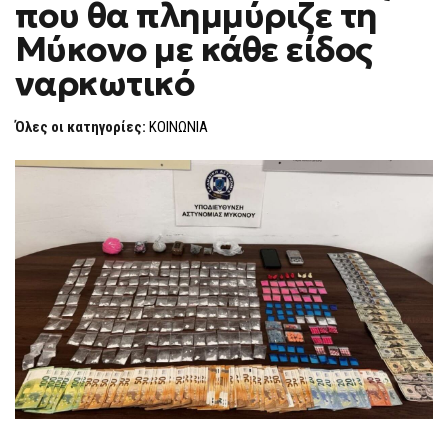
που θα πλημμύριζε τη
ΠΟΥ
F
ΘΑ
O
ΠΛΗΜΜΎΡΙΖΕ
Μύκονο με κάθε είδος
R
ΤΗ
ΜΎΚΟΝΟ
M
ναρκωτικό
ΜΕ
ΚΆΘΕ
ΕΊΔΟΣ
ΝΑΡΚΩΤΙΚΌ
Όλες οι κατηγορίες:
ΚΟΙΝΩΝΙΑ