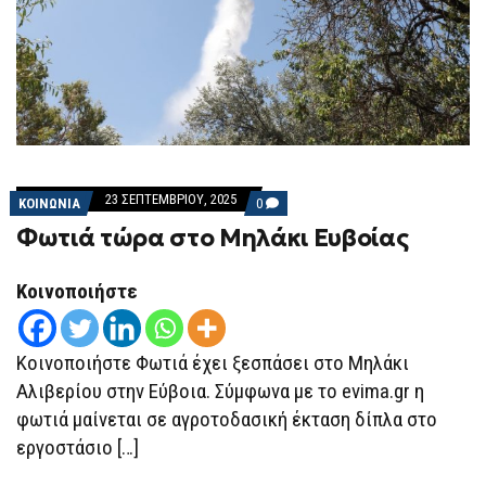
23 ΣΕΠΤΕΜΒΡΊΟΥ, 2025
COMMENTS
ΚΟΙΝΩΝΙΑ
0
ON
Φωτιά τώρα στο Μηλάκι Ευβοίας
ΦΩΤΙΆ
ΤΏΡΑ
ΣΤΟ
ΜΗΛΆΚΙ
Κοινοποιήστε
ΕΥΒΟΊΑΣ
Κοινοποιήστε Φωτιά έχει ξεσπάσει στο Μηλάκι
Αλιβερίου στην Εύβοια. Σύμφωνα με το evima.gr η
φωτιά μαίνεται σε αγροτοδασική έκταση δίπλα στο
εργοστάσιο […]