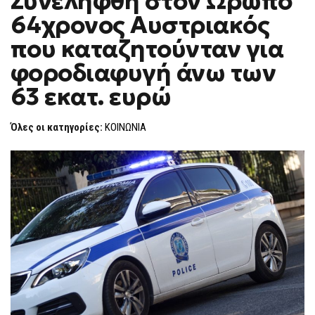
Συνελήφθη στον Ωρωπό
H
ΣΤΟΝ
64χρονος Αυστριακός
ΩΡΩΠΌ
F
64ΧΡΟΝΟΣ
O
ΑΥΣΤΡΙΑΚΌΣ
που καταζητούνταν για
R
ΠΟΥ
ΚΑΤΑΖΗΤΟΎΝΤΑΝ
M
φοροδιαφυγή άνω των
ΓΙΑ
ΦΟΡΟΔΙΑΦΥΓΉ
63 εκατ. ευρώ
ΆΝΩ
ΤΩΝ
63
ΕΚΑΤ.
Όλες οι κατηγορίες:
ΚΟΙΝΩΝΙΑ
ΕΥΡΏ