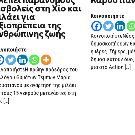
λέπει παράνομους
Καρυστια
ΠΑΡΆΝΟΜΟΥΣ
ισβολείς στη Χίο και
ΕΙΣΒΟΛΕΊΣ
ΣΤΗ
ιλάει για
Κοινοποιήστε
ΧΊΟ
ΚΑΙ
ξιοπρέπεια της
ΜΙΛΆΕΙ
ΓΙΑ
νθρώπινης ζωής
ΚοινοποιήστεΝέος
ΑΞΙΟΠΡΈΠΕΙΑ
ΤΗΣ
δημοσκοπήσεων θα 
ΑΝΘΡΏΠΙΝΗΣ
ινοποιήστε
ΖΩΉΣ
ημέρες. Σήμερα, μά
δημοσιευτούν δυο, 
μια στο Action […]
ινοποιήστεΗ πρώην πρόεδρος του
λλόγου Θυμάτων Τεμπών Μαρία
ρυστιανού με ανάρτησή της μιλάει
α τους 15 νεκρούς μετανάστες στη
. […]