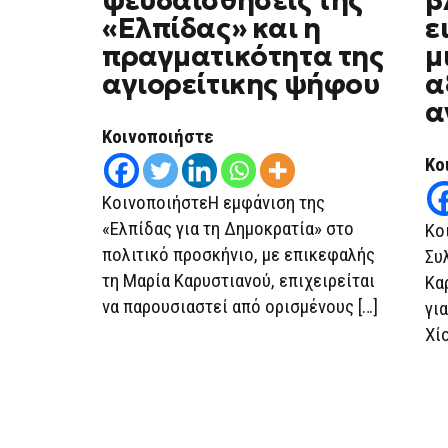
ψευδαισθήσεις της
β
ΤΗΣ
«Ελπίδας» και η
ε
«ΕΛΠΊΔΑΣ»
ΚΑΙ
πραγματικότητα της
μ
Η
ΠΡΑΓΜΑΤΙΚΌΤΗΤΑ
αγιορείτικης ψήφου
α
ΤΗΣ
ΑΓΙΟΡΕΊΤΙΚΗΣ
α
ΨΉΦΟΥ
Κοινοποιήστε
Κο
ΚοινοποιήστεΗ εμφάνιση της
«Ελπίδας για τη Δημοκρατία» στο
Κο
πολιτικό προσκήνιο, με επικεφαλής
Συ
τη Μαρία Καρυστιανού, επιχειρείται
Κα
να παρουσιαστεί από ορισμένους […]
γι
Χίο