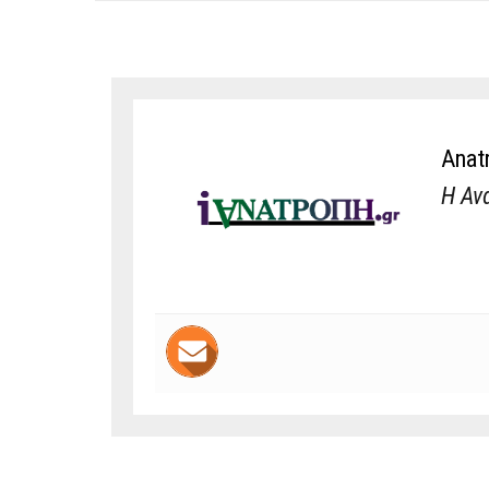
Anat
Η Αν