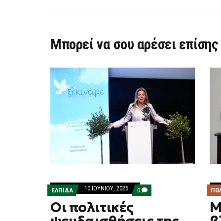
Μπορεί να σου αρέσει επίσης
10 ΙΟΥΝΊΟΥ, 2026
COMMENTS
ΕΛΠΙΔΑ
0
ΠΟ
ON
Οι πολιτικές
Μ
ΟΙ
ΠΟΛΙΤΙΚΈΣ
ΨΕΥΔΑΙΣΘΉΣΕΙΣ