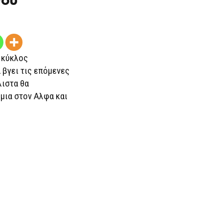
νού
 κύκλος
βγει τις επόμενες
λιστα θα
μια στον Αλφα και