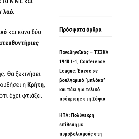
 στα ΜΜΕ και
 λαό.
Πρόσφατα άρθρα
ινό
και κάνα δύο
ατευθυντήριες
Παναθηναϊκός – ΤΣΣΚΑ
1948 1-1, Conference
League: Έπεσε σε
ς. Θα ξεκινήσει
βουλγαρικό “μπλόκο”
λουθήσει η
Κρήτη
,
και πάει για τελικό
τι έχει φτιάξει
πρόκρισης στη Σόφια
ΗΠΑ: Πολύνεκρη
επίθεση με
πυροβολισμούς στη