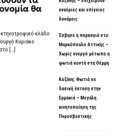
λυθούν τα
Κοζάνης – Επιχειρούν
Α
ονομία θα
εναέριες και επίγειες
δυνάμεις
ΜΑΤΆ
ν κτηνοτροφικό κλάδο
Έσβησε η πυρκαγιά στο
πουργό Κυριάκο
Μαρκόπουλο Αττικής –
ΊΑ
στο […]
Χωρίς ενεργό μέτωπο η
φωτιά κοντά στη Θέρμη
»
Κοζάνη: Φωτιά σε
δασική έκταση στην
Ερμακιά – Μεγάλη
κινητοποίηση της
Πυροσβεστικής