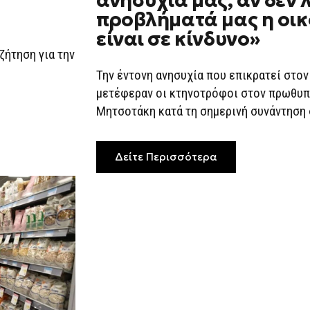
ανησυχία μας, αν δεν 
ΑΝΗΣΥΧΊ
προβλήματά μας η οικ
ΜΑΣ,
ΑΝ
είναι σε κίνδυνο»
ΔΕΝ
ΛΥΘΟΎΝ
ζήτηση για την
ΤΑ
ΠΡΟΒΛΉ
Την έντονη ανησυχία που επικρατεί στο
ΜΑΣ
μετέφεραν οι κτηνοτρόφοι στον πρωθυ
Η
ΟΙΚΟΝΟΜ
Μητσοτάκη κατά τη σημερινή συνάντηση 
ΘΑ
ΕΊΝΑΙ
ΣΕ
ΚΊΝΔΥΝΟ
Δείτε Περισσότερα