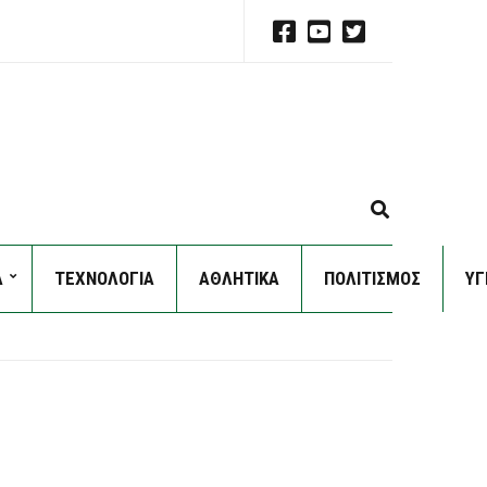
E
X
P
Α
ΤΕΧΝΟΛΟΓΙΑ
ΑΘΛΗΤΙΚΑ
ΠΟΛΙΤΙΣΜΟΣ
A
ΥΓ
N
D
S
E
A
R
C
H
F