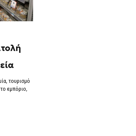
ατολή
μεία
μία, τουρισμό
 το εμπόριο,