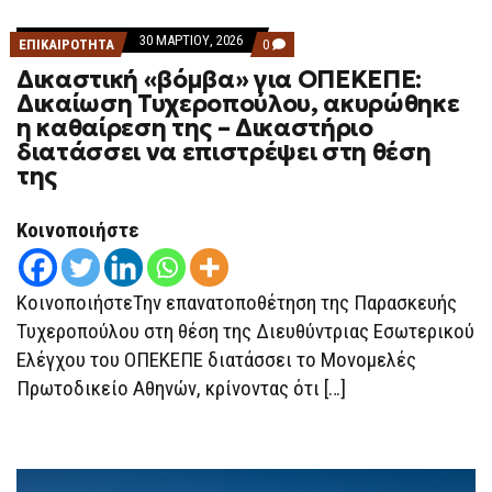
30 ΜΑΡΤΊΟΥ, 2026
COMMENTS
ΕΠΙΚΑΙΡΟΤΗΤΑ
0
ON
Δικαστική «βόμβα» για ΟΠΕΚΕΠΕ:
ΔΙΚΑΣΤΙΚΉ
«ΒΌΜΒΑ»
Δικαίωση Τυχεροπούλου, ακυρώθηκε
ΓΙΑ
η καθαίρεση της – Δικαστήριο
ΟΠΕΚΕΠΕ:
ΔΙΚΑΊΩΣΗ
διατάσσει να επιστρέψει στη θέση
ΤΥΧΕΡΟΠΟΎΛΟΥ,
της
ΑΚΥΡΏΘΗΚΕ
Η
ΚΑΘΑΊΡΕΣΗ
ΤΗΣ –
Κοινοποιήστε
ΔΙΚΑΣΤΉΡΙΟ
ΔΙΑΤΆΣΣΕΙ
ΝΑ
ΕΠΙΣΤΡΈΨΕΙ
ΚοινοποιήστεΤην επανατοποθέτηση της Παρασκευής
ΣΤΗ
ΘΈΣΗ
Τυχεροπούλου στη θέση της Διευθύντριας Εσωτερικού
ΤΗΣ
Ελέγχου του ΟΠΕΚΕΠΕ διατάσσει το Μονομελές
Πρωτοδικείο Αθηνών, κρίνοντας ότι […]