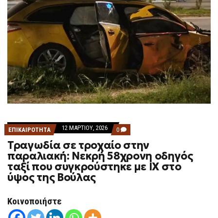
12 ΜΑΡΤΊΟΥ, 2026
COMMENTS
ΕΠΙΚΑΙΡΟΤΗΤΑ
0
ON
Τραγωδία σε τροχαίο στην
ΤΡΑΓΩΔΊΑ
ΣΕ
παραλιακή: Νεκρή 58χρονη οδηγός
ΤΡΟΧΑΊΟ
ταξί που συγκρούστηκε με ΙΧ στο
ΣΤΗΝ
ΠΑΡΑΛΙΑΚΉ:
ύψος της Βούλας
ΝΕΚΡΉ
58ΧΡΟΝΗ
ΟΔΗΓΌΣ
Κοινοποιήστε
ΤΑΞΊ
ΠΟΥ
ΣΥΓΚΡΟΎΣΤΗΚΕ