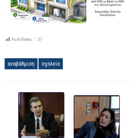
Post Views:
37
αναβάθμιση
σχολεία