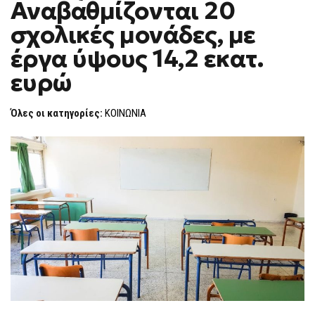
Αναβαθμίζονται 20
–
F
ΑΝΑΒΑΘΜΊΖΟΝΤΑΙ
O
20
σχολικές μονάδες, με
R
ΣΧΟΛΙΚΈΣ
ΜΟΝΆΔΕΣ,
M
έργα ύψους 14,2 εκατ.
ΜΕ
ΈΡΓΑ
ευρώ
ΎΨΟΥΣ
14,2
ΕΚΑΤ.
ΕΥΡΏ
Όλες οι κατηγορίες:
ΚΟΙΝΩΝΙΑ