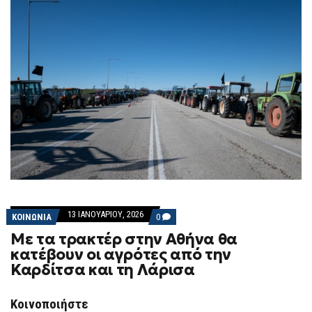
13 ΙΑΝΟΥΑΡΊΟΥ, 2026
COMMENTS
ΚΟΙΝΩΝΙΑ
0
ON
Με τα τρακτέρ στην Αθήνα θα
ΜΕ
ΤΑ
κατέβουν οι αγρότες από την
ΤΡΑΚΤΈΡ
Καρδίτσα και τη Λάρισα
ΣΤΗΝ
ΑΘΉΝΑ
ΘΑ
ΚΑΤΈΒΟΥΝ
Κοινοποιήστε
ΟΙ