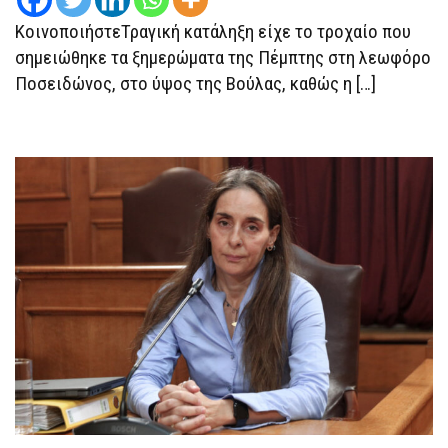
ΜΕ
ΚοινοποιήστεΤραγική κατάληξη είχε το τροχαίο που
ΙΧ
ΣΤΟ
σημειώθηκε τα ξημερώματα της Πέμπτης στη λεωφόρο
ΎΨΟΣ
ΤΗΣ
Ποσειδώνος, στο ύψος της Βούλας, καθώς η […]
ΒΟΎΛΑΣ