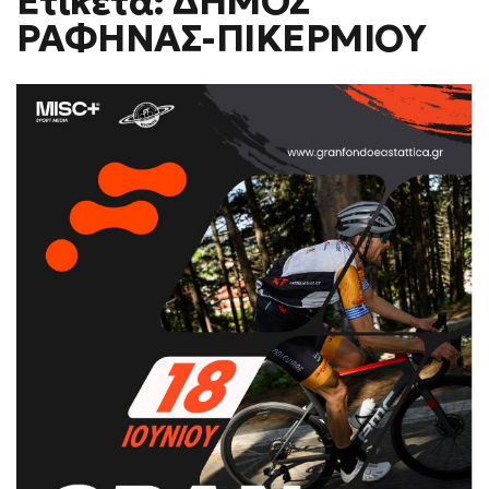
Ετικέτα: ΔΗΜΟΣ
H
ΡΑΦΗΝΑΣ-ΠΙΚΕΡΜΙΟΥ
F
O
R
M