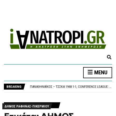
E
X
P
MENU
A
ΒΌΛΟΣ: 26ΧΡΟΝΟΣ ΑΠΕΊΛΗΣΕ ΤΗ ΜΗΤΈΡΑ ΤΟΥ ΌΤΙ “ΘΑ ΤΗ ΣΦΆΞΕΙ” ΚΑΙ ΣΥΝΕΠΛΆΚΗ ΜΕ ΤΟΝ ΑΔΕΛΦΌ ΤΟΥ – ΣΤΗ ΦΥΛΑΚΉ ΜΕΤΆ ΤΗΝ ΚΑΤΑΔΊΚΗ
N
Ο ΑΠΑΡΆΔΕΚΤΟΣ: “ΣΤΑ ΚΆΓΚΕΛΑ” Η ΚΟΙΝΩΝΊΑ ΜΕ ΤΟ ΝΈΟ ΚΥΒΕΡΝΗΤΙΚΌ ΦΙΆΣΚΟ – 1 ΣΤΟΥΣ 2 ΈΛΛΗΝΕΣ ΔΕΝ ΜΠΟΡΕΊ ΝΑ ΚΆΝΕΙ ΔΙΑΚΟΠΈΣ
D
BREAKING
ΠΑΝΑΘΗΝΑΪΚΌΣ – ΤΣΣΚΑ 1948 1-1, CONFERENCE LEAGUE: ΈΠΕΣΕ ΣΕ ΒΟΥΛΓΑΡΙΚΌ “ΜΠΛΌΚΟ” ΚΑΙ ΠΆΕΙ ΓΙΑ ΤΕΛΙΚΌ ΠΡΌΚΡΙΣΗΣ ΣΤΗ ΣΌΦΙΑ
S
ΗΠΑ: ΠΟΛΎΝΕΚΡΗ ΕΠΊΘΕΣΗ ΜΕ ΠΥΡΟΒΟΛΙΣΜΟΎΣ ΣΤΗ ΒΌΡΕΙΑ ΚΑΡΟΛΊΝΑ
E
ΤΡΑΓΩΔΊΑ ΣΤΑ ΜΆΛΙΑ: 42ΧΡΟΝΗ ΈΧΑΣΕ ΤΗ ΖΩΉ ΤΗΣ ΜΠΡΟΣΤΆ ΣΤΑ ΑΝΉΛΙΚΑ ΠΑΙΔΙΆ ΤΗΣ
A
ΒΌΛΟΣ: 26ΧΡΟΝΟΣ ΑΠΕΊΛΗΣΕ ΤΗ ΜΗΤΈΡΑ ΤΟΥ ΌΤΙ “ΘΑ ΤΗ ΣΦΆΞΕΙ” ΚΑΙ ΣΥΝΕΠΛΆΚΗ ΜΕ ΤΟΝ ΑΔΕΛΦΌ ΤΟΥ – ΣΤΗ ΦΥΛΑΚΉ ΜΕΤΆ ΤΗΝ ΚΑΤΑΔΊΚΗ
R
ΔΗΜΟΣ ΡΑΦΗΝΑΣ-ΠΙΚΕΡΜΙΟΥ
Ο ΑΠΑΡΆΔΕΚΤΟΣ: “ΣΤΑ ΚΆΓΚΕΛΑ” Η ΚΟΙΝΩΝΊΑ ΜΕ ΤΟ ΝΈΟ ΚΥΒΕΡΝΗΤΙΚΌ ΦΙΆΣΚΟ – 1 ΣΤΟΥΣ 2 ΈΛΛΗΝΕΣ ΔΕΝ ΜΠΟΡΕΊ ΝΑ ΚΆΝΕΙ ΔΙΑΚΟΠΈΣ
C